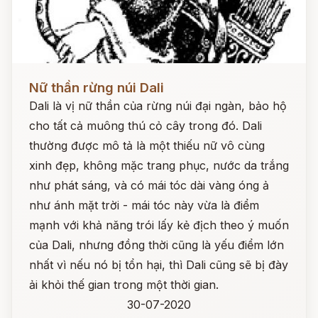
Đọc ngay
Nữ thần rừng núi Dali
Dali là vị nữ thần của rừng núi đại ngàn, bảo hộ
cho tất cả muông thú cỏ cây trong đó. Dali
thường được mô tả là một thiếu nữ vô cùng
xinh đẹp, không mặc trang phục, nước da trắng
như phát sáng, và có mái tóc dài vàng óng ả
như ánh mặt trời - mái tóc này vừa là điểm
mạnh với khả năng trói lấy kẻ địch theo ý muốn
của Dali, nhưng đồng thời cũng là yếu điểm lớn
nhất vì nếu nó bị tổn hại, thì Dali cũng sẽ bị đày
ải khỏi thế gian trong một thời gian.
30-07-2020