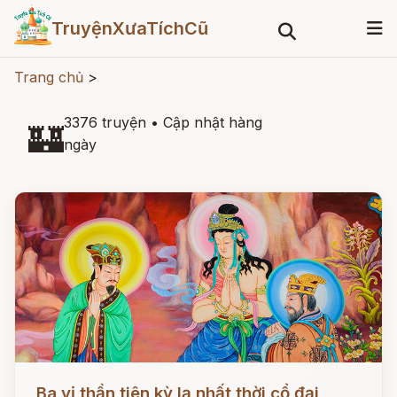
TruyệnXưaTíchCũ
Trang chủ
>
3376 truyện
•
Cập nhật hàng
🏰
ngày
Đọc ngay
Ba vị thần tiên kỳ lạ nhất thời cổ đại