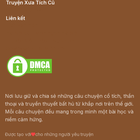
Truyện Xưa Tích Cũ
Cổ tích Việt Nam
Liên kết
Lịch vạn niên
Hà Nội cũ - Món ngon Hà Nội
Truyện kiếm hiệp - Ngôn tình
Download - Tải Miễn Phí
Nơi lưu giữ và chia sẻ những câu chuyện cổ tích, thần
thoại và truyền thuyết bất hủ từ khắp nơi trên thế giới.
Mỗi câu chuyện đều mang trong mình một bài học và
niềm cảm hứng.
Được tạo với
cho những người yêu truyện