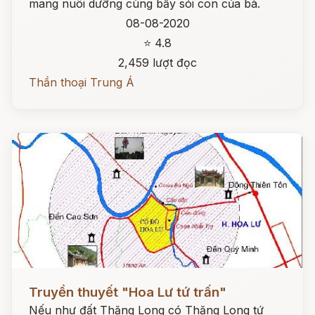
mang nuôi dưỡng cùng bầy sói con của bà.
08-08-2020
⭐ 4.8
2,459 lượt đọc
Thần thoại Trung Á
Đọc ngay
Truyền thuyết "Hoa Lư tứ trấn"
Nếu như đất Thăng Long có Thăng Long tứ