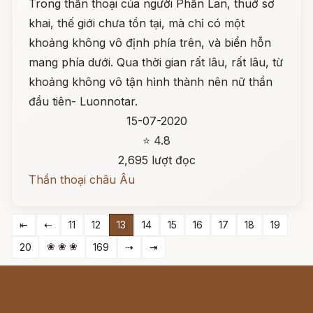
Trong thần thoại của người Phần Lan, thuở sơ
khai, thế giới chưa tồn tại, mà chỉ có một
khoảng không vô định phía trên, và biển hỗn
mang phía dưới. Qua thời gian rất lâu, rất lâu, từ
khoảng không vô tận hình thành nên nữ thần
đầu tiên- Luonnotar.
15-07-2020
⭐ 4.8
2,695 lượt đọc
Thần thoại châu Âu
⇤
⇠
11
12
13
14
15
16
17
18
19
❀ ❀ ❀
20
169
⇢
⇥