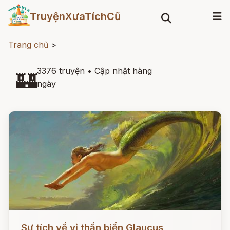
TruyệnXưaTíchCũ
Trang chủ
>
3376 truyện
•
Cập nhật hàng
🏰
ngày
Đọc ngay
Sự tích về vị thần biển Glaucus