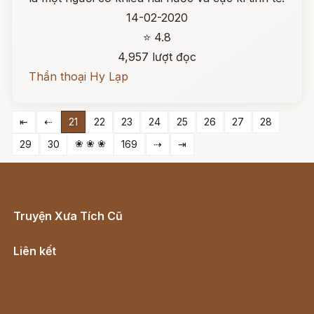
14-02-2020
⭐ 4.8
4,957 lượt đọc
Thần thoại Hy Lạp
⇤
⇠
21
22
23
24
25
26
27
28
❀ ❀ ❀
29
30
169
⇢
⇥
Truyện Xưa Tích Cũ
Cổ tích Việt Nam
Liên kết
Lịch vạn niên
Hà Nội cũ - Món ngon Hà Nội
Truyện kiếm hiệp - Ngôn tình