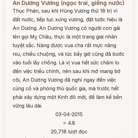
An Dương Vương (ngọc trai, giếng nước)
Thục Phán, sau khi Hùng Vương thứ 18 trị vì
đất nước, tiếp tục xưng vương, đặt tước hiệu là
An Dương. An Dương Vương có người con gái
tên gọi Mỵ Châu, thực là một trang giai nhân
tuyệt sắc. Nàng được vua cha rất mực nâng
niu, chiều chuộng, và lúc bấy giờ cũng đã bước
vào tuổi lấy chồng. Là vị vua hết sức chăm lo
đến việc triều chính, nên sau khi mở mang bờ
cõi, An Dương Vương đã nghỉ ngay đến việc
củng cố và phòng thủ quốc gia, mà trước hết
phải xây dựng một Kinh đô mới, để làm kế bền
vững lâu dài.
03-04-2015
⭐ 4.8
20,718 lượt đọc