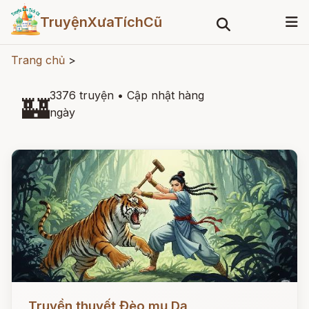
TruyệnXưaTíchCũ
Trang chủ
>
3376 truyện
•
Cập nhật hàng
🏰
ngày
Đọc ngay
Truyền thuyết Đèo mụ Dạ