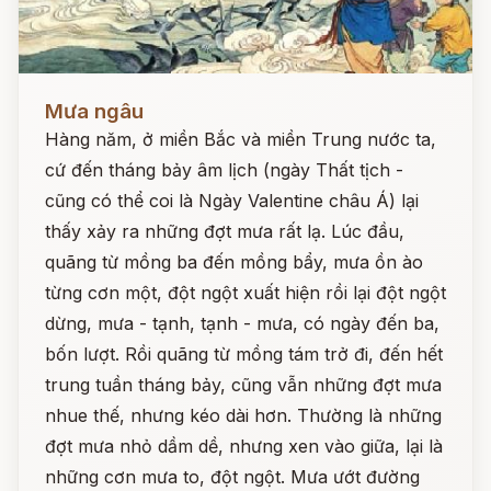
Đọc ngay
Mưa ngâu
Hàng năm, ở miền Bắc và miền Trung nước ta,
cứ đến tháng bảy âm lịch (ngày Thất tịch -
cũng có thể coi là Ngày Valentine châu Á) lại
thấy xảy ra những đợt mưa rất lạ. Lúc đầu,
quãng từ mồng ba đến mồng bẩy, mưa ồn ào
từng cơn một, đột ngột xuất hiện rồi lại đột ngột
dừng, mưa - tạnh, tạnh - mưa, có ngày đến ba,
bốn lượt. Rồi quãng từ mồng tám trở đi, đến hết
trung tuần tháng bảy, cũng vẫn những đợt mưa
nhue thế, nhưng kéo dài hơn. Thường là những
đợt mưa nhỏ dầm dề, nhưng xen vào giữa, lại là
những cơn mưa to, đột ngột. Mưa ướt đường