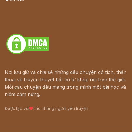
Lịch vạn niên
Hà Nội cũ - Món ngon Hà Nội
Truyện kiếm hiệp - Ngôn tình
Download - Tải Miễn Phí
Nơi lưu giữ và chia sẻ những câu chuyện cổ tích, thần
thoại và truyền thuyết bất hủ từ khắp nơi trên thế giới.
Mỗi câu chuyện đều mang trong mình một bài học và
niềm cảm hứng.
Được tạo với
cho những người yêu truyện