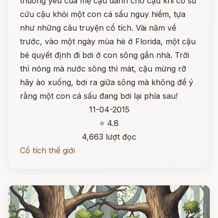
thương yêu của mẹ cậu dành cho cậu khi cố sữ
cứu cậu khỏi một con cá sấu nguy hiểm, tựa
như những câu truyện cổ tích. Vài năm về
trước, vào một ngày mùa hè ở Florida, một cậu
bé quyết định đi bơi ở con sông gần nhà. Trời
thì nóng mà nước sông thì mát, cậu mừng rỡ
hãy ào xuống, bơi ra giữa sông mà không để ý
rằng một con cá sấu đang bơi lại phía sau!
11-04-2015
⭐ 4.8
4,663 lượt đọc
Cổ tích thế giới