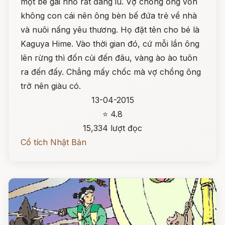
một bé gái nhỏ rất đáng iu. Vợ chồng ông vốn
không con cái nên ông bèn bế đứa trẻ về nhà
và nuôi nấng yêu thương. Họ đặt tên cho bé là
Kaguya Hime. Vào thời gian đó, cứ mỗi lần ông
lên rừng thì đốn củi đến đâu, vàng ào ào tuôn
ra đến đấy. Chẳng mấy chốc mà vợ chồng ông
trở nên giàu có.
13-04-2015
⭐ 4.8
15,334 lượt đọc
Cổ tích Nhật Bản