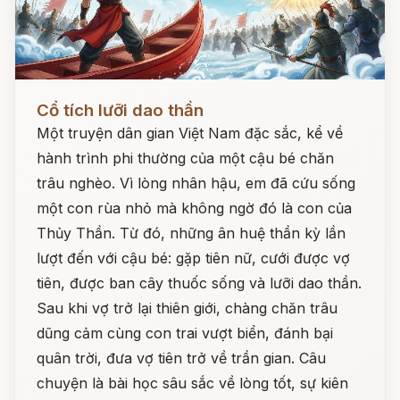
Đọc ngay
Cổ tích lưỡi dao thần
Một truyện dân gian Việt Nam đặc sắc, kể về
hành trình phi thường của một cậu bé chăn
trâu nghèo. Vì lòng nhân hậu, em đã cứu sống
một con rùa nhỏ mà không ngờ đó là con của
Thủy Thần. Từ đó, những ân huệ thần kỳ lần
lượt đến với cậu bé: gặp tiên nữ, cưới được vợ
tiên, được ban cây thuốc sống và lưỡi dao thần.
Sau khi vợ trở lại thiên giới, chàng chăn trâu
dũng cảm cùng con trai vượt biển, đánh bại
quân trời, đưa vợ tiên trở về trần gian. Câu
chuyện là bài học sâu sắc về lòng tốt, sự kiên