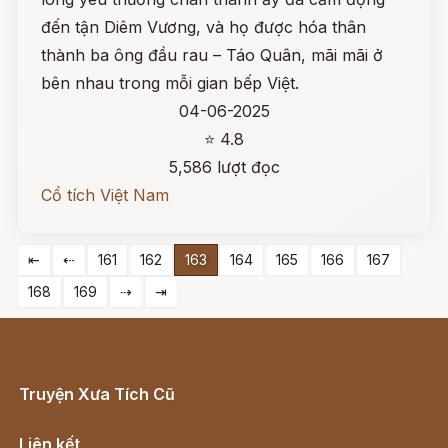
đến tận Diêm Vương, và họ được hóa thân
thành ba ông đầu rau – Táo Quân, mãi mãi ở
bên nhau trong mỗi gian bếp Việt.
04-06-2025
⭐ 4.8
5,586 lượt đọc
Cổ tích Việt Nam
⇤
⇠
161
162
163
164
165
166
167
168
169
⇢
⇥
Truyện Xưa Tích Cũ
Cổ tích Việt Nam
Liên kết