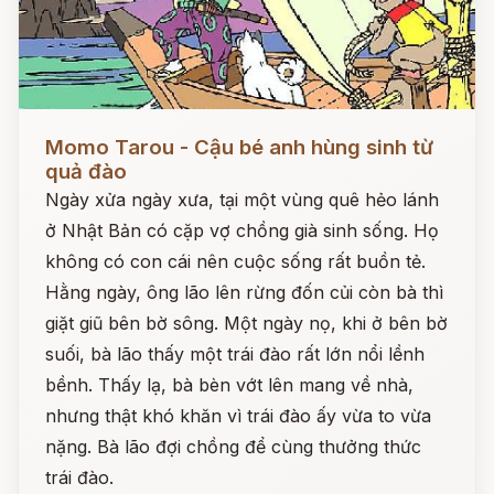
Đọc ngay
Momo Tarou - Cậu bé anh hùng sinh từ
quả đào
Ngày xửa ngày xưa, tại một vùng quê hẻo lánh
ở Nhật Bản có cặp vợ chồng già sinh sống. Họ
không có con cái nên cuộc sống rất buồn tẻ.
Hằng ngày, ông lão lên rừng đốn củi còn bà thì
giặt giũ bên bờ sông. Một ngày nọ, khi ở bên bờ
suối, bà lão thấy một trái đào rất lớn nổi lềnh
bềnh. Thấy lạ, bà bèn vớt lên mang về nhà,
nhưng thật khó khăn vì trái đào ấy vừa to vừa
nặng. Bà lão đợi chồng để cùng thưởng thức
trái đào.