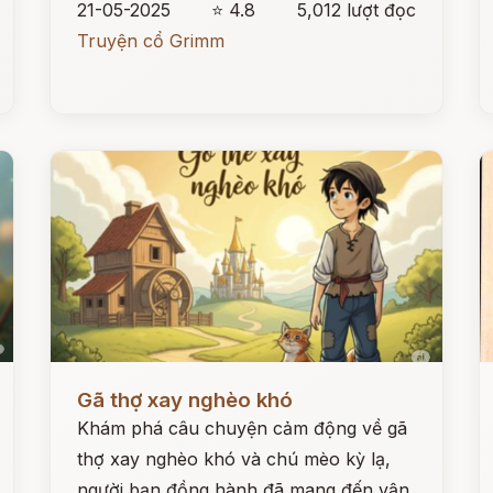
21-05-2025
⭐ 4.8
5,012 lượt đọc
Truyện cổ Grimm
Đọc ngay
Đ
Gã thợ xay nghèo khó
Khám phá câu chuyện cảm động về gã
thợ xay nghèo khó và chú mèo kỳ lạ,
người bạn đồng hành đã mang đến vận