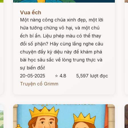
Đọc ngay
Đ
Vua ếch
Một nàng công chúa xinh đẹp, một lời
hứa tưởng chừng vô hại, và một chú
ếch bí ẩn. Liệu phép màu có thể thay
đổi số phận? Hãy cùng lắng nghe câu
chuyện đầy kỳ diệu này để khám phá
bài học sâu sắc về lòng trung thực và
sự biến đổi!
20-05-2025
⭐ 4.8
5,597 lượt đọc
Truyện cổ Grimm