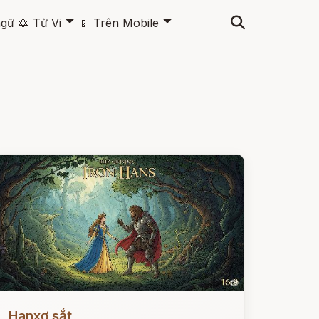
🞃
🞃
ngữ
🔯
Tử Vi
📱
Trên Mobile
ọc ngay
Hanxơ sắt