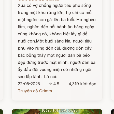
Xưa có vợ chồng người tiều phu sống
trong một khu rừng lớn, họ chỉ có mỗi
một người con gái lên ba tuổi. Họ nghèo
lắm, nghèo đến nỗi bánh ăn hàng ngày
cũng không có, không biết lấy gì để
nuôi con.Một buổi sáng kia, người tiều
phu vào rừng đốn củi, đương đốn cây,
bác bỗng thấy một người đàn bà béo
đẹp đứng trước mặt mình, người đàn bà
ấy đầu đội vương miện có những ngôi
sao lấp lánh, bà nói:
22-05-2025
⭐ 4.8
4,319 lượt đọc
Truyện cổ Grimm