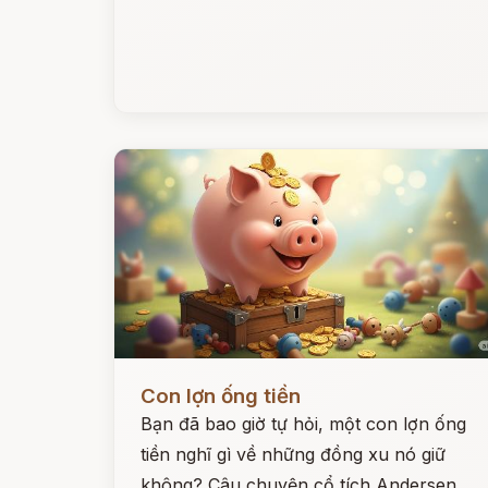
Đọc ngay
Con lợn ống tiền
Bạn đã bao giờ tự hỏi, một con lợn ống
tiền nghĩ gì về những đồng xu nó giữ
không? Câu chuyện cổ tích Andersen