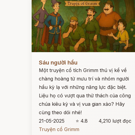
Đọc ngay
Sáu người hầu
Một truyện cổ tích Grimm thú vị kể về
chàng hoàng tử mưu trí và nhóm người
hầu kỳ lạ với những năng lực đặc biệt.
Liệu họ có vượt qua thử thách của công
chúa kiêu kỳ và vị vua gian xảo? Hãy
cùng theo dói nhé!
21-05-2025
⭐ 4.8
4,210 lượt đọc
Truyện cổ Grimm