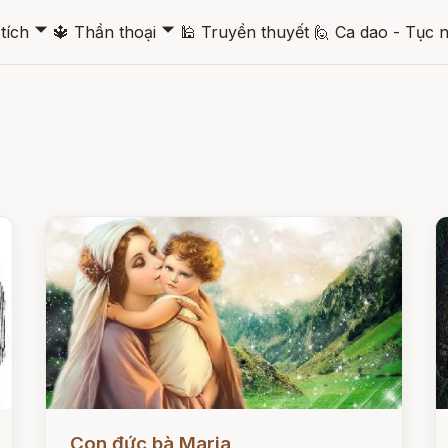
🞃
🞃
tích
🔱
Thần thoại
🕌
Truyền thuyết
🙋
Ca dao - Tục 
Đọc ngay
Đ
Con đức bà Maria