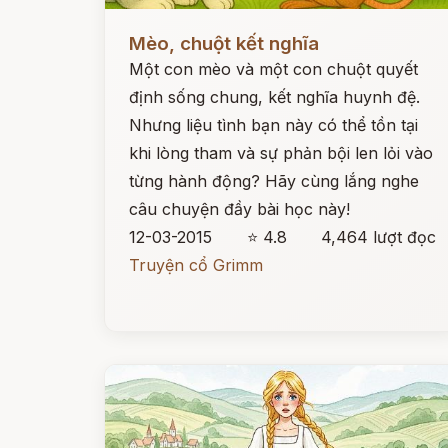
Đọc ngay
Mèo, chuột kết nghĩa
Một con mèo và một con chuột quyết
định sống chung, kết nghĩa huynh đệ.
Nhưng liệu tình bạn này có thể tồn tại
khi lòng tham và sự phản bội len lỏi vào
từng hành động? Hãy cùng lắng nghe
câu chuyện đầy bài học này!
12-03-2015
⭐ 4.8
4,464 lượt đọc
Truyện cổ Grimm