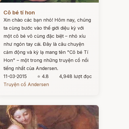
ọc ngay
Cô bé tí hon
Xin chào các bạn nhỏ! Hôm nay, chúng
ta cùng bước vào thế giới diệu kỳ với
một cô bé vô cùng đặc biệt – nhỏ xíu
như ngón tay cái. Đây là câu chuyện
cảm động và kỳ lạ mang tên "Cô bé Tí
Hon" – một trong những truyện cổ nổi
tiếng nhất của Andersen.
11-03-2015
⭐ 4.8
4,948 lượt đọc
Truyện cổ Andersen