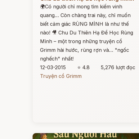
🌍Có người chỉ mong tìm kiếm vinh
quang… Còn chàng trai này, chỉ muốn
biết cảm giác RÙNG MÌNH là như thế
nào! 🎥 Chu Du Thiên Hạ Để Học Rùng
Mình – một trong những truyện cổ
Grimm hài hước, rùng rợn và… "ngốc
nghếch" nhất!
12-03-2015
⭐ 4.8
5,276 lượt đọc
Truyện cổ Grimm