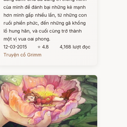
của mình để đánh bại những kẻ mạnh
hơn mình gấp nhiều lần, từ những con
ruồi phiền phức, đến những gã khổng
lồ hung hãn, và cuối cùng trở thành
một vị vua oai phong.
12-03-2015
⭐ 4.8
4,168 lượt đọc
Truyện cổ Grimm