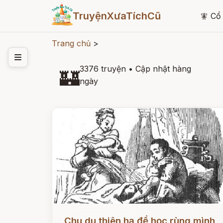
TruyệnXưaTíchCũ
🧚
Cổ 
Trang chủ
>
3376 truyện
•
Cập nhật hàng
🏰
ngày
Đọc ngay
Chu du thiên hạ để học rùng mình