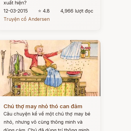
xuất hiện?
12-03-2015
⭐ 4.8
4,966 lượt đọc
Truyện cổ Andersen
ọc ngay
Chú thợ may nhỏ thó can đảm
Câu chuyện kể về một chú thợ may bé
nhỏ, nhưng vô cùng thông minh và
dũng cảm. Chú đã dùng trí thông minh