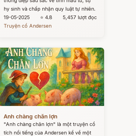
thông điệp sâu sắc về tình mẫu tử, sự
hy sinh và chấp nhận quy luật tự nhiên.
19-05-2025
⭐ 4.8
5,457 lượt đọc
Truyện cổ Andersen
ọc ngay
Anh chàng chăn lợn
"Anh chàng chăn lợn" là một truyện cổ
tích nổi tiếng của Andersen kể về một