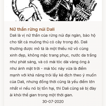
Đọc ngay
Nữ thần rừng núi Dali
Dali là vị nữ thần của rừng núi đại ngàn, bảo hộ
cho tất cả muông thú cỏ cây trong đó. Dali
thường được mô tả là một thiếu nữ vô cùng
xinh đẹp, không mặc trang phục, nước da trắng
như phát sáng, và có mái tóc dài vàng óng ả
như ánh mặt trời - mái tóc này vừa là điểm
mạnh với khả năng trói lấy kẻ địch theo ý muốn
của Dali, nhưng đồng thời cũng là yếu điểm lớn
nhất vì nếu nó bị tổn hại, thì Dali cũng sẽ bị đày
ải khỏi thế gian trong một thời gian.
30-07-2020