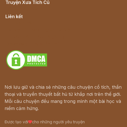
Truyện Xưa Tích Cũ
Cổ tích Việt Nam
Liên kết
Lịch vạn niên
Hà Nội cũ - Món ngon Hà Nội
Truyện kiếm hiệp - Ngôn tình
Download - Tải Miễn Phí
Nơi lưu giữ và chia sẻ những câu chuyện cổ tích, thần
thoại và truyền thuyết bất hủ từ khắp nơi trên thế giới.
Mỗi câu chuyện đều mang trong mình một bài học và
niềm cảm hứng.
Được tạo với
cho những người yêu truyện