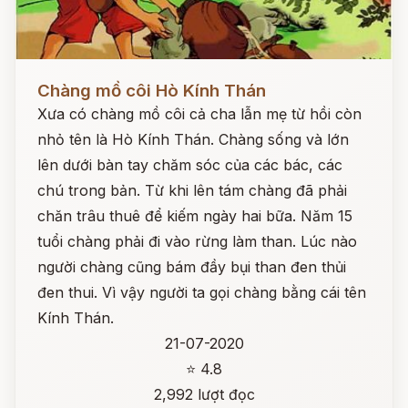
Đọc ngay
Chàng mồ côi Hò Kính Thán
Xưa có chàng mồ côi cả cha lẫn mẹ từ hồi còn
nhỏ tên là Hò Kính Thán. Chàng sống và lớn
lên dưới bàn tay chăm sóc của các bác, các
chú trong bản. Từ khi lên tám chàng đã phải
chăn trâu thuê để kiếm ngày hai bữa. Năm 15
tuổi chàng phải đi vào rừng làm than. Lúc nào
người chàng cũng bám đầy bụi than đen thủi
đen thui. Vì vậy người ta gọi chàng bằng cái tên
Kính Thán.
21-07-2020
⭐ 4.8
2,992 lượt đọc