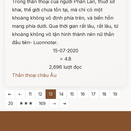
Trong thần thoại của người Phần Lan, thuở sơ
khai, thế giới chưa tồn tại, mà chỉ có một
khoảng không vô định phía trên, và biển hỗn
mang phía dưới. Qua thời gian rất lâu, rất lâu, từ
khoảng không vô tận hình thành nên nữ thần
đầu tiên- Luonnotar.
15-07-2020
⭐ 4.8
2,696 lượt đọc
Thần thoại châu Âu
⇤
⇠
11
12
13
14
15
16
17
18
19
❀ ❀ ❀
20
169
⇢
⇥