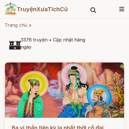
TruyệnXưaTíchCũ
Trang chủ
>
3376 truyện
•
Cập nhật hàng
🏰
ngày
Đọc ngay
Ba vị thần tiên kỳ lạ nhất thời cổ đại