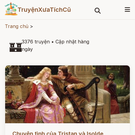
TruyệnXưaTíchCũ
Trang chủ
>
3376 truyện
•
Cập nhật hàng
🏰
ngày
Đọc ngay
Chuyện tình của Tristan và Isolde