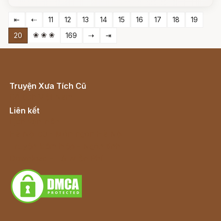
⇤
⇠
11
12
13
14
15
16
17
18
19
❀ ❀ ❀
20
169
⇢
⇥
Truyện Xưa Tích Cũ
Cổ tích Việt Nam
Liên kết
Lịch vạn niên
Hà Nội cũ - Món ngon Hà Nội
Truyện kiếm hiệp - Ngôn tình
Download - Tải Miễn Phí