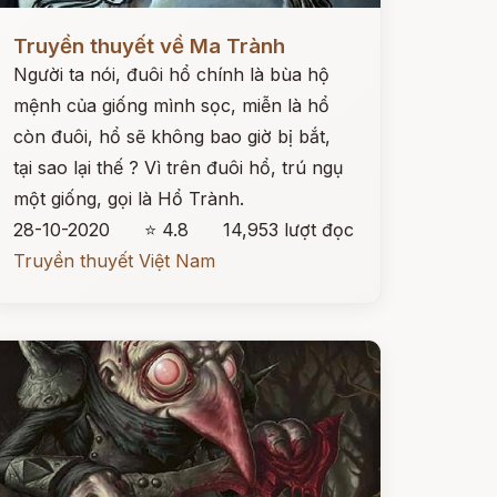
ọc ngay
Truyền thuyết về Ma Trành
Người ta nói, đuôi hổ chính là bùa hộ
mệnh của giống mình sọc, miễn là hổ
còn đuôi, hổ sẽ không bao giờ bị bắt,
tại sao lại thế ? Vì trên đuôi hổ, trú ngụ
một giống, gọi là Hổ Trành.
28-10-2020
⭐ 4.8
14,953 lượt đọc
Truyền thuyết Việt Nam