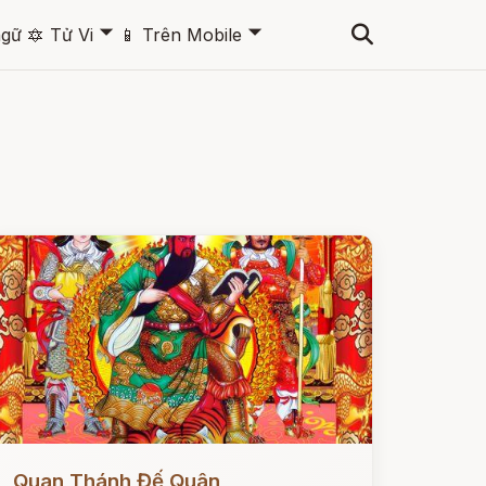
🞃
🞃
ngữ
🔯
Tử Vi
📱
Trên Mobile
ọc ngay
Quan Thánh Đế Quân