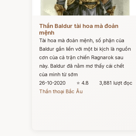
Đọc ngay
Thần Baldur tài hoa mà đoản
mệnh
Tài hoa mà đoản mệnh, số phận của
Baldur gắn liền với một bi kịch là nguồn
cơn của cả trận chiến Ragnarok sau
này. Baldur đã nằm mơ thấy cái chết
của mình từ sớm
26-10-2020
⭐ 4.8
3,881 lượt đọc
Thần thoại Bắc Âu