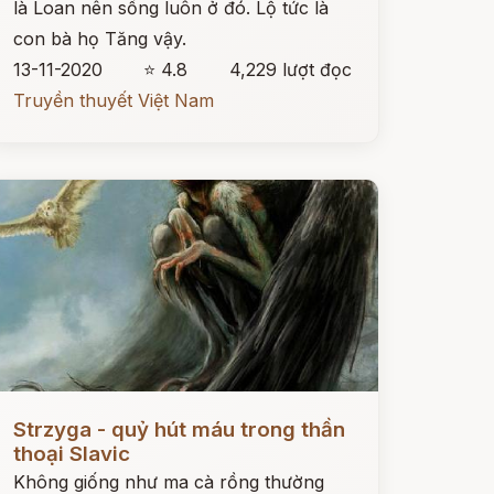
là Loan nên sống luôn ở đó. Lộ tức là
con bà họ Tăng vậy.
13-11-2020
⭐ 4.8
4,229 lượt đọc
Truyền thuyết Việt Nam
ọc ngay
Strzyga - quỷ hút máu trong thần
thoại Slavic
Không giống như ma cà rồng thường