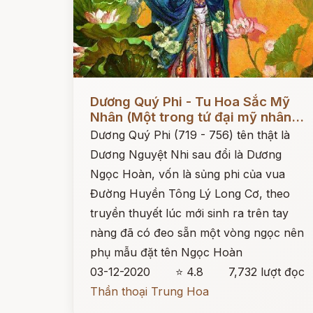
Đọc ngay
Dương Quý Phi - Tu Hoa Sắc Mỹ
Nhân (Một trong tứ đại mỹ nhân...
Dương Quý Phi (719 - 756) tên thật là
Dương Nguyệt Nhi sau đổi là Dương
Ngọc Hoàn, vốn là sủng phi của vua
Đường Huyền Tông Lý Long Cơ, theo
truyền thuyết lúc mới sinh ra trên tay
nàng đã có đeo sẵn một vòng ngọc nên
phụ mẫu đặt tên Ngọc Hoàn
03-12-2020
⭐ 4.8
7,732 lượt đọc
Thần thoại Trung Hoa