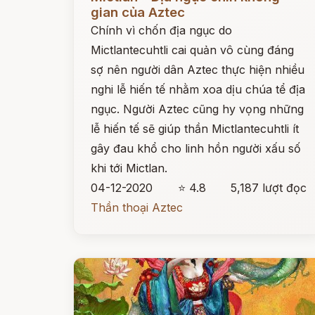
gian của Aztec
Chính vì chốn địa ngục do
Mictlantecuhtli cai quản vô cùng đáng
sợ nên người dân Aztec thực hiện nhiều
nghi lễ hiến tế nhằm xoa dịu chúa tể địa
ngục. Người Aztec cũng hy vọng những
lễ hiến tế sẽ giúp thần Mictlantecuhtli ít
gây đau khổ cho linh hồn người xấu số
khi tới Mictlan.
04-12-2020
⭐ 4.8
5,187 lượt đọc
Thần thoại Aztec