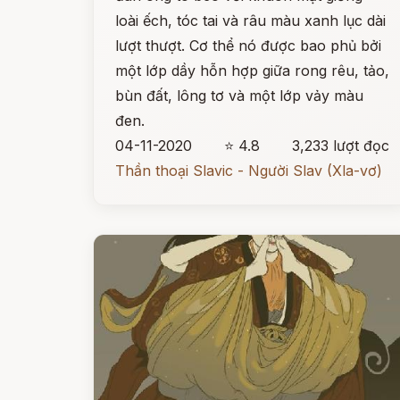
loài ếch, tóc tai và râu màu xanh lục dài
lượt thượt. Cơ thể nó được bao phủ bởi
một lớp dầy hỗn hợp giữa rong rêu, tảo,
bùn đất, lông tơ và một lớp vảy màu
đen.
04-11-2020
⭐ 4.8
3,233 lượt đọc
Thần thoại Slavic - Người Slav (Xla-vơ)