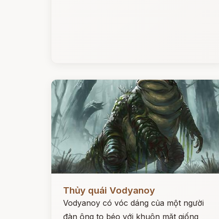
Đọc ngay
Thủy quái Vodyanoy
Vodyanoy có vóc dáng của một người
đàn ông to béo với khuôn mặt giống