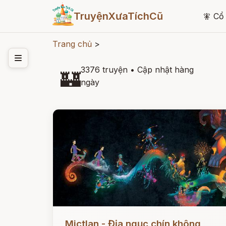
TruyệnXưaTíchCũ
🧚
Cổ 
Trang chủ
>
3376 truyện
•
Cập nhật hàng
🏰
ngày
Đọc ngay
Mictlan - Địa ngục chín không