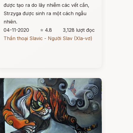
được tạo ra do lây nhiễm các vết cắn,
Strzyga được sinh ra một cách ngẫu
nhiên.
04-11-2020
⭐ 4.8
3,128 lượt đọc
Thần thoại Slavic - Người Slav (Xla-vơ)