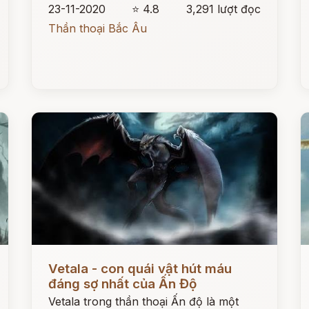
23-11-2020
⭐ 4.8
3,291 lượt đọc
Thần thoại Bắc Âu
Đọc ngay
Đ
Vetala - con quái vật hút máu
đáng sợ nhất của Ấn Độ
Vetala trong thần thoại Ấn độ là một