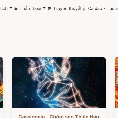
🞃
🞃
tích
🔱
Thần thoại
🕌
Truyền thuyết
🙋
Ca dao - Tục 
Đọc ngay
Đ
Cassiopeia - Chòm sao Thiên Hậu