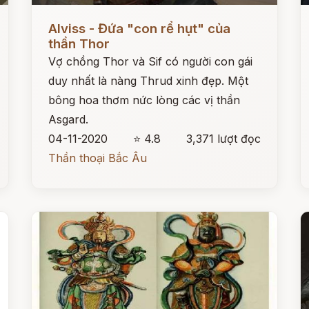
Đọc ngay
Đ
Alviss - Đứa "con rể hụt" của
thần Thor
Vợ chồng Thor và Sif có người con gái
duy nhất là nàng Thrud xinh đẹp. Một
bông hoa thơm nức lòng các vị thần
Asgard.
04-11-2020
⭐ 4.8
3,371 lượt đọc
Thần thoại Bắc Âu