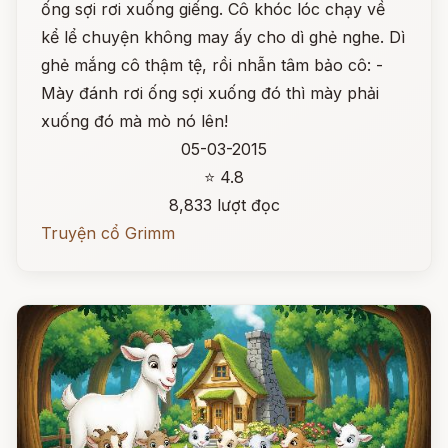
ống sợi rơi xuống giếng. Cô khóc lóc chạy về
kể lể chuyện không may ấy cho dì ghẻ nghe. Dì
ghẻ mắng cô thậm tệ, rồi nhẫn tâm bảo cô: -
Mày đánh rơi ống sợi xuống đó thì mày phải
xuống đó mà mò nó lên!
05-03-2015
⭐ 4.8
8,833 lượt đọc
Truyện cổ Grimm