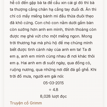
hễ cô đến gặp bà ta để cầu xin cái gì đó thì bà
ta thượng cẳng chân hạ cẳng tay đuổi đi. Ăn thì
chỉ có mấy miếng bánh mì đầu thừa đuôi thẹo
đã khô cứng. Con chó con nằm dưới gầm bàn
còn sướng hơn anh em mình, thỉnh thoảng còn
được mẹ ghẻ vứt cho một miếng ngon. Mong
trời thương hại mà phù hộ để mẹ chúng mình
biết được tình cảnh này của anh em ta! Ta đi
em ạ, anh em mình cùng nhau đi nơi khác thôi
em ạ. Hai anh em đi suốt ngày, qua đồng cỏ,
ruộng nương, qua những nơi đất đá gồ ghề. Khi
trời đổ mưa, người em gái nói:
05-03-2015
⭐ 4.8
8,028 lượt đọc
Truyện cổ Grimm