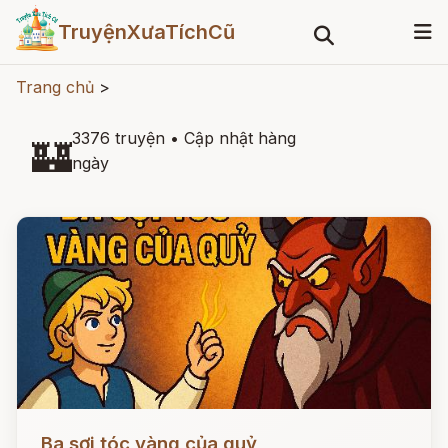
TruyệnXưaTíchCũ
Trang chủ
>
3376 truyện
•
Cập nhật hàng
🏰
ngày
Đọc ngay
Ba sợi tóc vàng của quỷ