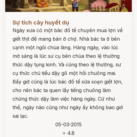
Đọc ngay
Sự tích cây huyết dụ
Ngày xưa có một bác đồ tể chuyên mua lợn về
giết thịt để mang bán ở chợ. Nhà bác ta ở bên
cạnh một ngôi chùa làng. Hàng ngày, vào lúc
mờ sáng là lúc sư cụ bên chùa theo lệ thường
thức dậy tụng kinh. Và cũng theo lệ thường, sư
cụ thức chú tiểu dậy gõ một hồi chuông mai.
Bấy giờ cũng là lúc bác đồ tể sửa soạn giết lợn,
cho nên bác ta quen lấy tiếng chuông làm
chừng thức dậy làm việc hàng ngày. Cứ như
thế, ngày nào cũng như ngày ấy không bao giờ
sai lạc.
05-03-2015
⭐ 4.8