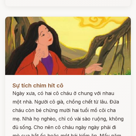
Đọc ngay
Sự tích chim hít cô
Ngày xưa, có hai cô cháu ở chung với nhau
một nhà. Người cô già, chồng chết từ lâu. Đứa
cháu còn bé chừng mười hai tuổi mồ côi cha
mẹ. Nhà họ nghèo, chỉ có vài sào ruộng, không
đủ sống. Cho nên cô cháu ngày ngày phải đi
mò cua bắt ốc hoặc mót hái kiếm ăn. Mấy năm