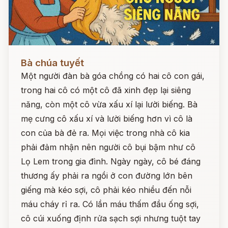
Đọc ngay
Bà chúa tuyết
Một người đàn bà góa chồng có hai cô con gái,
trong hai cô có một cô đã xinh đẹp lại siêng
năng, còn một cô vừa xấu xí lại lười biếng. Bà
mẹ cưng cô xấu xí và lười biếng hơn vì cô là
con của bà đẻ ra. Mọi việc trong nhà cô kia
phải đảm nhận nên người cô bụi bậm như cô
Lọ Lem trong gia đình. Ngày ngày, cô bé đáng
thương ấy phải ra ngồi ở con đường lớn bên
giếng mà kéo sợi, cô phải kéo nhiều đến nỗi
máu cháy rỉ ra. Có lần máu thấm đầu ống sợi,
cô cúi xuống định rửa sạch sợi nhưng tuột tay