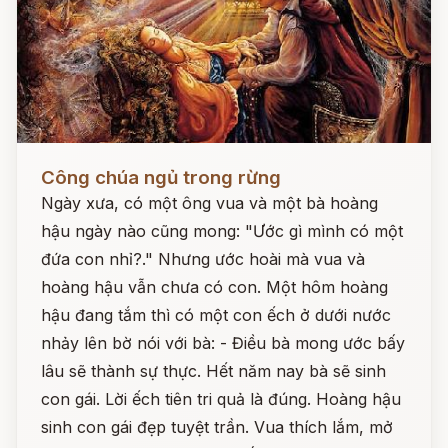
Đọc ngay
Công chúa ngủ trong rừng
Ngày xưa, có một ông vua và một bà hoàng
hậu ngày nào cũng mong: "Ước gì mình có một
đứa con nhỉ?." Nhưng ước hoài mà vua và
hoàng hậu vẫn chưa có con. Một hôm hoàng
hậu đang tắm thì có một con ếch ở dưới nước
nhảy lên bờ nói với bà: - Điều bà mong ước bấy
lâu sẽ thành sự thực. Hết năm nay bà sẽ sinh
con gái. Lời ếch tiên tri quả là đúng. Hoàng hậu
sinh con gái đẹp tuyệt trần. Vua thích lắm, mở