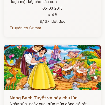
được một kế, bảo các con
05-03-2015
⭐ 4.8
9,167 lượt đọc
Truyện cổ Grimm
Đọc ngay
Nàng Bạch Tuyết và bảy chú lùn
Ngày xửa, ngày xưa, giữa mùa đông giá rét,