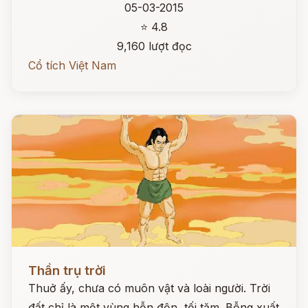
05-03-2015
⭐ 4.8
9,160 lượt đọc
Cổ tích Việt Nam
Đọc ngay
Thần trụ trời
Thuở ấy, chưa có muôn vật và loài người. Trời
đất chỉ là một vùng hỗn độn, tối tăm. Bỗng xuất