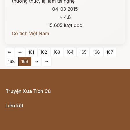
thường thức, lại lắm tài nghệ
04-03-2015
⭐ 4.8
15,605 lượt đọc
Cổ tích Việt Nam
⇤
⇠
161
162
163
164
165
166
167
168
169
⇢
⇥
Truyện Xưa Tích Cũ
Cổ tích Việt Nam
Liên kết
Lịch vạn niên
Hà Nội cũ - Món ngon Hà Nội
Truyện kiếm hiệp - Ngôn tình