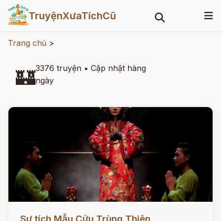
TruyệnXưaTíchCũ
Trang chủ
>
3376 truyện
•
Cập nhật hàng
🏰
ngày
Đọc ngay
Sự tích Mẫu Cửu Trùng Thiên