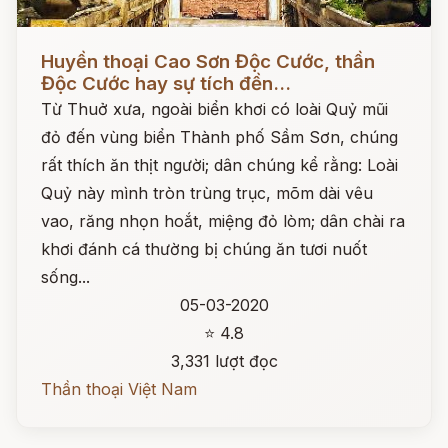
Đọc ngay
Huyền thoại Cao Sơn Độc Cước, thần
Độc Cước hay sự tích đền...
Từ Thuở xưa, ngoài biển khơi có loài Quỷ mũi
đỏ đến vùng biển Thành phố Sầm Sơn, chúng
rất thích ăn thịt người; dân chúng kể rằng: Loài
Quỷ này mình tròn trùng trục, mõm dài vêu
vao, răng nhọn hoắt, miệng đỏ lòm; dân chài ra
khơi đánh cá thường bị chúng ăn tươi nuốt
sống...
05-03-2020
⭐ 4.8
3,331 lượt đọc
Thần thoại Việt Nam