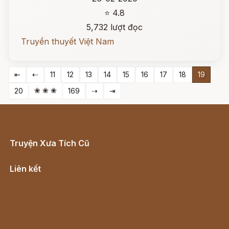
⭐ 4.8
5,732 lượt đọc
Truyền thuyết Việt Nam
⇤
⇠
11
12
13
14
15
16
17
18
19
❀ ❀ ❀
20
169
⇢
⇥
Truyện Xưa Tích Cũ
Cổ tích Việt Nam
Liên kết
Lịch vạn niên
Hà Nội cũ - Món ngon Hà Nội
Truyện kiếm hiệp - Ngôn tình
Download - Tải Miễn Phí