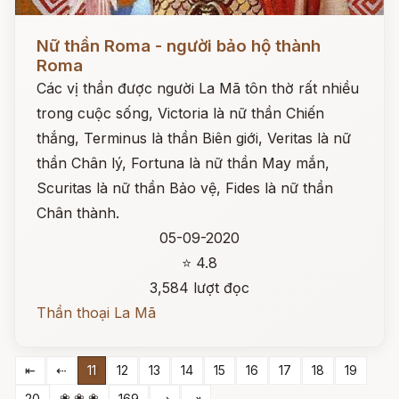
Đọc ngay
Nữ thần Roma - người bảo hộ thành
Roma
Các vị thần được người La Mã tôn thờ rất nhiều
trong cuộc sống, Victoria là nữ thần Chiến
thắng, Terminus là thần Biên giới, Veritas là nữ
thần Chân lý, Fortuna là nữ thần May mắn,
Scuritas là nữ thần Bảo vệ, Fides là nữ thần
Chân thành.
05-09-2020
⭐ 4.8
3,584 lượt đọc
Thần thoại La Mã
⇤
⇠
11
12
13
14
15
16
17
18
19
❀ ❀ ❀
20
169
⇢
⇥