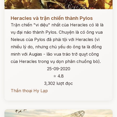
Đọc ngay
Heracles và trận chiến thành Pylos
Trận chiến "vi diệu" nhất của Heracles có lẽ là
vụ đại náo thành Pylos. Chuyện là có ông vua
Neleus của Pylos đã phải tội với Heracles (vì
nhiều lý do, nhưng chủ yếu do ông ta là đồng
minh với Augias - lão vua tráo trở quỵt công
của Heracles trong vụ dọn phân chuồng bò).
25-09-2020
⭐ 4.8
3,302 lượt đọc
Thần thoại Hy Lạp