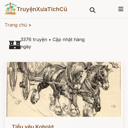
TruyệnXưaTíchCũ
Trang chủ
>
3376 truyện
•
Cập nhật hàng
🏰
ngày
Đọc ngay
Tiểu yêu Kobold