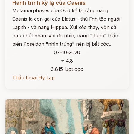
Hành trình kỳ lạ của Caenis
Metamorphoses của Ovid kể lại rằng nàng
Caenis là con gái của Elatus - thủ lĩnh tộc người
Lapith - và nàng Hippea. Xui xẻo thay, vốn sở
hữu chút nhan sắc ưa nhìn, nàng "được" thần
biển Poseidon "nhìn trúng" nên bị bắt cóc...
07-10-2020
⭐ 4.8
3,815 lượt đọc
Thần thoại Hy Lạp