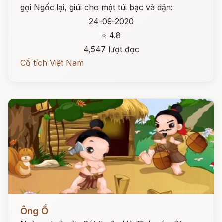
gọi Ngốc lại, giúi cho một túi bạc và dặn:
24-09-2020
⭐ 4.8
4,547 lượt đọc
Cổ tích Việt Nam
Đọc ngay
Ông Ồ