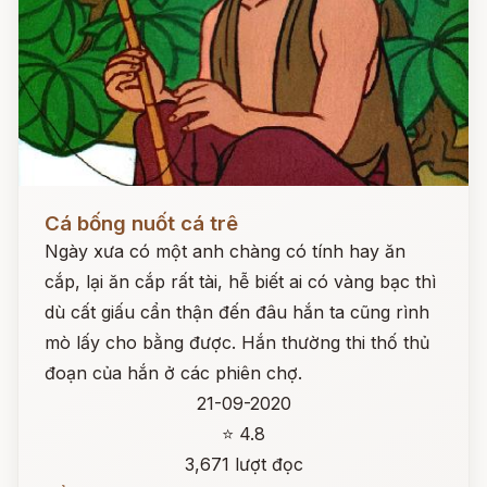
Đọc ngay
Cá bống nuốt cá trê
Ngày xưa có một anh chàng có tính hay ăn
cắp, lại ăn cắp rất tài, hễ biết ai có vàng bạc thì
dù cất giấu cẩn thận đến đâu hắn ta cũng rình
mò lấy cho bằng được. Hắn thường thi thố thủ
đoạn của hắn ở các phiên chợ.
21-09-2020
⭐ 4.8
3,671 lượt đọc