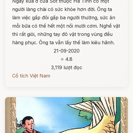
Ngày xưa ở cửa Sót thuộc Hà Tĩnh có một
người làng chài có sức khỏe hơn đời. Ông ta
làm việc gấp đôi gấp ba người thường, sức ăn
mỗi bữa có thể hết một nồi mười cơm. Nghề vật
thì rất giỏi, những tay đô vật trong vùng đều
hàng phục. Ông ta vẫn lấy thế làm kiêu hãnh.
21-09-2020
⭐ 4.8
3,119 lượt đọc
Cổ tích Việt Nam