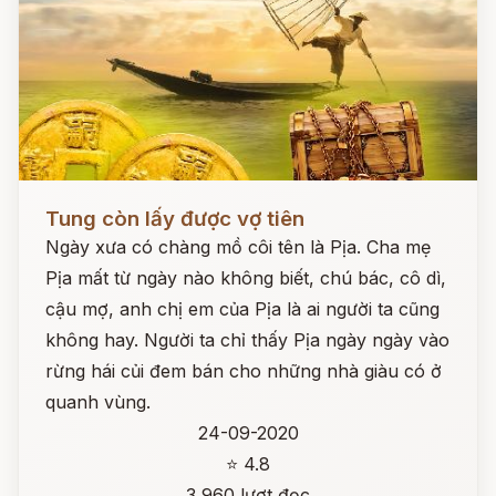
Đọc ngay
Tung còn lấy được vợ tiên
Ngày xưa có chàng mồ côi tên là Pịa. Cha mẹ
Pịa mất từ ngày nào không biết, chú bác, cô dì,
cậu mợ, anh chị em của Pịa là ai người ta cũng
không hay. Người ta chỉ thấy Pịa ngày ngày vào
rừng hái củi đem bán cho những nhà giàu có ở
quanh vùng.
24-09-2020
⭐ 4.8
3,960 lượt đọc