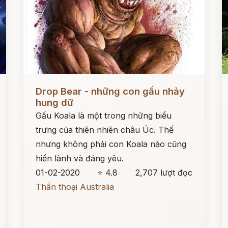
Đọc ngay
Đ
Drop Bear - những con gấu nhảy
hung dữ
Gấu Koala là một trong những biểu
trưng của thiên nhiên châu Úc. Thế
nhưng không phải con Koala nào cũng
hiền lành và đáng yêu.
01-02-2020
⭐ 4.8
2,707 lượt đọc
Thần thoại Australia