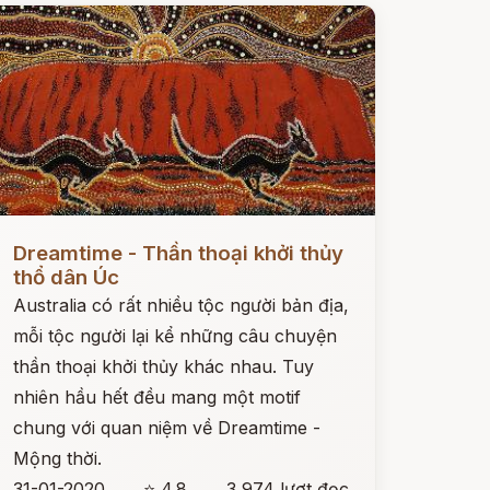
ọc ngay
Dreamtime - Thần thoại khởi thủy
thổ dân Úc
Australia có rất nhiều tộc người bản địa,
mỗi tộc người lại kể những câu chuyện
thần thoại khởi thủy khác nhau. Tuy
nhiên hầu hết đều mang một motif
chung với quan niệm về Dreamtime -
Mộng thời.
31-01-2020
⭐ 4.8
3,974 lượt đọc