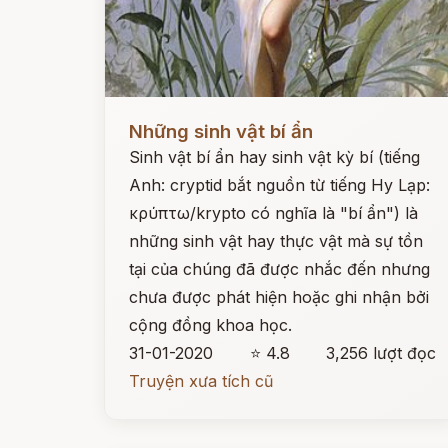
Đọc ngay
Những sinh vật bí ẩn
Sinh vật bí ẩn hay sinh vật kỳ bí (tiếng
Anh: cryptid bắt nguồn từ tiếng Hy Lạp:
κρύπτω/krypto có nghĩa là "bí ẩn") là
những sinh vật hay thực vật mà sự tồn
tại của chúng đã được nhắc đến nhưng
chưa được phát hiện hoặc ghi nhận bởi
cộng đồng khoa học.
31-01-2020
⭐ 4.8
3,256 lượt đọc
Truyện xưa tích cũ