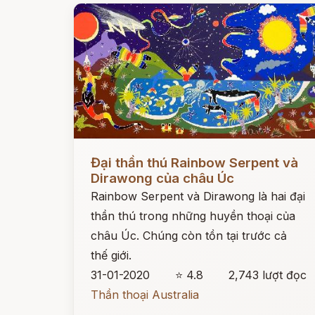
Đọc ngay
Đại thần thú Rainbow Serpent và
Dirawong của châu Úc
Rainbow Serpent và Dirawong là hai đại
thần thú trong những huyền thoại của
châu Úc. Chúng còn tồn tại trước cả
thế giới.
31-01-2020
⭐ 4.8
2,743 lượt đọc
Thần thoại Australia