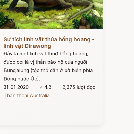
ọc ngay
Sự tích linh vật thủa hồng hoang -
linh vật Dirawong
Đây là một linh vật thuở hồng hoang,
được coi là vị thần bảo hộ của người
Bundjalung (tộc thổ dân ở bờ biển phía
Đông nước Úc).
31-01-2020
⭐ 4.8
2,375 lượt đọc
Thần thoại Australia