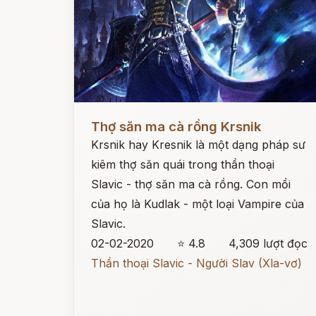
Đọc ngay
Thợ săn ma cà rồng Krsnik
Krsnik hay Kresnik là một dạng pháp sư
kiêm thợ săn quái trong thần thoại
Slavic - thợ săn ma cà rồng. Con mồi
của họ là Kudlak - một loại Vampire của
Slavic.
02-02-2020
⭐ 4.8
4,309 lượt đọc
Thần thoại Slavic - Người Slav (Xla-vơ)