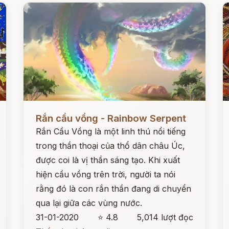
Đọc ngay
Đ
Rắn cầu vồng - Rainbow Serpent
Rắn Cầu Vồng là một linh thú nổi tiếng
trong thần thoại của thổ dân châu Úc,
được coi là vị thần sáng tạo. Khi xuất
hiện cầu vồng trên trời, người ta nói
rằng đó là con rắn thần đang di chuyển
qua lại giữa các vùng nước.
31-01-2020
⭐ 4.8
5,014 lượt đọc