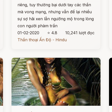
riêng, tuy thường bại dưới tay các thần
mà vong mạng, nhưng vẫn để lại nhiều
sự sợ hãi xen lẫn ngưỡng mộ trong lòng
con người phàm trần
01-02-2020
⭐ 4.8
10,241 lượt đọc
Thần thoại Ấn Độ - Hindu
Đọc ngay
Đ