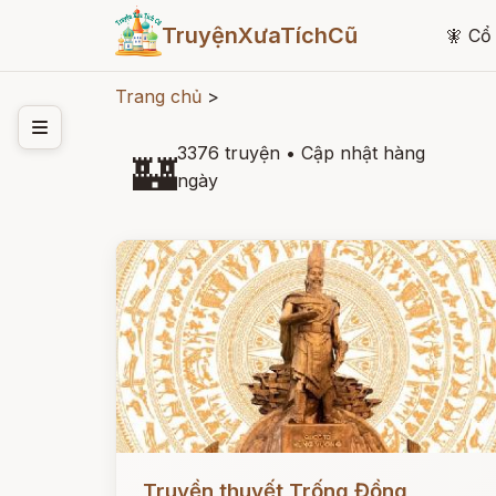
TruyệnXưaTíchCũ
🧚
Cổ 
Trang chủ
>
3376 truyện
•
Cập nhật hàng
🏰
ngày
Đọc ngay
Truyền thuyết Trống Đồng