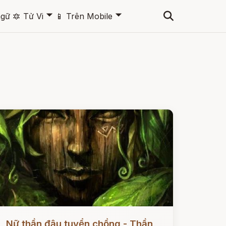
🞃
🞃
ngữ
🔯
Tử Vi
📱
Trên Mobile
ọc ngay
Nữ thần đậu tuyển chồng - Thần