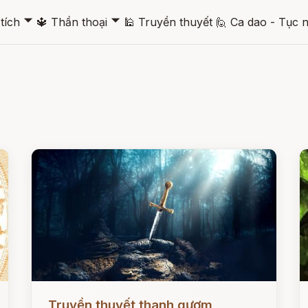
🞃
🞃
tích
🔱
Thần thoại
🕌
Truyền thuyết
🙋
Ca dao - Tục 
Đọc ngay
Đ
Truyền thuyết thanh gươm