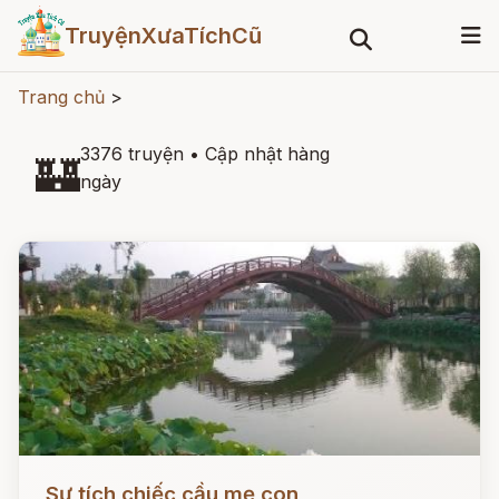
TruyệnXưaTíchCũ
Trang chủ
>
3376 truyện
•
Cập nhật hàng
🏰
ngày
Đọc ngay
Sự tích chiếc cầu mẹ con