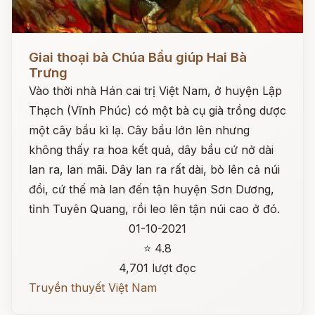
Đọc ngay
Giai thoại bà Chúa Bầu giúp Hai Bà
Trưng
Vào thời nhà Hán cai trị Việt Nam, ở huyện Lập
Thạch (Vĩnh Phúc) có một bà cụ già trồng dược
một cây bầu kì lạ. Cây bầu lớn lên nhưng
không thấy ra hoa kết quả, dây bầu cứ nở dài
lan ra, lan mãi. Dây lan ra rất dài, bò lên cả núi
đồi, cứ thế mà lan đến tận huyện Sơn Dương,
tỉnh Tuyên Quang, rồi leo lên tận núi cao ở đó.
01-10-2021
⭐ 4.8
4,701 lượt đọc
Truyền thuyết Việt Nam