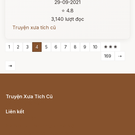
29-09-2021
⭐ 4.8
3,140 lượt đọc
Truyện xưa tích cũ
❀ ❀ ❀
1
2
3
4
5
6
7
8
9
10
169
⇢
⇥
Truyện Xưa Tích Cũ
Cổ tích Việt Nam
Liên kết
Lịch vạn niên
Hà Nội cũ - Món ngon Hà Nội
Truyện kiếm hiệp - Ngôn tình