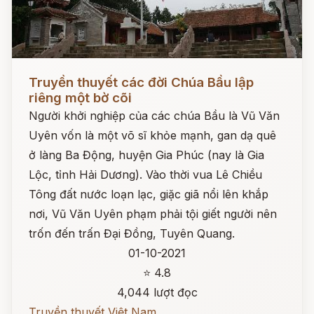
Đọc ngay
Truyền thuyết các đời Chúa Bầu lập
riêng một bờ cõi
Người khởi nghiệp của các chúa Bầu là Vũ Văn
Uyên vốn là một võ sĩ khỏe mạnh, gan dạ quê
ở làng Ba Động, huyện Gia Phúc (nay là Gia
Lộc, tỉnh Hải Dương). Vào thời vua Lê Chiều
Tông đất nước loạn lạc, giặc giã nổi lên khắp
nơi, Vũ Văn Uyên phạm phải tội giết người nên
trốn đến trấn Đại Đồng, Tuyên Quang.
01-10-2021
⭐ 4.8
4,044 lượt đọc
Truyền thuyết Việt Nam