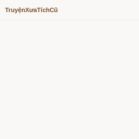
TruyệnXưaTíchCũ