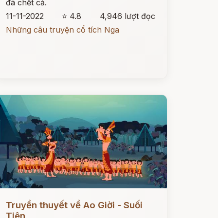
đã chết cả.
11-11-2022
⭐ 4.8
4,946 lượt đọc
Những câu truyện cổ tích Nga
ọc ngay
Truyền thuyết về Ao Giời - Suối
Tiên