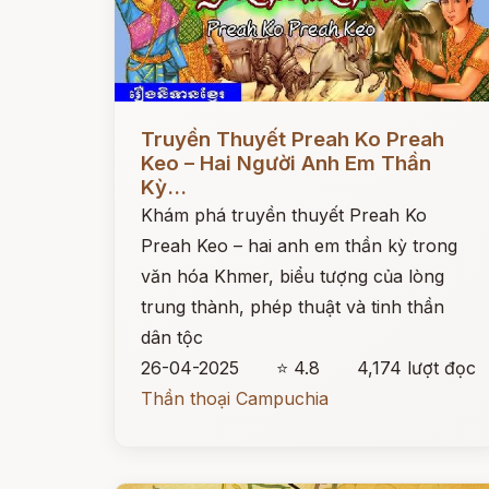
Đọc ngay
Truyền Thuyết Preah Ko Preah
Keo – Hai Người Anh Em Thần
Kỳ...
Khám phá truyền thuyết Preah Ko
Preah Keo – hai anh em thần kỳ trong
văn hóa Khmer, biểu tượng của lòng
trung thành, phép thuật và tinh thần
dân tộc
26-04-2025
⭐ 4.8
4,174 lượt đọc
Thần thoại Campuchia