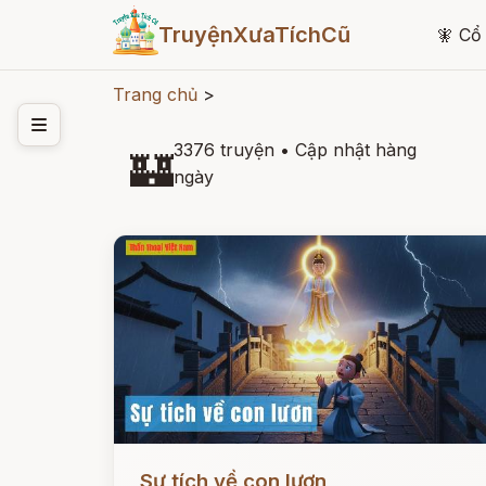
TruyệnXưaTíchCũ
🧚
Cổ 
Trang chủ
>
3376 truyện
•
Cập nhật hàng
🏰
ngày
Đọc ngay
Sự tích về con lươn