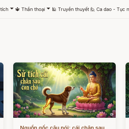
🞃
🞃
tích
🔱
Thần thoại
🕌
Truyền thuyết
🙋
Ca dao - Tục 
Đọc ngay
Đ
Nguồn gốc câu nói: cái chân sau