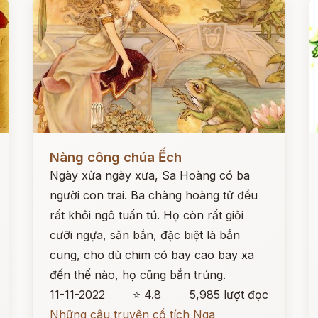
Đọc ngay
Đ
Nàng công chúa Ếch
Ngày xửa ngày xưa, Sa Hoàng có ba
người con trai. Ba chàng hoàng tử đều
rất khôi ngô tuấn tú. Họ còn rất giỏi
cưỡi ngựa, săn bắn, đặc biệt là bắn
cung, cho dù chim có bay cao bay xa
đến thế nào, họ cũng bắn trúng.
11-11-2022
⭐ 4.8
5,985 lượt đọc
Những câu truyện cổ tích Nga