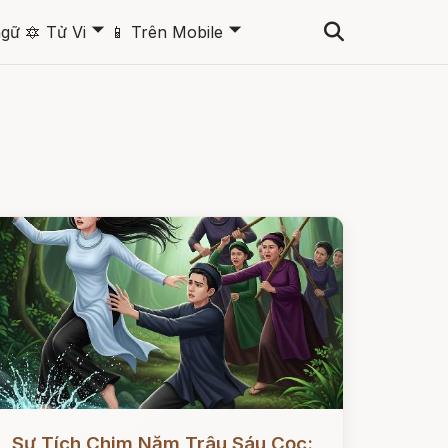
🞃
🞃
ngữ
🔯
Tử Vi
📱
Trên Mobile
ọc ngay
Sự Tích Chim Năm Trâu Sáu Cọc: