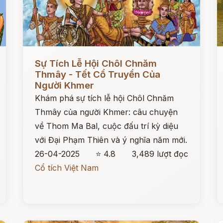
Đọc ngay
Đ
Sự Tích Lễ Hội Chôl Chnăm
Thmây - Tết Cổ Truyền Của
Người Khmer
Khám phá sự tích lễ hội Chôl Chnăm
Thmây của người Khmer: câu chuyện
về Thom Ma Bal, cuộc đấu trí kỳ diệu
với Đại Phạm Thiên và ý nghĩa năm mới.
26-04-2025
⭐ 4.8
3,489 lượt đọc
Cổ tích Việt Nam