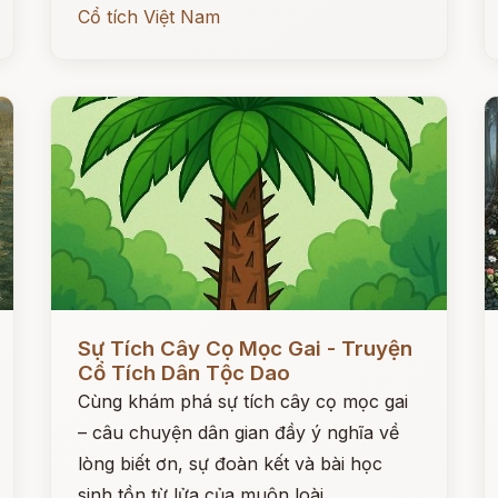
Cổ tích Việt Nam
Đọc ngay
Đ
Sự Tích Cây Cọ Mọc Gai - Truyện
Cổ Tích Dân Tộc Dao
Cùng khám phá sự tích cây cọ mọc gai
– câu chuyện dân gian đầy ý nghĩa về
lòng biết ơn, sự đoàn kết và bài học
sinh tồn từ lửa của muôn loài.