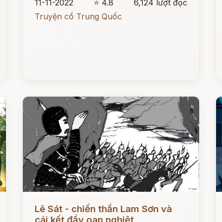
11-11-2022
⭐ 4.8
6,124 lượt đọc
Truyện cổ Trung Quốc
Đọc ngay
Đ
Lê Sát - chiến thần Lam Sơn và
cái kết đầy oan nghiệt