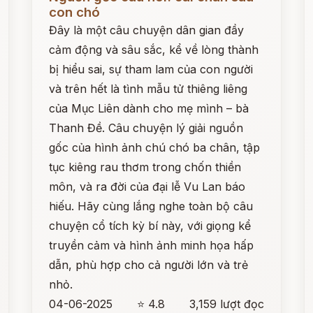
con chó
Đây là một câu chuyện dân gian đầy
cảm động và sâu sắc, kể về lòng thành
bị hiểu sai, sự tham lam của con người
và trên hết là tình mẫu tử thiêng liêng
của Mục Liên dành cho mẹ mình – bà
Thanh Đề. Câu chuyện lý giải nguồn
gốc của hình ảnh chú chó ba chân, tập
tục kiêng rau thơm trong chốn thiền
môn, và ra đời của đại lễ Vu Lan báo
hiếu. Hãy cùng lắng nghe toàn bộ câu
chuyện cổ tích kỳ bí này, với giọng kể
truyền cảm và hình ảnh minh họa hấp
dẫn, phù hợp cho cả người lớn và trẻ
nhỏ.
04-06-2025
⭐ 4.8
3,159 lượt đọc