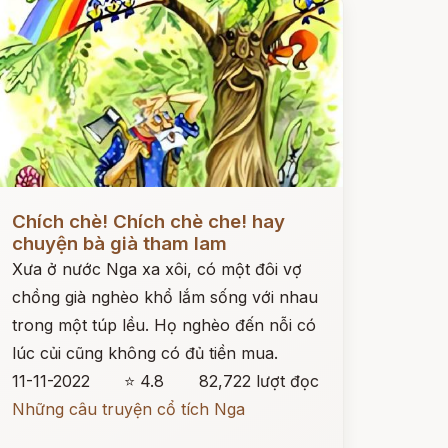
ọc ngay
Chích chè! Chích chè che! hay
chuyện bà già tham lam
Xưa ở nước Nga xa xôi, có một đôi vợ
chồng già nghèo khổ lắm sống với nhau
trong một túp lều. Họ nghèo đến nỗi có
lúc củi cũng không có đủ tiền mua.
11-11-2022
⭐ 4.8
82,722 lượt đọc
Những câu truyện cổ tích Nga