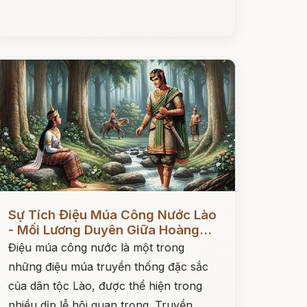
ọc ngay
Sự Tích Điệu Múa Công Nước Lào
- Mối Lương Duyên Giữa Hoàng...
Điệu múa công nước là một trong
những điệu múa truyền thống đặc sắc
của dân tộc Lào, được thể hiện trong
nhiều dịp lễ hội quan trọng. Truyền