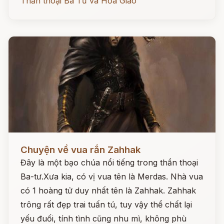
Thần thoại Ba Tư và Hỏa Giáo
Đọc ngay
Chuyện về vua rắn Zahhak
Đây là một bạo chúa nổi tiếng trong thần thoại
Ba-tư.Xưa kia, có vị vua tên là Merdas. Nhà vua
có 1 hoàng tử duy nhất tên là Zahhak. Zahhak
trông rất đẹp trai tuấn tú, tuy vậy thể chất lại
yếu đuối, tính tình cũng nhu mì, không phù