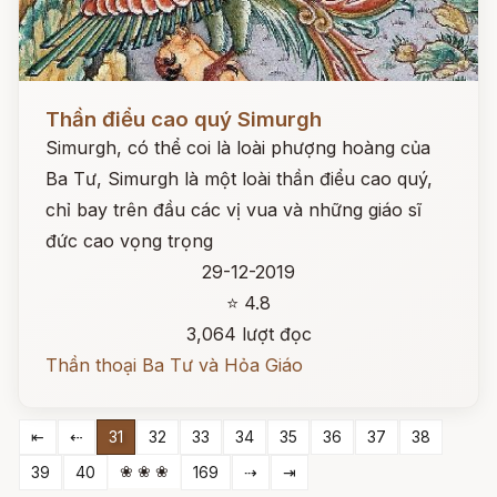
Đọc ngay
Thần điểu cao quý Simurgh
Simurgh, có thể coi là loài phượng hoàng của
Ba Tư, Simurgh là một loài thần điểu cao quý,
chỉ bay trên đầu các vị vua và những giáo sĩ
đức cao vọng trọng
29-12-2019
⭐ 4.8
3,064 lượt đọc
Thần thoại Ba Tư và Hỏa Giáo
⇤
⇠
31
32
33
34
35
36
37
38
❀ ❀ ❀
39
40
169
⇢
⇥