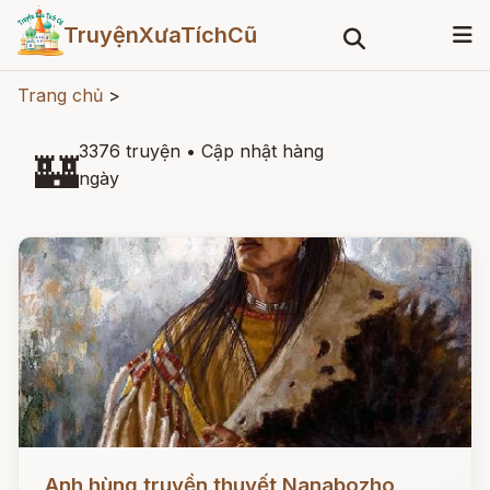
TruyệnXưaTíchCũ
Trang chủ
>
3376 truyện
•
Cập nhật hàng
🏰
ngày
Đọc ngay
Anh hùng truyền thuyết Nanabozho