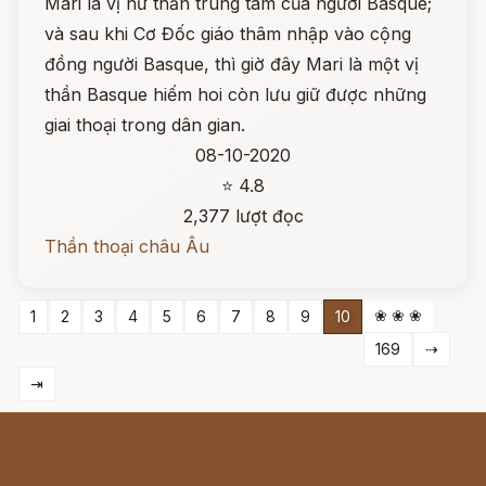
Mari là vị nữ thần trung tâm của người Basque;
và sau khi Cơ Đốc giáo thâm nhập vào cộng
đồng người Basque, thì giờ đây Mari là một vị
thần Basque hiếm hoi còn lưu giữ được những
giai thoại trong dân gian.
08-10-2020
⭐ 4.8
2,377 lượt đọc
Thần thoại châu Âu
❀ ❀ ❀
1
2
3
4
5
6
7
8
9
10
169
⇢
⇥