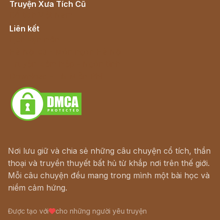
Truyện Xưa Tích Cũ
Cổ tích Việt Nam
Liên kết
Lịch vạn niên
Hà Nội cũ - Món ngon Hà Nội
Truyện kiếm hiệp - Ngôn tình
Download - Tải Miễn Phí
Nơi lưu giữ và chia sẻ những câu chuyện cổ tích, thần
thoại và truyền thuyết bất hủ từ khắp nơi trên thế giới.
Mỗi câu chuyện đều mang trong mình một bài học và
niềm cảm hứng.
Được tạo với
cho những người yêu truyện