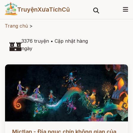
TruyệnXưaTíchCũ
Trang chủ
>
3376 truyện
•
Cập nhật hàng
🏰
ngày
Đọc ngay
Mictlan - Địa ngục chín không gian của