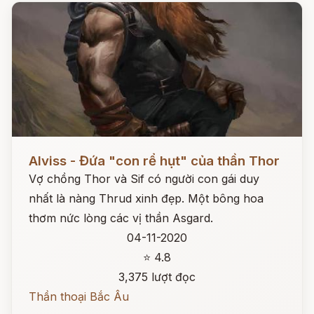
Đọc ngay
Alviss - Đứa "con rể hụt" của thần Thor
Vợ chồng Thor và Sif có người con gái duy
nhất là nàng Thrud xinh đẹp. Một bông hoa
thơm nức lòng các vị thần Asgard.
04-11-2020
⭐ 4.8
3,375 lượt đọc
Thần thoại Bắc Âu