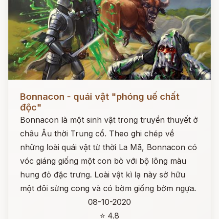
Đọc ngay
Bonnacon - quái vật "phóng uế chất
độc"
Bonnacon là một sinh vật trong truyền thuyết ở
châu Âu thời Trung cổ. Theo ghi chép về
những loài quái vật từ thời La Mã, Bonnacon có
vóc giáng giống một con bò với bộ lông màu
hung đỏ đặc trưng. Loài vật kì lạ này sở hữu
một đôi sừng cong và có bờm giống bờm ngựa.
08-10-2020
⭐ 4.8