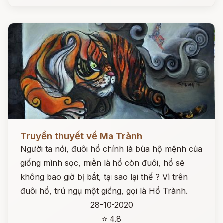
Đọc ngay
Truyền thuyết về Ma Trành
Người ta nói, đuôi hổ chính là bùa hộ mệnh của
giống mình sọc, miễn là hổ còn đuôi, hổ sẽ
không bao giờ bị bắt, tại sao lại thế ? Vì trên
đuôi hổ, trú ngụ một giống, gọi là Hổ Trành.
28-10-2020
⭐ 4.8