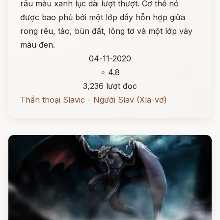
râu màu xanh lục dài lượt thượt. Cơ thể nó
được bao phủ bởi một lớp dầy hỗn hợp giữa
rong rêu, tảo, bùn đất, lông tơ và một lớp vảy
màu đen.
04-11-2020
⭐ 4.8
3,236 lượt đọc
Thần thoại Slavic - Người Slav (Xla-vơ)