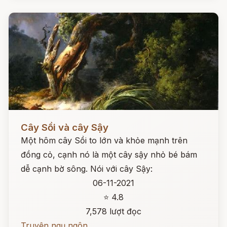
Đọc ngay
Cây Sồi và cây Sậy
Một hôm cây Sồi to lớn và khỏe mạnh trên
đồng cỏ, cạnh nó là một cây sậy nhỏ bé bám
dễ cạnh bờ sông. Nói với cây Sậy:
06-11-2021
⭐ 4.8
7,578 lượt đọc
Truyện ngụ ngôn