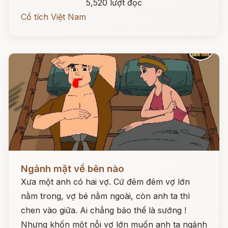
5,520 lượt đọc
Cổ tích Việt Nam
Đọc ngay
Ngảnh mặt về bên nào
Xưa một anh có hai vợ. Cứ đêm đêm vợ lớn
nằm trong, vợ bé nằm ngoài, còn anh ta thì
chen vào giữa. Ai chẳng bảo thế là sướng !
Nhưng khốn một nỗi vợ lớn muốn anh ta ngảnh