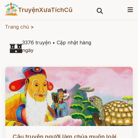
TruyệnXưaTíchCũ
Trang chủ
>
3376 truyện
•
Cập nhật hàng
🏰
ngày
Đọc ngay
Câu truyện người làm chúa muôn loài