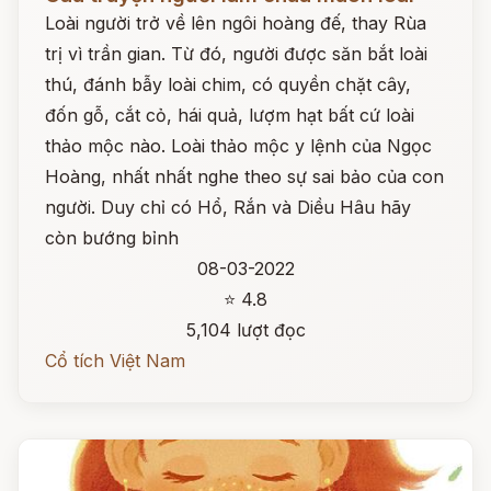
Loài người trở về lên ngôi hoàng đế, thay Rùa
trị vì trần gian. Từ đó, người được săn bắt loài
thú, đánh bẫy loài chim, có quyền chặt cây,
đốn gỗ, cắt cỏ, hái quả, lượm hạt bất cứ loài
thảo mộc nào. Loài thảo mộc y lệnh của Ngọc
Hoàng, nhất nhất nghe theo sự sai bảo của con
người. Duy chỉ có Hổ, Rắn và Diều Hâu hãy
còn bướng bỉnh
08-03-2022
⭐ 4.8
5,104 lượt đọc
Cổ tích Việt Nam