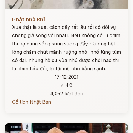
Đọc ngay
Phật nhà khỉ
Xưa thật là xưa, cách đây rất lâu rồi có đôi vự
chồng già sống với nhau. Nếu không có lũ chim
thì họ cũng sống sung sướng đấy. Cụ ông hết
lòng chăm chút mảnh ruộng nhỏ, nhổ từng túm
cỏ dại, nhưng hễ cứ vừa nhú được chồi nào thì
lũ chim háu đói, lại tới mổ cho bằng sạch.
17-12-2021
⭐ 4.8
4,052 lượt đọc
Cổ tích Nhật Bản