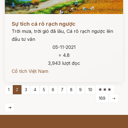
Đọc ngay
Sự tích cá rô rạch ngược
Trời mưa, trời gió đã lâu, Cá rô rạch ngược lên
đầu tư văn
05-11-2021
⭐ 4.8
3,943 lượt đọc
Cổ tích Việt Nam
❀ ❀ ❀
1
2
3
4
5
6
7
8
9
10
169
⇢
⇥