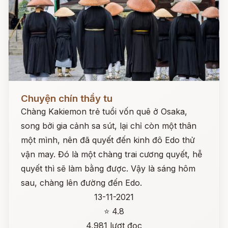
Đọc ngay
Chuyện chín thầy tu
Chàng Kakiemon trẻ tuổi vốn quê ở Osaka,
song bởi gia cảnh sa sút, lại chỉ còn một thân
một mình, nên đã quyết đến kinh đô Edo thử
vận may. Đó là một chàng trai cương quyết, hễ
quyết thì sẽ làm bằng được. Vậy là sáng hôm
sau, chàng lên đường đến Edo.
13-11-2021
⭐ 4.8
4,981 lượt đọc