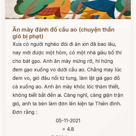
Đọc ngay
Ăn mày đánh đổ cầu ao (chuyện thần
gió bị phạt)
Xưa có người nghèo đói đi ăn xin đã bao lâu,
nay mới được một hôm, có một nhà giàu bố thí
cho bát gạo. Anh ăn mày mừng rỡ, hí hửng
đem gạo xuống vo dưới cầu ao. Chẳng may lúc
đem vo, gió đâu nổi tứ tung, làm lật giá gạo đổ
cả xuống ao. Anh ăn mày khóc lóc thảm thiết,
không biết bắt đền ai. Càng nghĩ, càng giận trận
gió, anh ta bèn làm đơn lên kiện tại Thiên đình.
Đơn rằng :
05-11-2021
⭐ 4.8