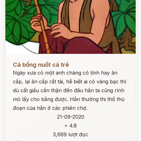
Đọc ngay
Cá bống nuốt cá trê
Ngày xưa có một anh chàng có tính hay ăn
cắp, lại ăn cắp rất tài, hễ biết ai có vàng bạc thì
dù cất giấu cẩn thận đến đâu hắn ta cũng rình
mò lấy cho bằng được. Hắn thường thi thố thủ
đoạn của hắn ở các phiên chợ.
21-09-2020
⭐ 4.8
3,669 lượt đọc