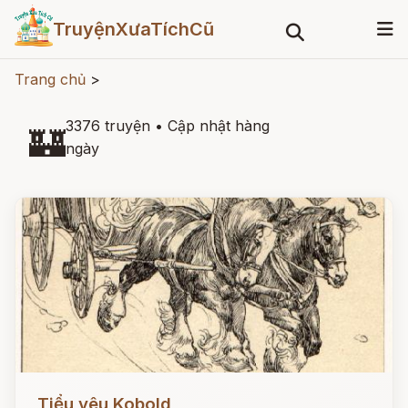
TruyệnXưaTíchCũ
Trang chủ
>
3376 truyện
•
Cập nhật hàng
🏰
ngày
Đọc ngay
Tiểu yêu Kobold