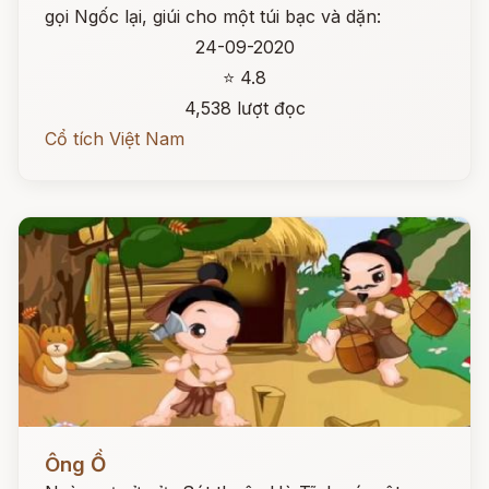
gọi Ngốc lại, giúi cho một túi bạc và dặn:
24-09-2020
⭐ 4.8
4,538 lượt đọc
Cổ tích Việt Nam
Đọc ngay
Ông Ồ