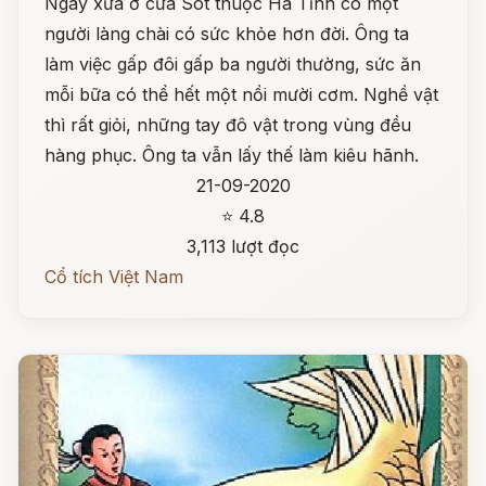
Ngày xưa ở cửa Sót thuộc Hà Tĩnh có một
người làng chài có sức khỏe hơn đời. Ông ta
làm việc gấp đôi gấp ba người thường, sức ăn
mỗi bữa có thể hết một nồi mười cơm. Nghề vật
thì rất giỏi, những tay đô vật trong vùng đều
hàng phục. Ông ta vẫn lấy thế làm kiêu hãnh.
21-09-2020
⭐ 4.8
3,113 lượt đọc
Cổ tích Việt Nam