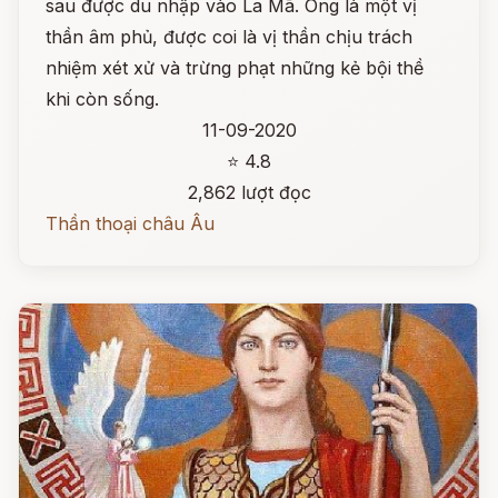
sau được du nhập vào La Mã. Ông là một vị
thần âm phủ, được coi là vị thần chịu trách
nhiệm xét xử và trừng phạt những kẻ bội thề
khi còn sống.
11-09-2020
⭐ 4.8
2,862 lượt đọc
Thần thoại châu Âu