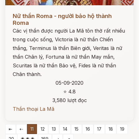
Đọc ngay
Nữ thần Roma - người bảo hộ thành
Roma
Các vị thần được người La Mã tôn thờ rất nhiều
trong cuộc sống, Victoria là nữ thần Chiến
thắng, Terminus là thần Biên giới, Veritas là nữ
thần Chân lý, Fortuna là nữ thần May mắn,
Scuritas là nữ thần Bảo vệ, Fides là nữ thần
Chân thành.
05-09-2020
⭐ 4.8
3,580 lượt đọc
Thần thoại La Mã
⇤
⇠
11
12
13
14
15
16
17
18
19
❀ ❀ ❀
20
169
⇢
⇥