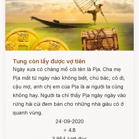
Đọc ngay
Tung còn lấy được vợ tiên
Ngày xưa có chàng mồ côi tên là Pịa. Cha mẹ
Pịa mất từ ngày nào không biết, chú bác, cô dì,
cậu mợ, anh chị em của Pịa là ai người ta cũng
không hay. Người ta chỉ thấy Pịa ngày ngày vào
rừng hái củi đem bán cho những nhà giàu có ở
quanh vùng.
24-09-2020
⭐ 4.8
3,954 lượt đọc