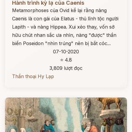
Hành trình kỳ lạ của Caenis
Metamorphoses của Ovid kể lại rằng nàng
Caenis là con gái của Elatus - thủ lĩnh tộc người
Lapith - và nàng Hippea. Xui xẻo thay, vốn sở
hữu chút nhan sắc ưa nhìn, nàng "được" thần
biển Poseidon "nhìn trúng" nên bị bắt cóc...
07-10-2020
⭐ 4.8
3,809 lượt đọc
Thần thoại Hy Lạp