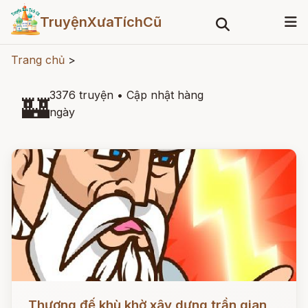
TruyệnXưaTíchCũ
Trang chủ
>
3376 truyện
•
Cập nhật hàng
🏰
ngày
Đọc ngay
Thượng đế khù khờ xây dựng trần gian