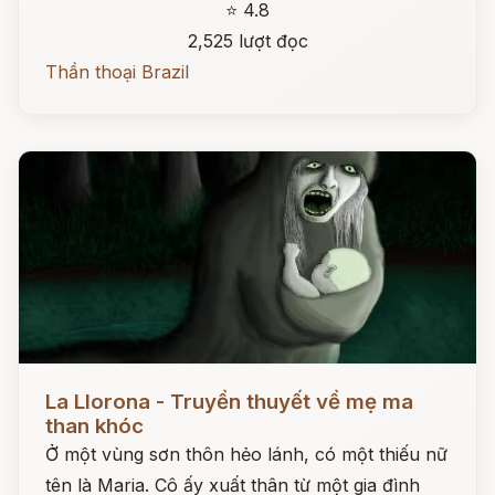
⭐ 4.8
2,525 lượt đọc
Thần thoại Brazil
Đọc ngay
La Llorona - Truyền thuyết về mẹ ma
than khóc
Ở một vùng sơn thôn hẻo lánh, có một thiếu nữ
tên là Maria. Cô ấy xuất thân từ một gia đình