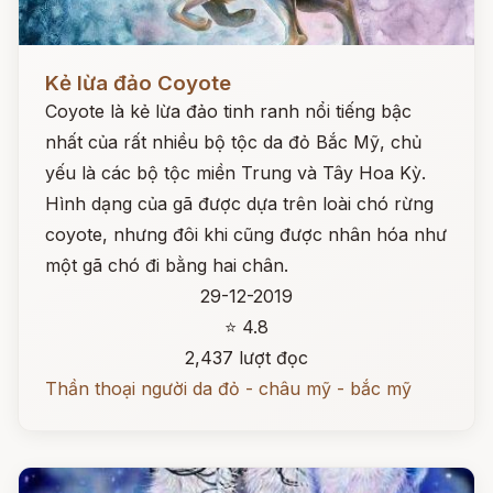
Đọc ngay
Kẻ lừa đảo Coyote
Coyote là kẻ lừa đảo tinh ranh nổi tiếng bậc
nhất của rất nhiều bộ tộc da đỏ Bắc Mỹ, chủ
yếu là các bộ tộc miền Trung và Tây Hoa Kỳ.
Hình dạng của gã được dựa trên loài chó rừng
coyote, nhưng đôi khi cũng được nhân hóa như
một gã chó đi bằng hai chân.
29-12-2019
⭐ 4.8
2,437 lượt đọc
Thần thoại người da đỏ - châu mỹ - bắc mỹ