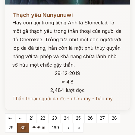
Đọc ngay
Thạch yêu Nunyunuwi
Hay còn gọi trong tiếng Anh là Stoneclad, là
một gã thạch yêu trong thần thoại của người da
đỏ Cherokee. Trông tựa như một con người với
lớp da đá tảng, hắn còn là một phù thủy quyền
năng với tài phép và khả năng chữa lành nhờ
sở hữu một chiếc gậy thần.
29-12-2019
⭐ 4.8
2,484 lượt đọc
Thần thoại người da đỏ - châu mỹ - bắc mỹ
⇤
⇠
21
22
23
24
25
26
27
28
❀ ❀ ❀
29
30
169
⇢
⇥