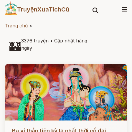
TruyệnXưaTíchCũ
Trang chủ
>
3376 truyện
•
Cập nhật hàng
🏰
ngày
Đọc ngay
Ba vị thần tiên kỳ lạ nhất thời cổ đại