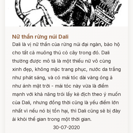
Đọc ngay
Nữ thần rừng núi Dali
Dali là vị nữ thần của rừng núi đại ngàn, bảo hộ
cho tất cả muông thú cỏ cây trong đó. Dali
thường được mô tả là một thiếu nữ vô cùng
xinh đẹp, không mặc trang phục, nước da trắng
như phát sáng, và có mái tóc dài vàng óng ả
như ánh mặt trời - mái tóc này vừa là điểm
mạnh với khả năng trói lấy kẻ địch theo ý muốn
của Dali, nhưng đồng thời cũng là yếu điểm lớn
nhất vì nếu nó bị tổn hại, thì Dali cũng sẽ bị đày
ải khỏi thế gian trong một thời gian.
30-07-2020