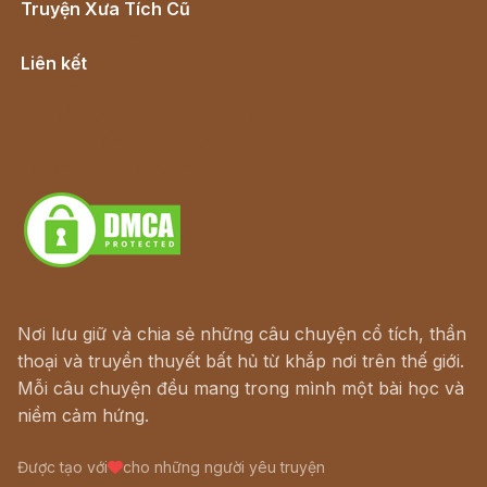
Truyện Xưa Tích Cũ
Cổ tích Việt Nam
Liên kết
Lịch vạn niên
Hà Nội cũ - Món ngon Hà Nội
Truyện kiếm hiệp - Ngôn tình
Download - Tải Miễn Phí
Nơi lưu giữ và chia sẻ những câu chuyện cổ tích, thần
thoại và truyền thuyết bất hủ từ khắp nơi trên thế giới.
Mỗi câu chuyện đều mang trong mình một bài học và
niềm cảm hứng.
Được tạo với
cho những người yêu truyện