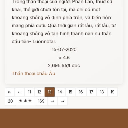
Trong thần thoại của người Phần Lan, thuở sơ
khai, thế giới chưa tồn tại, mà chỉ có một
khoảng không vô định phía trên, và biển hỗn
mang phía dưới. Qua thời gian rất lâu, rất lâu, từ
khoảng không vô tận hình thành nên nữ thần
đầu tiên- Luonnotar.
15-07-2020
⭐ 4.8
2,696 lượt đọc
Thần thoại châu Âu
⇤
⇠
11
12
13
14
15
16
17
18
19
❀ ❀ ❀
20
169
⇢
⇥