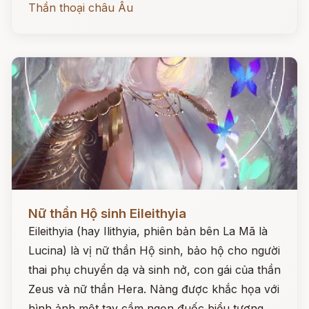
Thần thoại châu Âu
Đọc ngay
Nữ thần Hộ sinh Eileithyia
Eileithyia (hay Ilithyia, phiên bản bên La Mã là
Lucina) là vị nữ thần Hộ sinh, bảo hộ cho người
thai phụ chuyển dạ và sinh nở, con gái của thần
Zeus và nữ thần Hera. Nàng được khắc họa với
hình ảnh một tay cầm ngọn đuốc biểu tượng