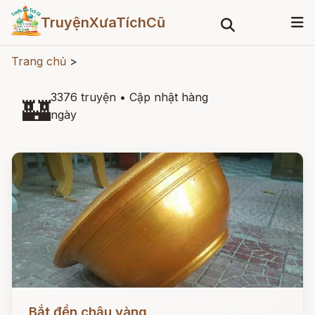
TruyệnXưaTíchCũ
Trang chủ
>
3376 truyện
•
Cập nhật hàng
🏰
ngày
Đọc ngay
Bắt đền chậu vàng