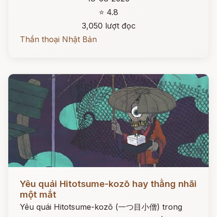
⭐ 4.8
3,050 lượt đọc
Thần thoại Nhật Bản
Đọc ngay
Yêu quái Hitotsume-kozō hay thằng nhãi
một mắt
Yêu quái Hitotsume-kozō (一つ目小僧) trong