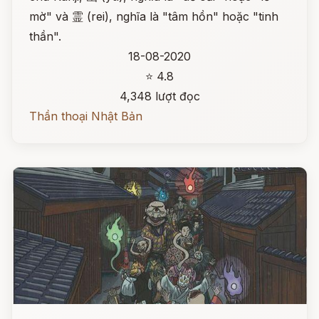
mờ" và 霊 (rei), nghĩa là "tâm hồn" hoặc "tinh
thần".
18-08-2020
⭐ 4.8
4,348 lượt đọc
Thần thoại Nhật Bản
Đọc ngay