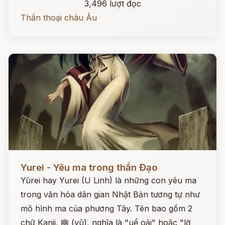
3,496 lượt đọc
Thần thoại châu Âu
Đọc ngay
Yurei - Yêu ma trong thần Đạo
Yūrei hay Yurei (U Linh) là những con yêu ma
trong văn hóa dân gian Nhật Bản tương tự như
mô hình ma của phương Tây. Tên bao gồm 2
chữ Kanji, 幽 (yū), nghĩa là "uể oải" hoặc "lờ