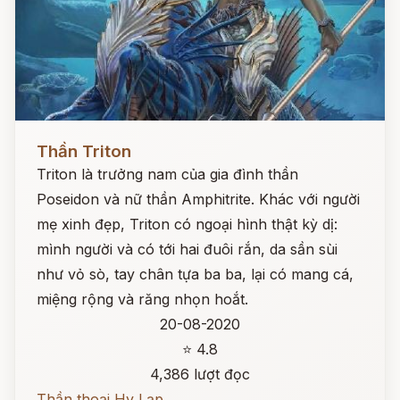
Đọc ngay
Thần Triton
Triton là trưởng nam của gia đình thần
Poseidon và nữ thần Amphitrite. Khác với người
mẹ xinh đẹp, Triton có ngoại hình thật kỳ dị:
mình người và có tới hai đuôi rắn, da sần sùi
như vỏ sò, tay chân tựa ba ba, lại có mang cá,
miệng rộng và răng nhọn hoắt.
20-08-2020
⭐ 4.8
4,386 lượt đọc
Thần thoại Hy Lạp