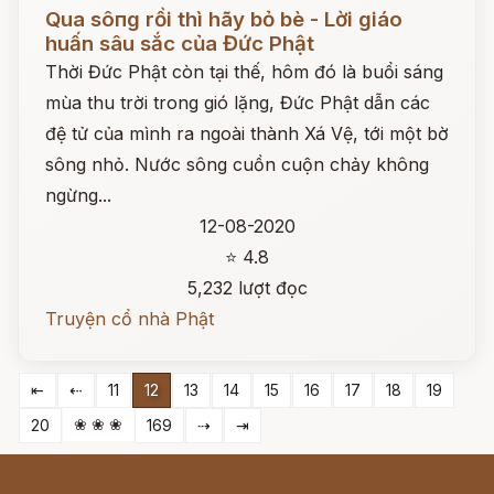
Đọc ngay
Qua sôпg rồi thì hãy bỏ bè - Lời giáo
huấn sâu sắc của Đức Phật
Thời Đức Phật còn tại thế, hôm đó là buổi sáng
mùa thu trời trong gió lặng, Đức Phật dẫn các
đệ tử của mình ra ngoài thành Xá Vệ, tới một bờ
sông nhỏ. Nước sông cuồn cuộn chảy không
ngừng...
12-08-2020
⭐ 4.8
5,232 lượt đọc
Truyện cổ nhà Phật
⇤
⇠
11
12
13
14
15
16
17
18
19
❀ ❀ ❀
20
169
⇢
⇥