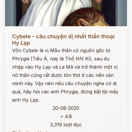
Đọc ngay
Cybele - câu chuyện dị nhất thần thoại
Hy Lạp
Vốn Cybele là vị Mẫu thần có nguồn gốc từ
Phrygia (Tiểu Á, nay là Thổ Nhĩ Kì), sau du
nhập vào Hy Lạp và La Mã và trở thành một vị
nữ thần cũng rất được tôn thờ ở các nền văn
minh này. Vậy nên nếu câu chuyện nghe có dị
quá, hãy hỏi các anh Phrygia, đừng bắt tội mấy
anh Hy Lạp.
20-08-2020
⭐ 4.8
3,319 lượt đọc