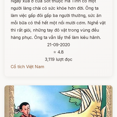
Ngày xưa ở cửa Sót thuộc Hà Tĩnh có một
người làng chài có sức khỏe hơn đời. Ông ta
làm việc gấp đôi gấp ba người thường, sức ăn
mỗi bữa có thể hết một nồi mười cơm. Nghề vật
thì rất giỏi, những tay đô vật trong vùng đều
hàng phục. Ông ta vẫn lấy thế làm kiêu hãnh.
21-09-2020
⭐ 4.8
3,119 lượt đọc
Cổ tích Việt Nam