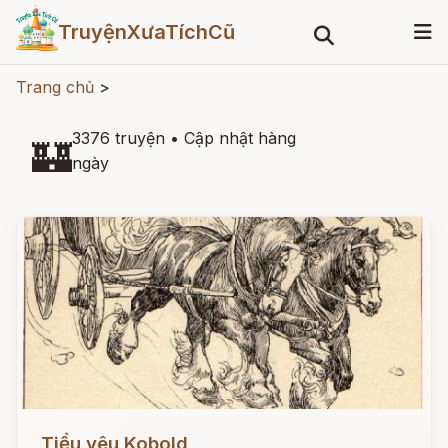
TruyệnXưaTíchCũ
Trang chủ
>
3376 truyện
•
Cập nhật hàng
🏰
ngày
Đọc ngay
Tiểu yêu Kobold