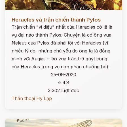
Đọc ngay
Heracles và trận chiến thành Pylos
Trận chiến "vi diệu" nhất của Heracles có lẽ là
vụ đại náo thành Pylos. Chuyện là có ông vua
Neleus của Pylos đã phải tội với Heracles (vì
nhiều lý do, nhưng chủ yếu do ông ta là đồng
minh với Augias - lão vua tráo trở quỵt công
của Heracles trong vụ dọn phân chuồng bò).
25-09-2020
⭐ 4.8
3,302 lượt đọc
Thần thoại Hy Lạp