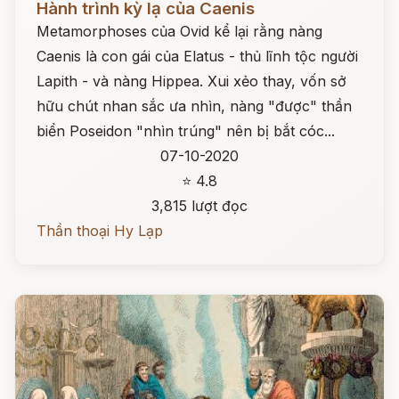
Hành trình kỳ lạ của Caenis
Metamorphoses của Ovid kể lại rằng nàng
Caenis là con gái của Elatus - thủ lĩnh tộc người
Lapith - và nàng Hippea. Xui xẻo thay, vốn sở
hữu chút nhan sắc ưa nhìn, nàng "được" thần
biển Poseidon "nhìn trúng" nên bị bắt cóc...
07-10-2020
⭐ 4.8
3,815 lượt đọc
Thần thoại Hy Lạp