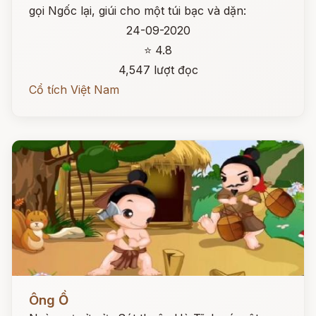
gọi Ngốc lại, giúi cho một túi bạc và dặn:
24-09-2020
⭐ 4.8
4,547 lượt đọc
Cổ tích Việt Nam
Đọc ngay
Ông Ồ