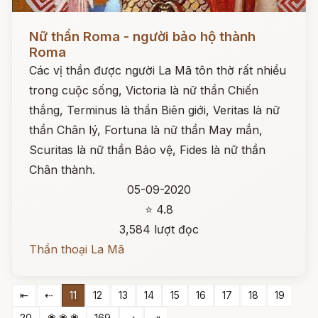
Đọc ngay
Nữ thần Roma - người bảo hộ thành
Roma
Các vị thần được người La Mã tôn thờ rất nhiều
trong cuộc sống, Victoria là nữ thần Chiến
thắng, Terminus là thần Biên giới, Veritas là nữ
thần Chân lý, Fortuna là nữ thần May mắn,
Scuritas là nữ thần Bảo vệ, Fides là nữ thần
Chân thành.
05-09-2020
⭐ 4.8
3,584 lượt đọc
Thần thoại La Mã
⇤
⇠
11
12
13
14
15
16
17
18
19
❀ ❀ ❀
20
169
⇢
⇥