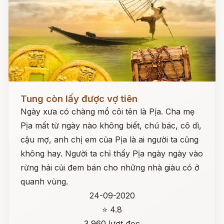
Đọc ngay
Tung còn lấy được vợ tiên
Ngày xưa có chàng mồ côi tên là Pịa. Cha mẹ
Pịa mất từ ngày nào không biết, chú bác, cô dì,
cậu mợ, anh chị em của Pịa là ai người ta cũng
không hay. Người ta chỉ thấy Pịa ngày ngày vào
rừng hái củi đem bán cho những nhà giàu có ở
quanh vùng.
24-09-2020
⭐ 4.8
3,960 lượt đọc