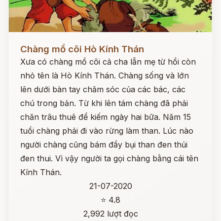
Đọc ngay
Chàng mồ côi Hò Kính Thán
Xưa có chàng mồ côi cả cha lẫn mẹ từ hồi còn
nhỏ tên là Hò Kính Thán. Chàng sống và lớn
lên dưới bàn tay chăm sóc của các bác, các
chú trong bản. Từ khi lên tám chàng đã phải
chăn trâu thuê để kiếm ngày hai bữa. Năm 15
tuổi chàng phải đi vào rừng làm than. Lúc nào
người chàng cũng bám đầy bụi than đen thủi
đen thui. Vì vậy người ta gọi chàng bằng cái tên
Kính Thán.
21-07-2020
⭐ 4.8
2,992 lượt đọc