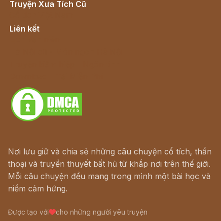
Truyện Xưa Tích Cũ
Cổ tích Việt Nam
Liên kết
Lịch vạn niên
Hà Nội cũ - Món ngon Hà Nội
Truyện kiếm hiệp - Ngôn tình
Download - Tải Miễn Phí
Nơi lưu giữ và chia sẻ những câu chuyện cổ tích, thần
thoại và truyền thuyết bất hủ từ khắp nơi trên thế giới.
Mỗi câu chuyện đều mang trong mình một bài học và
niềm cảm hứng.
Được tạo với
cho những người yêu truyện