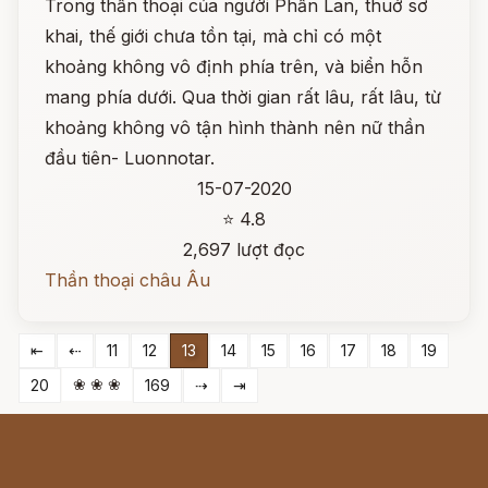
Trong thần thoại của người Phần Lan, thuở sơ
khai, thế giới chưa tồn tại, mà chỉ có một
khoảng không vô định phía trên, và biển hỗn
mang phía dưới. Qua thời gian rất lâu, rất lâu, từ
khoảng không vô tận hình thành nên nữ thần
đầu tiên- Luonnotar.
15-07-2020
⭐ 4.8
2,697 lượt đọc
Thần thoại châu Âu
⇤
⇠
11
12
13
14
15
16
17
18
19
❀ ❀ ❀
20
169
⇢
⇥