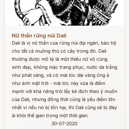
Đọc ngay
Nữ thần rừng núi Dali
Dali là vị nữ thần của rừng núi đại ngàn, bảo hộ
cho tất cả muông thú cỏ cây trong đó. Dali
thường được mô tả là một thiếu nữ vô cùng
xinh đẹp, không mặc trang phục, nước da trắng
như phát sáng, và có mái tóc dài vàng óng ả
như ánh mặt trời - mái tóc này vừa là điểm
mạnh với khả năng trói lấy kẻ địch theo ý muốn
của Dali, nhưng đồng thời cũng là yếu điểm lớn
nhất vì nếu nó bị tổn hại, thì Dali cũng sẽ bị đày
ải khỏi thế gian trong một thời gian.
30-07-2020