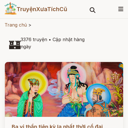
TruyệnXưaTíchCũ
Trang chủ
>
3376 truyện
•
Cập nhật hàng
🏰
ngày
Đọc ngay
Ba vị thần tiên kỳ lạ nhất thời cổ đại