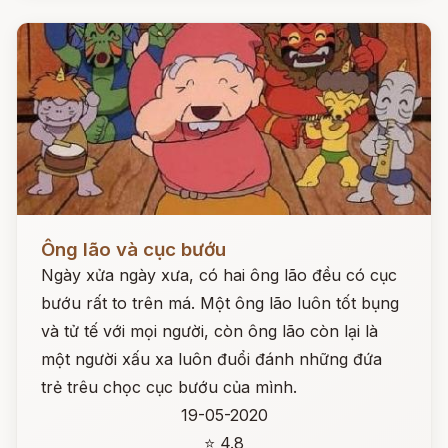
Đọc ngay
Ông lão và cục bướu
Ngày xửa ngày xưa, có hai ông lão đều có cục
bướu rất to trên má. Một ông lão luôn tốt bụng
và tử tế với mọi người, còn ông lão còn lại là
một người xấu xa luôn đuổi đánh những đứa
trẻ trêu chọc cục bướu của mình.
19-05-2020
⭐ 4.8