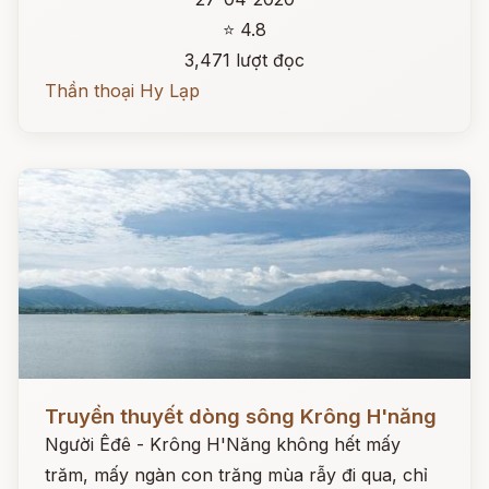
⭐ 4.8
3,471 lượt đọc
Thần thoại Hy Lạp
Đọc ngay
Truyền thuyết dòng sông Krông H'năng
Người Êđê - Krông H'Năng không hết mấy
trăm, mấy ngàn con trăng mùa rẫy đi qua, chỉ