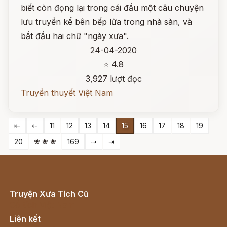
biết còn đọng lại trong cái đầu một câu chuyện
lưu truyền kể bên bếp lửa trong nhà sàn, và
bắt đầu hai chữ "ngày xưa".
24-04-2020
⭐ 4.8
3,927 lượt đọc
Truyền thuyết Việt Nam
⇤
⇠
11
12
13
14
15
16
17
18
19
❀ ❀ ❀
20
169
⇢
⇥
Truyện Xưa Tích Cũ
Cổ tích Việt Nam
Liên kết