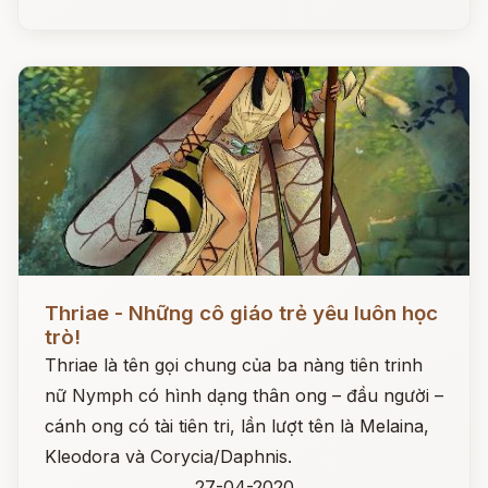
Đọc ngay
Thriae - Những cô giáo trẻ yêu luôn học
trò!
Thriae là tên gọi chung của ba nàng tiên trinh
nữ Nymph có hình dạng thân ong – đầu người –
cánh ong có tài tiên tri, lần lượt tên là Melaina,
Kleodora và Corycia/Daphnis.
27-04-2020