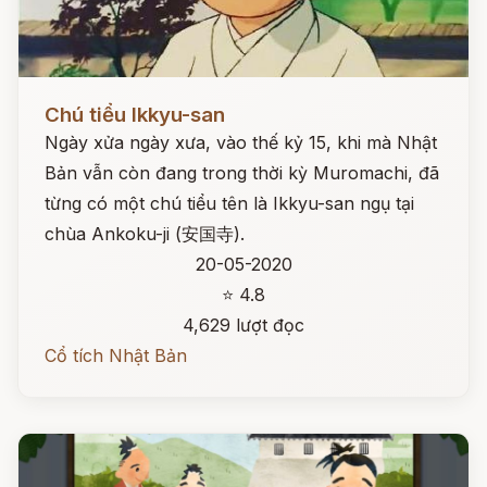
Đọc ngay
Chú tiểu Ikkyu-san
Ngày xửa ngày xưa, vào thế kỷ 15, khi mà Nhật
Bản vẫn còn đang trong thời kỳ Muromachi, đã
từng có một chú tiểu tên là Ikkyu-san ngụ tại
chùa Ankoku-ji (安国寺).
20-05-2020
⭐ 4.8
4,629 lượt đọc
Cổ tích Nhật Bản