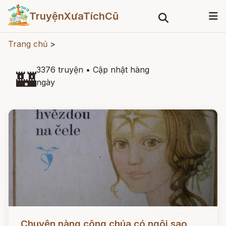
TruyệnXưaTíchCũ
Trang chủ
>
3376 truyện
•
Cập nhật hàng
🏰
ngày
Đọc ngay
Chuyện nàng công chúa có ngôi sao