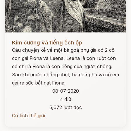
Đọc ngay
Kim cương và tiếng ếch ộp
Câu chuyện kể về một bà goá phụ già có 2 cô
con gái Fiona và Leena, Leena là con ruột còn
cô chị là Fiona là con riêng của người chồng.
Sau khi người chồng chết, bà goá phụ và cô em
gái ra sức bắt nạt Fiona.
08-07-2020
⭐ 4.8
5,672 lượt đọc
Cổ tích thế giới