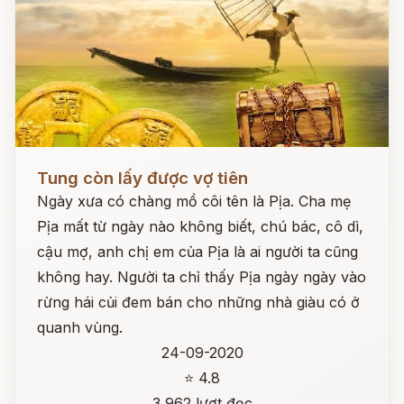
Đọc ngay
Tung còn lấy được vợ tiên
Ngày xưa có chàng mồ côi tên là Pịa. Cha mẹ
Pịa mất từ ngày nào không biết, chú bác, cô dì,
cậu mợ, anh chị em của Pịa là ai người ta cũng
không hay. Người ta chỉ thấy Pịa ngày ngày vào
rừng hái củi đem bán cho những nhà giàu có ở
quanh vùng.
24-09-2020
⭐ 4.8
3,962 lượt đọc