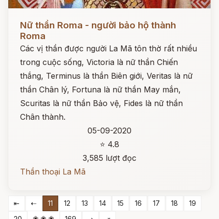
Đọc ngay
Nữ thần Roma - người bảo hộ thành
Roma
Các vị thần được người La Mã tôn thờ rất nhiều
trong cuộc sống, Victoria là nữ thần Chiến
thắng, Terminus là thần Biên giới, Veritas là nữ
thần Chân lý, Fortuna là nữ thần May mắn,
Scuritas là nữ thần Bảo vệ, Fides là nữ thần
Chân thành.
05-09-2020
⭐ 4.8
3,585 lượt đọc
Thần thoại La Mã
⇤
⇠
11
12
13
14
15
16
17
18
19
❀ ❀ ❀
20
169
⇢
⇥