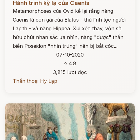
Hành trình kỳ lạ của Caenis
Metamorphoses của Ovid kể lại rằng nàng
Caenis là con gái của Elatus - thủ lĩnh tộc người
Lapith - và nàng Hippea. Xui xẻo thay, vốn sở
hữu chút nhan sắc ưa nhìn, nàng "được" thần
biển Poseidon "nhìn trúng" nên bị bắt cóc...
07-10-2020
⭐ 4.8
3,815 lượt đọc
Thần thoại Hy Lạp