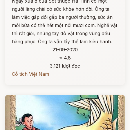
Ngày xưa ở cửa Sót thuộc Hà Tĩnh có một
người làng chài có sức khỏe hơn đời. Ông ta
làm việc gấp đôi gấp ba người thường, sức ăn
mỗi bữa có thể hết một nồi mười cơm. Nghề vật
thì rất giỏi, những tay đô vật trong vùng đều
hàng phục. Ông ta vẫn lấy thế làm kiêu hãnh.
21-09-2020
⭐ 4.8
3,121 lượt đọc
Cổ tích Việt Nam