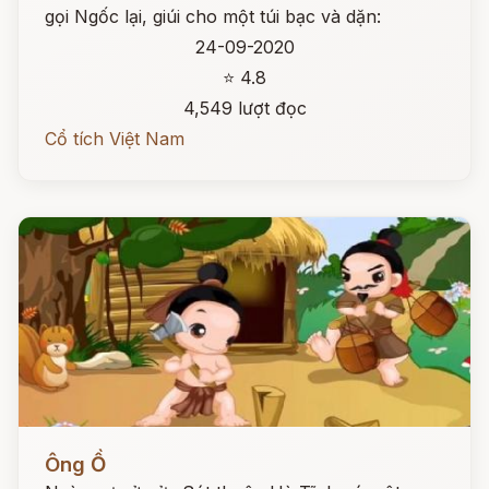
gọi Ngốc lại, giúi cho một túi bạc và dặn:
24-09-2020
⭐ 4.8
4,549 lượt đọc
Cổ tích Việt Nam
Đọc ngay
Ông Ồ