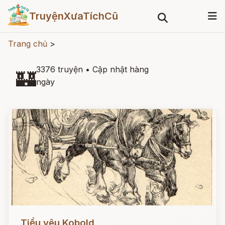
TruyệnXưaTíchCũ
Trang chủ
>
3376 truyện
•
Cập nhật hàng
🏰
ngày
Đọc ngay
Tiểu yêu Kobold