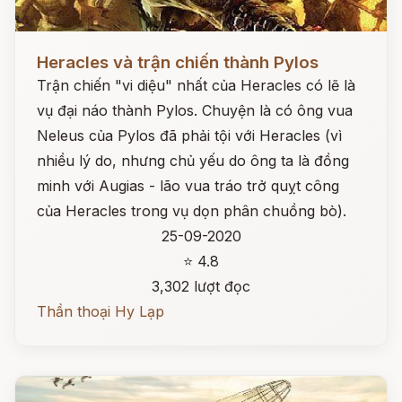
Đọc ngay
Heracles và trận chiến thành Pylos
Trận chiến "vi diệu" nhất của Heracles có lẽ là
vụ đại náo thành Pylos. Chuyện là có ông vua
Neleus của Pylos đã phải tội với Heracles (vì
nhiều lý do, nhưng chủ yếu do ông ta là đồng
minh với Augias - lão vua tráo trở quỵt công
của Heracles trong vụ dọn phân chuồng bò).
25-09-2020
⭐ 4.8
3,302 lượt đọc
Thần thoại Hy Lạp