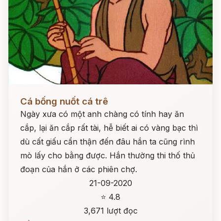
Đọc ngay
Cá bống nuốt cá trê
Ngày xưa có một anh chàng có tính hay ăn
cắp, lại ăn cắp rất tài, hễ biết ai có vàng bạc thì
dù cất giấu cẩn thận đến đâu hắn ta cũng rình
mò lấy cho bằng được. Hắn thường thi thố thủ
đoạn của hắn ở các phiên chợ.
21-09-2020
⭐ 4.8
3,671 lượt đọc