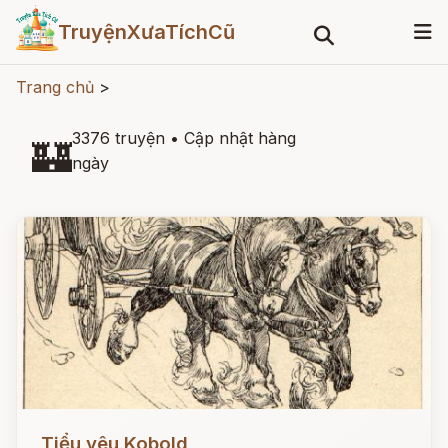
TruyệnXưaTíchCũ
Trang chủ
>
3376 truyện
•
Cập nhật hàng
🏰
ngày
Đọc ngay
Tiểu yêu Kobold