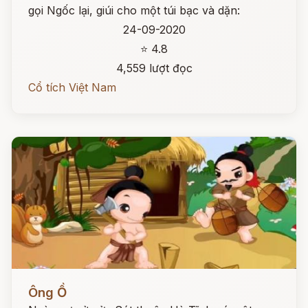
gọi Ngốc lại, giúi cho một túi bạc và dặn:
24-09-2020
⭐ 4.8
4,559 lượt đọc
Cổ tích Việt Nam
Đọc ngay
Ông Ồ