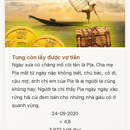
Đọc ngay
Tung còn lấy được vợ tiên
Ngày xưa có chàng mồ côi tên là Pịa. Cha mẹ
Pịa mất từ ngày nào không biết, chú bác, cô dì,
cậu mợ, anh chị em của Pịa là ai người ta cũng
không hay. Người ta chỉ thấy Pịa ngày ngày vào
rừng hái củi đem bán cho những nhà giàu có ở
quanh vùng.
24-09-2020
⭐ 4.8
3,972 lượt đọc