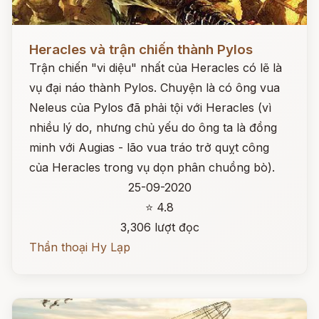
Đọc ngay
Heracles và trận chiến thành Pylos
Trận chiến "vi diệu" nhất của Heracles có lẽ là
vụ đại náo thành Pylos. Chuyện là có ông vua
Neleus của Pylos đã phải tội với Heracles (vì
nhiều lý do, nhưng chủ yếu do ông ta là đồng
minh với Augias - lão vua tráo trở quỵt công
của Heracles trong vụ dọn phân chuồng bò).
25-09-2020
⭐ 4.8
3,306 lượt đọc
Thần thoại Hy Lạp