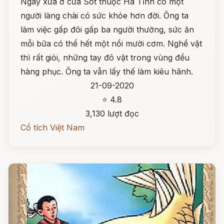
Ngày xưa ở cửa Sót thuộc Hà Tĩnh có một
người làng chài có sức khỏe hơn đời. Ông ta
làm việc gấp đôi gấp ba người thường, sức ăn
mỗi bữa có thể hết một nồi mười cơm. Nghề vật
thì rất giỏi, những tay đô vật trong vùng đều
hàng phục. Ông ta vẫn lấy thế làm kiêu hãnh.
21-09-2020
⭐ 4.8
3,130 lượt đọc
Cổ tích Việt Nam