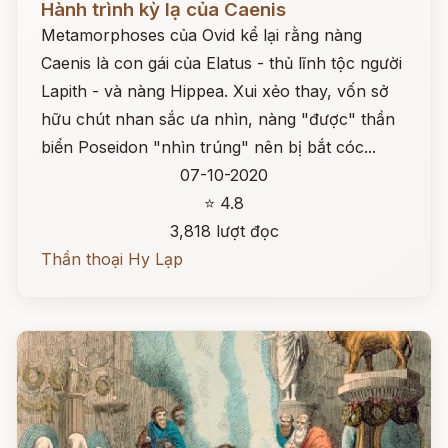
Hành trình kỳ lạ của Caenis
Metamorphoses của Ovid kể lại rằng nàng
Caenis là con gái của Elatus - thủ lĩnh tộc người
Lapith - và nàng Hippea. Xui xẻo thay, vốn sở
hữu chút nhan sắc ưa nhìn, nàng "được" thần
biển Poseidon "nhìn trúng" nên bị bắt cóc...
07-10-2020
⭐ 4.8
3,818 lượt đọc
Thần thoại Hy Lạp