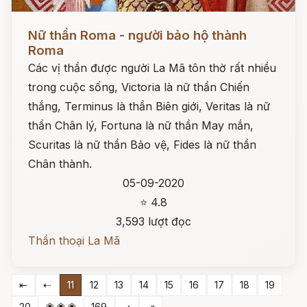
Đọc ngay
Nữ thần Roma - người bảo hộ thành
Roma
Các vị thần được người La Mã tôn thờ rất nhiều
trong cuộc sống, Victoria là nữ thần Chiến
thắng, Terminus là thần Biên giới, Veritas là nữ
thần Chân lý, Fortuna là nữ thần May mắn,
Scuritas là nữ thần Bảo vệ, Fides là nữ thần
Chân thành.
05-09-2020
⭐ 4.8
3,593 lượt đọc
Thần thoại La Mã
⇤
⇠
11
12
13
14
15
16
17
18
19
❀ ❀ ❀
20
169
⇢
⇥