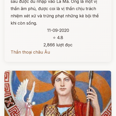
sau được du nhập vào La Mã. Ông là một vị
thần âm phủ, được coi là vị thần chịu trách
nhiệm xét xử và trừng phạt những kẻ bội thề
khi còn sống.
11-09-2020
⭐ 4.8
2,866 lượt đọc
Thần thoại châu Âu