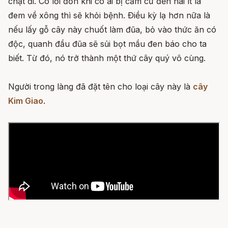
chặt đi. Có lời đồn khi có ai bị cảm cứ đến hái ít lá
đem về xông thì sẽ khỏi bệnh. Ðiều kỳ lạ hơn nữa là
nếu lấy gỗ cây này chuốt làm đũa, bỏ vào thức ăn có
độc, quanh đầu đũa sẽ sủi bọt mầu đen báo cho ta
biết. Từ đó, nó trở thành một thứ cây quý vô cùng.
Người trong làng đã đặt tên cho loại cây này là
cây
Kim Giao
.