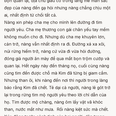
bọn quan lại, địa chủ giàu có trong làng mê mẩn sắc
đẹp của nàng đến gạ hỏi nhưng nàng chẳng chịu một
ai, nhất định từ chối tất cả.
Nàng xin phép cha mẹ cho mình lên đường đi tìm
người yêu. Cha mẹ thương con gái chân yếu tay mềm
không muốn cho đi. Nhưng dù cha mẹ khuyên lơn,
cản trở, nàng vẫn nhất định ra đi. Ðường xá xa xôi,
núi rừng hiểm trở, nàng cứ vừa đi vừa hỏi đường,
đóng giả người ăn mày để qua mắt bọn trộm cướp và
quan lại. Hết ngày này đến tháng nọ, cuối cùng nàng
cũng tìm đến được chỗ mà Kim đã từng bị giam cầm.
Nhưng than ôi, khi nàng đến nơi thì người trong làng
báo rằng Kim đã chết. Tê dại cả người, nàng lê gót trở
lại trong rừng tìm mộ người yêu theo lời chỉ dẫn của
họ. Tìm được mộ chàng, nàng ôm lấy vật vã khóc
than, nước mắt như mưa. Rồi nàng kiệt sức mà chết.