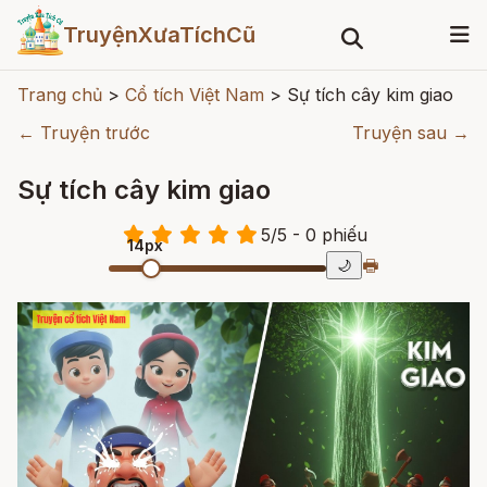
TruyệnXưaTíchCũ
Trang chủ
>
Cổ tích Việt Nam
>
Sự tích cây kim giao
← Truyện trước
Truyện sau →
Sự tích cây kim giao
5
/
5
- 0
phiếu
14px
🖶
🌙