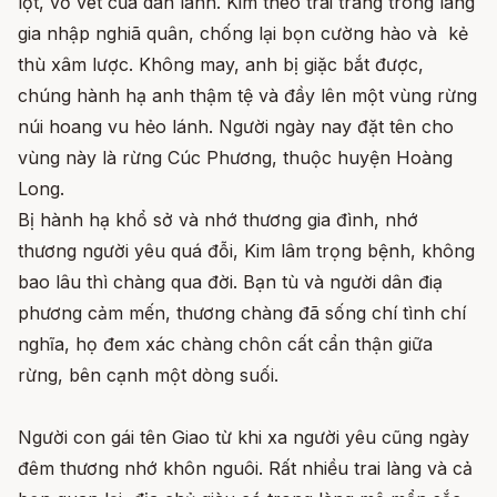
lột, vơ vét của dân lành. Kim theo trai tráng trong làng
gia nhập nghiã quân, chống lại bọn cường hào và kẻ
thù xâm lược. Không may, anh bị giặc bắt được,
chúng hành hạ anh thậm tệ và đầy lên một vùng rừng
núi hoang vu hẻo lánh. Người ngày nay đặt tên cho
vùng này là rừng Cúc Phương, thuộc huyện Hoàng
Long.
Bị hành hạ khổ sở và nhớ thương gia đình, nhớ
thương người yêu quá đỗi, Kim lâm trọng bệnh, không
bao lâu thì chàng qua đời. Bạn tù và người dân điạ
phương cảm mến, thương chàng đã sống chí tình chí
nghĩa, họ đem xác chàng chôn cất cẩn thận giữa
rừng, bên cạnh một dòng suối.
Người con gái tên Giao từ khi xa người yêu cũng ngày
đêm thương nhớ khôn nguôi. Rất nhiều trai làng và cả