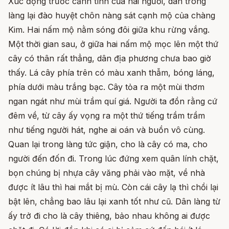
Xúc động trước cảnh tình của hai người, dân trong
làng lại đào huyệt chôn nàng sát cạnh mộ của chàng
Kim. Hai nấm mộ nằm sóng đôi giữa khu rừng vắng.
Một thời gian sau, ở giữa hai nấm mộ mọc lên một thứ
cây có thân rất thẳng, dân địa phương chưa bao giờ
thấy. Lá cây phía trên có màu xanh thẫm, bóng láng,
phía dưới màu trắng bạc. Cây tỏa ra một mùi thơm
ngan ngát như mùi trầm quí giá. Người ta đồn rằng cứ
đêm về, từ cây ấy vọng ra một thứ tiếng trầm trầm
như tiếng người hát, nghe ai oán và buồn vô cùng.
Quan lại trong làng tức giận, cho là cây có ma, cho
người đến đốn đi. Trong lúc đứng xem quân lính chặt,
bọn chúng bị nhựa cây văng phải vào mặt, về nhà
được ít lâu thì hai mắt bị mù. Còn cái cây lạ thì chồi lại
bật lên, chẳng bao lâu lại xanh tốt như cũ. Dân làng từ
ấy trở đi cho là cây thiêng, bảo nhau không ai được