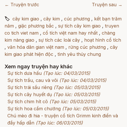
← Truyện trước
Truyện sau →
🏷
cây kim giao
,
cây kim
,
cúc phương
,
kết bạn trăm
năm
,
giặc phương bắc
,
sự tích cây kim giao
,
truyen
co tich viet nam
,
cổ tích việt nam hay nhất
,
chàng
kim nàng giao
,
sự tích các loài cây
,
hoạt hình cổ tích
,
văn hóa dân gian việt nam
,
rừng cúc phương
,
cây
kim giao phát hiện độc
,
tình yêu thủy chung
Xem ngay truyện hay khác
Sự tích dưa hấu
(Tạo lúc: 04/03/2015)
Sự tích trầu, cau và vôi
(Tạo lúc: 04/03/2015)
Sự tích trái sầu riêng
(Tạo lúc: 05/03/2015)
Sự tích cây huyết dụ
(Tạo lúc: 05/03/2015)
Sự tích chim hít cô
(Tạo lúc: 05/03/2015)
Sự tích hoa cẩm chướng
(Tạo lúc: 05/03/2015)
Chú mèo đi hia - truyện cổ tích Grimm kinh điển và
đầy hấp dẫn
(Tạo lúc: 06/03/2015)