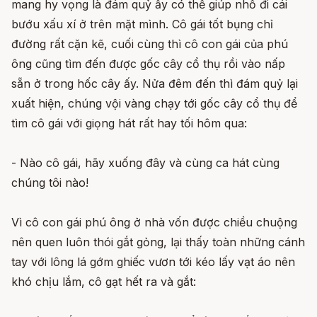
mang hy vọng là đám quỷ ấy có thể giúp nhổ đi cái
bướu xấu xí ở trên mặt mình. Cô gái tốt bụng chỉ
đường rất cặn kẽ, cuối cùng thì cô con gái của phú
ông cũng tìm đến được gốc cây cổ thụ rồi vào nấp
sẵn ở trong hốc cây ấy. Nửa đêm đến thì đám quỷ lại
xuất hiện, chúng vội vàng chạy tới gốc cây cổ thụ để
tìm cô gái với giọng hát rất hay tối hôm qua:
- Nào cô gái, hãy xuống đây và cùng ca hát cùng
chúng tôi nào!
Vì cô con gái phú ông ở nhà vốn được chiều chuộng
nên quen luôn thói gắt gỏng, lại thấy toàn những cánh
tay với lông lá gớm ghiếc vươn tới kéo lấy vạt áo nên
khó chịu lắm, cô gạt hết ra và gắt: