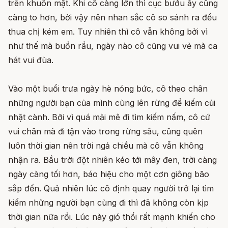
trên khuôn mặt. Khi cô càng lớn thì cục bướu ấy cũng
càng to hơn, bởi vậy nên nhan sắc cô so sánh ra đều
thua chị kém em. Tuy nhiên thì cô vẫn không bởi vì
như thế mà buồn rầu, ngày nào cô cũng vui vẻ mà ca
hát vui đùa.
Vào một buổi trưa ngày hè nóng bức, cô theo chân
những người bạn của mình cùng lên rừng để kiếm củi
nhặt cành. Bởi vì quá mải mê đi tìm kiếm nấm, cô cứ
vui chân mà đi tận vào trong rừng sâu, cũng quên
luôn thời gian nên trời ngả chiều mà cô vẫn không
nhận ra. Bầu trời đột nhiên kéo tới mây đen, trời càng
ngày càng tối hơn, báo hiệu cho một cơn giông bão
sắp đến. Quả nhiên lúc cô định quay người trở lại tìm
kiếm những người bạn cùng đi thì đã không còn kịp
thời gian nữa rồi. Lúc này gió thổi rất mạnh khiến cho