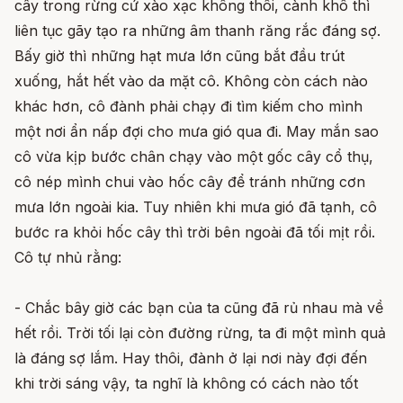
cây trong rừng cứ xào xạc không thôi, cành khô thì
liên tục gãy tạo ra những âm thanh răng rắc đáng sợ.
Bấy giờ thì những hạt mưa lớn cũng bắt đầu trút
xuống, hắt hết vào da mặt cô. Không còn cách nào
khác hơn, cô đành phải chạy đi tìm kiếm cho mình
một nơi ẩn nấp đợi cho mưa gió qua đi. May mắn sao
cô vừa kịp bước chân chạy vào một gốc cây cổ thụ,
cô nép mình chui vào hốc cây để tránh những cơn
mưa lớn ngoài kia. Tuy nhiên khi mưa gió đã tạnh, cô
bước ra khỏi hốc cây thì trời bên ngoài đã tối mịt rồi.
Cô tự nhủ rằng:
- Chắc bây giờ các bạn của ta cũng đã rủ nhau mà về
hết rồi. Trời tối lại còn đường rừng, ta đi một mình quả
là đáng sợ lắm. Hay thôi, đành ở lại nơi này đợi đến
khi trời sáng vậy, ta nghĩ là không có cách nào tốt