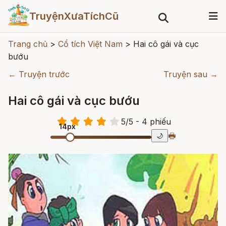
TruyệnXưaTíchCũ
Trang chủ
>
Cổ tích Việt Nam
>
Hai cô gái và cục
bướu
← Truyện trước
Truyện sau →
Hai cô gái và cục bướu
5
/
5
- 4
phiếu
14px
🖶
🌙