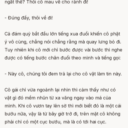
ngắt thế? Thôi cô mau về cho rảnh đi!
- Đúng đấy, thôi về đi!
Cả đám quỷ bắt đầu lớn tiếng xua đuổi khiến cô phật
ý vô cùng, chẳng nói chẳng rằng mà quay lưng bỏ đi.
Tuy nhiên khi cô mới chỉ bước được vài bước thì nghe
được có tiếng bước chân đuổi theo mình và tiếng gọi:
- Này cô, chúng tôi đem trả lại cho cô vật làm tin này.
Cô gái chỉ vừa ngoảnh lại nhìn thì cảm thấy như có
vật gì đó mềm nhũn từ xa văng ngay vào má của
mình. Khi cô vươn tay lên sờ thì mới biết đó là một cái
bướu nữa, vậy là từ bây giờ trở đi, trên mặt cô không
phải chỉ có một cục bướu, mà là có tới hai cục.