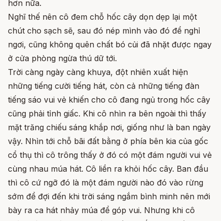
hơn nữa.
Nghĩ thế nên cô đem chỗ hốc cây dọn dẹp lại một
chút cho sạch sẽ, sau đó nép mình vào đó để nghỉ
ngơi, cũng không quên chất bó củi đã nhặt được ngay
ở cửa phòng ngừa thú dữ tới.
Trời càng ngày càng khuya, đột nhiên xuất hiện
những tiếng cười tiếng hát, còn cả những tiếng đàn
tiếng sáo vui vẻ khiến cho cô đang ngủ trong hốc cây
cũng phải tỉnh giấc. Khi cô nhìn ra bên ngoài thì thấy
mặt trăng chiếu sáng khắp nơi, giống như là ban ngày
vậy. Nhìn tới chỗ bãi đất bằng ở phía bên kia của gốc
cổ thụ thì cô trông thấy ở đó có một đám người vui vẻ
cùng nhau múa hát. Cô liền ra khỏi hốc cây. Ban đầu
thì cô cứ ngỡ đó là một đám người nào đó vào rừng
sớm để đợi đến khi trời sáng ngắm bình minh nên mới
bày ra ca hát nhảy múa để góp vui. Nhưng khi cô