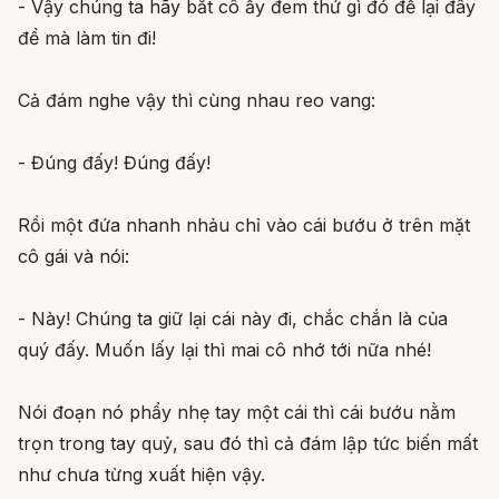
- Vậy chúng ta hãy bắt cô ấy đem thứ gì đó để lại đây
để mà làm tin đi!
Cả đám nghe vậy thì cùng nhau reo vang:
- Đúng đấy! Đúng đấy!
Rồi một đứa nhanh nhảu chỉ vào cái bướu ở trên mặt
cô gái và nói:
- Này! Chúng ta giữ lại cái này đi, chắc chắn là của
quý đấy. Muốn lấy lại thì mai cô nhớ tới nữa nhé!
Nói đoạn nó phẩy nhẹ tay một cái thì cái bướu nằm
trọn trong tay quỷ, sau đó thì cả đám lập tức biến mất
như chưa từng xuất hiện vậy.