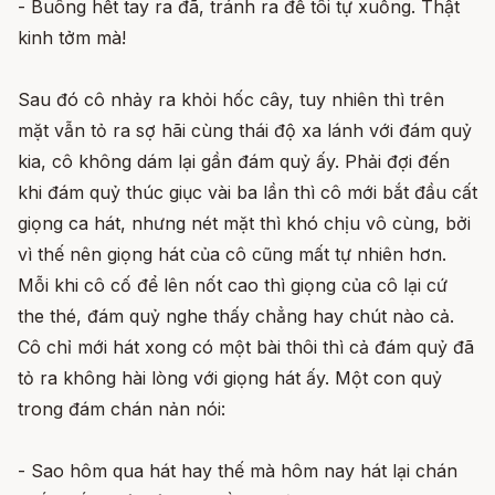
- Buông hết tay ra đã, tránh ra để tôi tự xuống. Thật
kinh tởm mà!
Sau đó cô nhảy ra khỏi hốc cây, tuy nhiên thì trên
mặt vẫn tỏ ra sợ hãi cùng thái độ xa lánh với đám quỷ
kia, cô không dám lại gần đám quỷ ấy. Phải đợi đến
khi đám quỷ thúc giục vài ba lần thì cô mới bắt đầu cất
giọng ca hát, nhưng nét mặt thì khó chịu vô cùng, bởi
vì thế nên giọng hát của cô cũng mất tự nhiên hơn.
Mỗi khi cô cố để lên nốt cao thì giọng của cô lại cứ
the thé, đám quỷ nghe thấy chẳng hay chút nào cả.
Cô chỉ mới hát xong có một bài thôi thì cả đám quỷ đã
tỏ ra không hài lòng với giọng hát ấy. Một con quỷ
trong đám chán nản nói:
- Sao hôm qua hát hay thế mà hôm nay hát lại chán