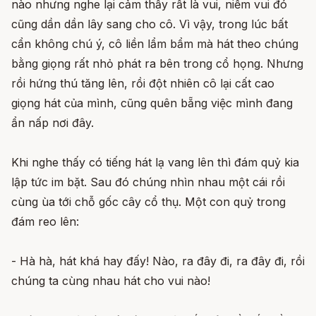
nào nhưng nghe lại cảm thấy rất là vui, niềm vui đó
cũng dần dần lây sang cho cô. Vì vậy, trong lúc bất
cẩn không chú ý, cô liền lẩm bẩm mà hát theo chúng
bằng giọng rất nhỏ phát ra bên trong cổ họng. Nhưng
rồi hứng thú tăng lên, rồi đột nhiên cô lại cất cao
giọng hát của mình, cũng quên bẵng việc mình đang
ẩn nấp nơi đây.
Khi nghe thấy có tiếng hát lạ vang lên thì đám quỷ kia
lập tức im bặt. Sau đó chúng nhìn nhau một cái rồi
cùng ùa tới chỗ gốc cây cổ thụ. Một con quỷ trong
đám reo lên:
- Hà hà, hát khá hay đấy! Nào, ra đây đi, ra đây đi, rồi
chúng ta cùng nhau hát cho vui nào!