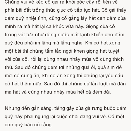
Chúng vui vẻ kéo cô gái ra khỏi gốc cây rồi tiến về
phía bãi đất trống thúc giục cô tiếp tục hát. Cô gái thấy
đám quỷ nhiệt tình, cũng cố gắng lấy hết can đảm của
mình ra mà hát lại ca khúc vừa nãy. Giọng của cô
trong vắt tựa như dòng nước mát lạnh khiến cho đám
quỷ đều phải im lặng mà lắng nghe. Khi cô hát xong
một bài thì chúng tấm tắc ngợi khen giọng hát tuyệt
vời của cô, rồi lại cùng nhau nhảy múa vô cùng thích
thú. Sau đó chúng đem tới những quả ổi, quả sim để
mời cô cùng ăn, khi cô ăn xong thì chúng lại yêu cầu
cô hát thêm nữa. Sau đó thì chúng cứ lần lượt mà đàn
mà hát và cùng nhau nhảy múa hết cả đêm dài.
Nhưng đến gần sáng, tiếng gáy của gà rừng buộc đám
quỷ này phải ngưng lại cuộc chơi đang vui vẻ. Có một
con quỷ bảo cô rằng: