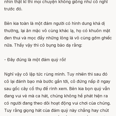
nhìn thật kĩ thì mọi chuyện không giống như cô nghĩ
trước đó.
Bên kia toàn là một đám người có hình dung khá dị
thường, lại ăn mặc vô cùng khác lạ, họ có khuôn mặt
đen thui và mọc đầy những lông lá vô cùng gớm ghiếc
nữa. Thấy vậy thì cô bụng bảo dạ rằng:
- Đây đúng là một đám quỷ rồi!
Nghĩ vậy cô lập tức rùng mình. Tuy nhiên thì sau đó
cô lại đánh bạo mà bước gần tới, cô đứng nấp ở ngay
sau gốc cây cổ thụ để rình xem. Bên kia bọn quỷ vẫn
đang vui vẻ mà ca hát, chúng không hề phát hiện ra
có người đang theo dõi hoạt động vui chơi của chúng.
Tuy rằng giọng hát của đám quỷ này chẳng hay chút