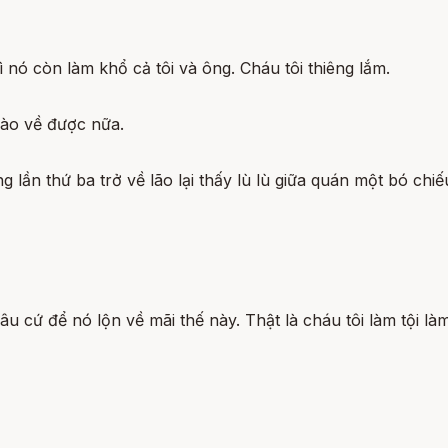
ì nó còn làm khổ cả tôi và ông. Cháu tôi thiêng lắm.
nào về được nữa.
ưng lần thứ ba trở về lão lại thấy lù lù giữa quán một bó ch
đâu cứ để nó lộn về mãi thế này. Thật là cháu tôi làm tội l