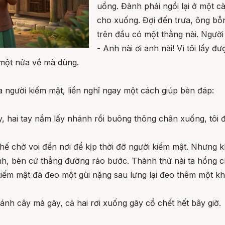
uổng. Đành phải ngồi lại ở một c
cho xuống. Đợi đến trưa, ông bỗn
trên đầu có một thằng nài. Người
- Anh nài ơi anh nài! Vì tôi lấy 
o một nửa về mà dùng.
a người kiếm mật, liền nghĩ ngay một cách giúp bèn đáp:
, hai tay nắm lấy nhánh rồi buông thõng chân xuống, tôi đứ
ế chờ voi đến nơi để kịp thời đỡ người kiếm mật. Nhưng kh
hanh, bèn cứ thẳng đường rảo bước. Thành thử nài ta hổng
 kiếm mật đã đeo một gùi nặng sau lưng lại đeo thêm một k
ánh cây mà gãy, cả hai rơi xuống gãy cổ chết hết bây giờ.