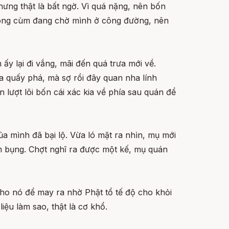
Nhưng thật là bất ngờ. Vì quá nặng, nên bốn
n gông cùm đang chờ mình ở công đường, nên
y lại đi vắng, mãi đến quá trưa mới về.
a quấy phá, mà sợ rồi đây quan nha lính
 lượt lôi bốn cái xác kia về phía sau quán để
a mình đã bại lộ. Vừa ló mặt ra nhìn, mụ mới
m bụng. Chợt nghĩ ra được một kế, mụ quán
 cho nó để may ra nhờ Phật tổ tế độ cho khỏi
iệu làm sao, thật là cơ khổ.