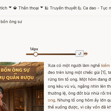
🞃
🞃
tích
🔱
Thần thoại
🕌
Truyền thuyết
🙋
Ca dao - Tục 
a bốn ông sư
14px
🖶
🌙
Xưa có một người làm nghề
kiếm
đeo trên lưng một chiếc gùi [1], 
rừng tìm tổ ong. Một hôm đang đ
ong kêu vù vù, ngẩng nhìn lên t
thường lệ, ông đốt bùi nhùi rồi t
ong
. Nhưng tổ ong hôm ấy lớn q
thể xuống được, vì cây vốn đã kh