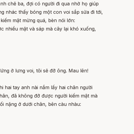
ành chẽ ba, đợi có người đi qua nhờ họ giúp
g nhác thấy bóng một con voi sắp sửa đi tới,
 kiếm mật mừng quá, bèn nói lớn:
được nhiều mật và sáp mà cây lại khó xuống,
ng ở lưng voi, tôi sẽ đỡ ông. Mau lên!
i hai tay anh nài nắm lấy hai chân người
 chân, đã không đỡ được người kiếm mật mà
hối nặng ở dưới chân, bên càu nhàu: