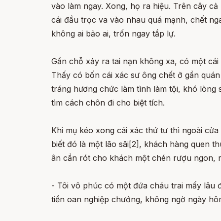
vào làm ngay. Xong, họ ra hiệu. Trên cây cả 
cái đầu trọc va vào nhau quá mạnh, chết nga
không ai bảo ai, trốn ngay tắp lự.
Gần chỗ xảy ra tai nạn không xa, có một cái
Thấy có bốn cái xác sư ông chết ở gần quán 
tráng hương chức làm tình làm tội, khó lòng 
tìm cách chôn đi cho biệt tích.
Khi mụ kéo xong cái xác thứ tư thì ngoài cử
biết đó là một lão sãi[2], khách hàng quen 
ân cần rót cho khách một chén rượu ngon, rồi
- Tôi vô phúc có một đứa cháu trai mấy lâu đ
tiền oan nghiệp chướng, không ngờ ngày hôm q