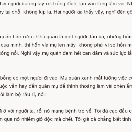
hai người buông tay rơi trúng đích, lăn vào lòng tấm vải. 
y tại chỗ, không kịp la. Hai người kia thấy vậy, nghĩ đế
 quán bán rượu. Chủ quán là một người đàn bà, nhưng hôm ấ
của mình, thì hồn vía mụ lên mây, không phải vì sợ hồn m
sống nổi. Nghĩ vậy mụ quán đem hết can đảm và sức lực lần
a bỗng có một người đi vào. Mụ quán xanh mắt tường việc củ
thuộc vẫn hay đến quán mụ để thỉnh thoảng làm vài chén ấ
 làm bộ rầu rĩ, nói:
i ở với người ta, rồi nó mang bệnh trở về. Tôi đã cạo đầu
ua nó nhiễm gió độc mà chết. Tôi già cả chẳng biết tính l