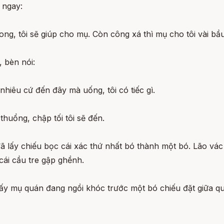
 ngay:
xong, tôi sẽ giúp cho mụ. Còn công xá thì mụ cho tôi vài bầ
, bèn nói:
nhiêu cứ đến đây mà uống, tôi có tiếc gì.
thuổng, chập tối tôi sẽ đến.
ã lấy chiếu bọc cái xác thứ nhất bó thành một bó. Lão vác
ái cầu tre gập ghềnh.
ấy mụ quán đang ngồi khóc trước một bó chiếu đặt giữa q