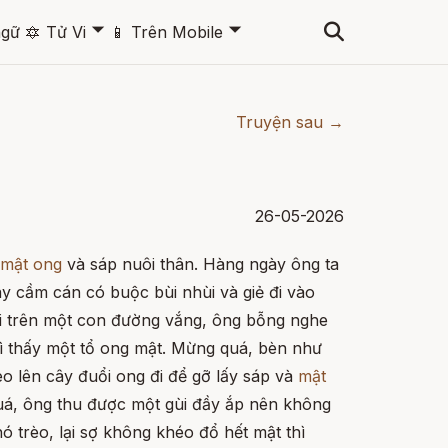
🞃
🞃
ngữ
🔯
Tử Vi
📱
Trên Mobile
Truyện sau →
26-05-2026
 mật ong
và sáp nuôi thân. Hàng ngày ông ta
tay cầm cán có buộc bùi nhùi và giẻ đi vào
i trên một con đường vắng, ông bỗng nghe
hì thấy một tổ ong mật. Mừng quá, bèn như
rèo lên cây đuổi ong đi để gỡ lấy sáp và
mật
uá, ông thu được một gùi đầy ắp nên không
ó trèo, lại sợ không khéo đổ hết mật thì