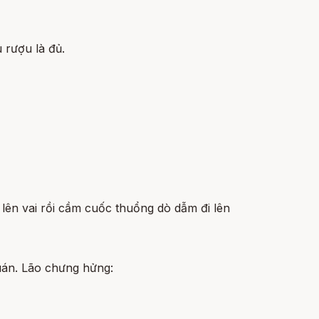
u rượu là đủ.
 lên vai rồi cầm cuốc thuổng dò dẫm đi lên
uán. Lão chưng hửng: