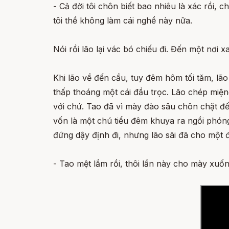
- Cả đời tôi chôn biết bao nhiêu là xác rồi, 
tôi thề không làm cái nghề này nữa.
Nói rồi lão lại vác bó chiếu đi. Đến một nơi 
Khi lão về đến cầu, tuy đêm hôm tối tăm, lã
thấp thoáng một cái đầu trọc. Lão chép miện
với chứ. Tao đã vì mày đào sâu chôn chặt đế
vốn là một chú tiểu đêm khuya ra ngồi phóng u
đứng dậy định đi, nhưng lão sãi đã cho một 
- Tao mệt lắm rồi, thôi lần này cho mày xuống