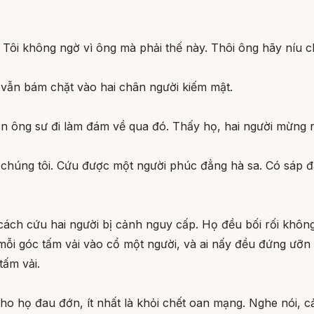
 Tôi không ngờ vì ông mà phải thế này. Thôi ông hãy níu 
ta vẫn bám chặt vào hai chân người kiếm mật.
n ông sư đi làm đám về qua đó. Thấy họ, hai người mừng r
 chúng tôi. Cứu được một người phúc đẳng hà sa. Có sáp đầ
cách cứu hai người bị cảnh nguy cấp. Họ đều bối rối không
 mỗi góc tấm vải vào cổ một người, và ai nấy đều đứng ưỡn
tấm vải.
o họ đau đớn, ít nhất là khỏi chết oan mạng. Nghe nói, cả 