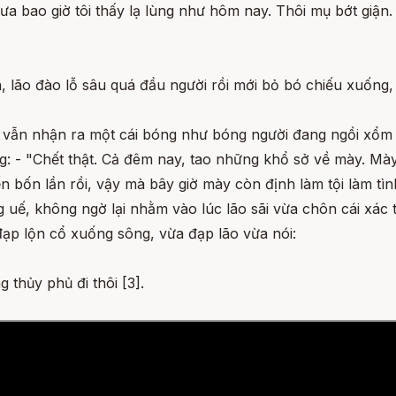
chưa bao giờ tôi thấy lạ lùng như hôm nay. Thôi mụ bớt giận
xa, lão đào lỗ sâu quá đầu người rồi mới bỏ bó chiếu xuống, 
o vẫn nhận ra một cái bóng như bóng người đang ngồi xổm ở
g: - "Chết thật. Cả đêm nay, tao những khổ sở về mày. Mà
n bốn lần rồi, vậy mà bây giờ mày còn định làm tội làm tìn
ế, không ngờ lại nhằm vào lúc lão sãi vừa chôn cái xác thứ
đạp lộn cổ xuống sông, vừa đạp lão vừa nói:
 thủy phủ đi thôi [3].