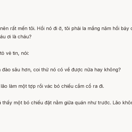
ên rất mến tôi. Hồi nó đi ở, tôi phải la mắng năm hồi bảy 
háu ơi là cháu?
ỏ vẻ tin, nói:
và đào sâu hơn, coi thử nó có về được nữa hay không?
lão làm một tợp rồi vác bó chiếu cắm cổ ra đi.
 đã thấy một bó chiếu đặt nằm giữa quán như trước. Lão khô