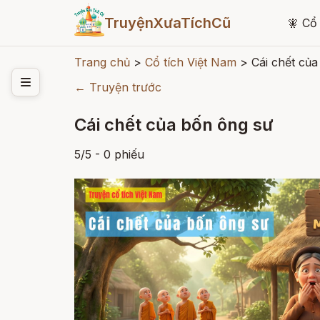
TruyệnXưaTíchCũ
🧚
Cổ 
Trang chủ
>
Cổ tích Việt Nam
>
Cái chết củ
← Truyện trước
Cái chết của bốn ông sư
5
/
5
- 0
phiếu