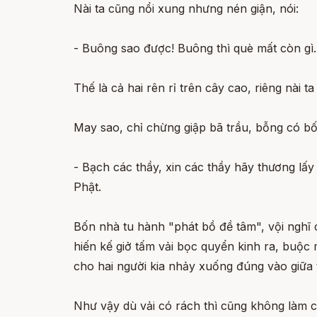
Nài ta cũng nổi xung nhưng nén giận, nói:
- Buông sao được! Buông thì què mất còn gì.
Thế là cả hai rên rỉ trên cây cao, riêng nài 
May sao, chỉ chừng giập bã trầu, bỗng có bố
- Bạch các thầy, xin các thầy hãy thương lấy
Phật.
Bốn nhà tu hành "phát bồ đề tâm", vội nghĩ 
hiến kế giở tấm vải bọc quyển kinh ra, buộc
cho hai người kia nhảy xuống đúng vào giữa 
Như vậy dù vải có rách thì cũng không làm ch