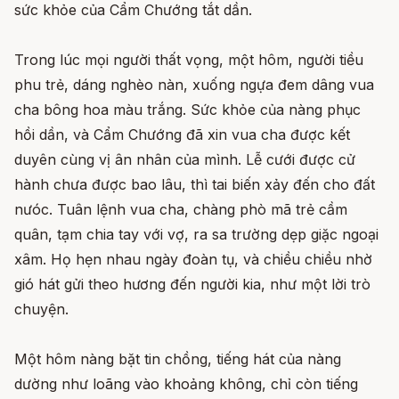
sức khỏe của Cẩm Chướng tắt dần.
Trong lúc mọi người thất vọng, một hôm, người tiều
phu trẻ, dáng nghèo nàn, xuống ngựa đem dâng vua
cha bông hoa màu trắng. Sức khỏe của nàng phục
hồi dần, và Cẩm Chướng đã xin vua cha được kết
duyên cùng vị ân nhân của mình. Lễ cưới được cử
hành chưa được bao lâu, thì tai biến xảy đến cho đất
nưóc. Tuân lệnh vua cha, chàng phò mã trẻ cầm
quân, tạm chia tay với vợ, ra sa trường dẹp giặc ngoại
xâm. Họ hẹn nhau ngày đoàn tụ, và chiều chiều nhờ
gió hát gửi theo hương đến người kia, như một lời trò
chuyện.
Một hôm nàng bặt tin chồng, tiếng hát của nàng
dường như loãng vào khoảng không, chỉ còn tiếng