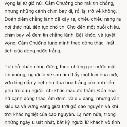
vọng lại từ gió núi. Cẩm Chướng chờ mãi tin chồng,
nhưng những cánh chim bay đi, rồi lại trở về không.
Đoán điềm chẳng lành đã xảy ra, chiều chiều nàng ra
nơi thác núi, tiếp tục chờ tin. Cho đến một buổi chiều,
chim bay về đem tin chẳng lành. Bật khóc, và tuyệt
vọng, Cẩm Chướng tung mình theo dòng thác, mất
tích giữa dòng nước trắng.
Từ chỗ chân nàng đứng, theo những giọt nước mắt
rơi xuống, người ta về sau tìm thấy một loài hoa mới,
với dáng dấp y hệt như đóa hoa trắng của anh tiều
phu trẻ cứu người, chỉ khác màu đỏ thắm. Đóa hoa
nở cạnh dòng thác, êm đềm, và dịu dàng, nhưng vẫn
kiêu sa và vững vàng giữa trời gió cao nguyên và khí
trời khắc nghiệt của cao nguyên. Lạ hơn nữa, trong
những ngày u uất nhất, bất kỳ người lữ khách vô tình