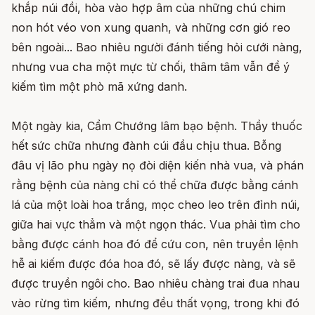
khắp núi đồi, hòa vào hợp âm của những chú chim
non hót véo von xung quanh, và những cơn gió reo
bên ngoài... Bao nhiêu người đánh tiếng hỏi cưới nàng,
nhưng vua cha một mực từ chối, thâm tâm vẫn để ý
kiếm tìm một phò mã xứng danh.
Một ngày kia, Cẩm Chướng lâm bạo bệnh. Thầy thuốc
hết sức chữa nhưng đành cúi đầu chịu thua. Bỗng
đâu vị lão phu ngày nọ đòi diện kiến nhà vua, và phán
rằng bệnh của nàng chỉ có thể chữa được bằng cánh
lá của một loài hoa trắng, mọc cheo leo trên đỉnh núi,
giữa hai vực thẳm và một ngọn thác. Vua phải tìm cho
bằng được cánh hoa đó để cứu con, nên truyền lệnh
hễ ai kiếm được đóa hoa đó, sẽ lấy được nàng, và sẽ
được truyền ngôi cho. Bao nhiêu chàng trai đua nhau
vào rừng tìm kiếm, nhưng đều thất vọng, trong khi đó