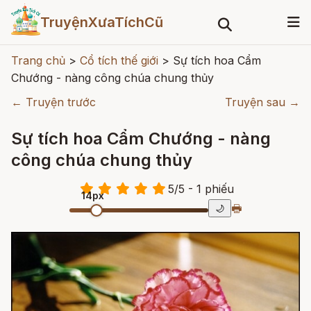
TruyệnXưaTíchCũ
Trang chủ
>
Cổ tích thế giới
>
Sự tích hoa Cẩm
Chướng - nàng công chúa chung thủy
← Truyện trước
Truyện sau →
Sự tích hoa Cẩm Chướng - nàng
công chúa chung thủy
5
/
5
- 1
phiếu
14px
🖶
🌙