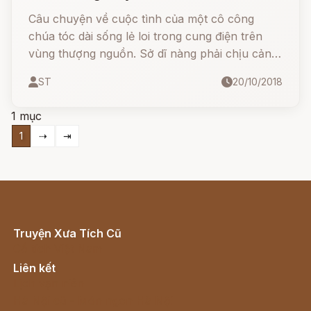
Câu chuyện về cuộc tình của một cô công
chúa tóc dài sống lẻ loi trong cung điện trên
vùng thượng nguồn. Sở dĩ nàng phải chịu cảnh
sống lẻ loi giữa vùng hẻo lánh này vì lời tiên
ST
20/10/2018
đoán của một ông lão với vua cha khi nàng vừa
chào đời, rằng nàng sẽ phải chịu nhiều bất
1 mục
hạnh.
1
⇢
⇥
Truyện Xưa Tích Cũ
Cổ tích Việt Nam
Liên kết
Lịch vạn niên
Hà Nội cũ - Món ngon Hà Nội