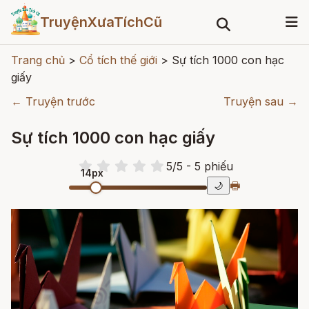
TruyệnXưaTíchCũ
Trang chủ
>
Cổ tích thế giới
>
Sự tích 1000 con hạc
giấy
← Truyện trước
Truyện sau →
Sự tích 1000 con hạc giấy
5
/
5
- 5
phiếu
14px
🖶
🌙