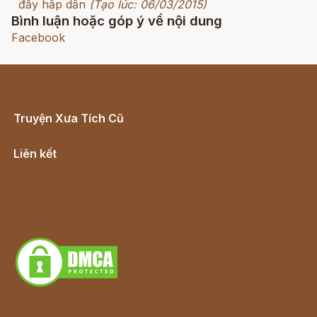
đầy hấp dẫn
(Tạo lúc: 06/03/2015)
Bình luận hoặc góp ý về nội dung
Facebook
Truyện Xưa Tích Cũ
Cổ tích Việt Nam
Liên kết
Lịch vạn niên
Hà Nội cũ - Món ngon Hà Nội
Truyện kiếm hiệp - Ngôn tình
Download - Tải Miễn Phí