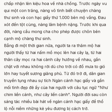
chấp nhận lên kiệu hoa về nhà chồng. Trước ngày vu
qui một con trăng, nàng vô tình biết chuyện chàng
thư sinh và con hạc giấy thứ 1.000 bên mộ vắng. Đau
xót đến tột cùng, nàng lâm bệnh nặng. Trước khi qua
đời, nàng cầu mong cha cho phép được chôn bên
cạnh mộ chàng thư sinh.
Bẵng đi một thời gian nữa, người ta ra thăm mộ hai
người thấy từ hai nấm mồ mọc lên hai cây lạ, từ hai
thân cây mọc ra hai cành cây hướng về nhau, gắn
chặt với nhau không rời dù cho trời có đổ mưa to gió
lớn hay tuyết sương giăng phủ. Từ đó trở đi, dân gian
truyền tụng nhau sự tích Ngàn cánh hạc giấy và gắn
mối tình đẹp đẽ ấy của hai người với câu tục ngữ "Như
chim liền cánh, như cây liền cành". Người đời sau còn
sáng tác nhiều bài hát về ngàn cánh hạc giấy để thổ
lộ nỗi niềm những kẻ yêu đương bị cách trở.