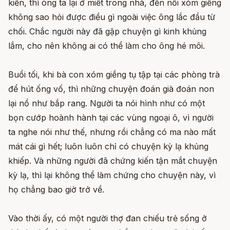
kiến, thì ông ta lại ở miết trong nhà, đến nỗi xóm giềng
không sao hỏi được điều gì ngoài việc ông lắc đầu từ
chối. Chắc người này đã gặp chuyện gì kinh khủng
lắm, cho nên không ai có thể làm cho ông hé môi.
Buổi tối, khi bà con xóm giềng tụ tập tại các phòng trà
để hút ống vố, thì những chuyện đoán già đoán non
lại nổ như bắp rang. Người ta nói hình như có một
bọn cướp hoành hành tại các vùng ngoại ô, vì người
ta nghe nói như thế, nhưng rồi chẳng có ma nào mất
mát cái gì hết; luôn luôn chỉ có chuyện kỳ lạ khủng
khiếp. Và những người đã chứng kiến tận mắt chuyện
kỳ lạ, thì lại không thể làm chứng cho chuyện này, vì
họ chẳng bao giờ trở về.
Vào thời ấy, có một người thợ đan chiếu trẻ sống ở