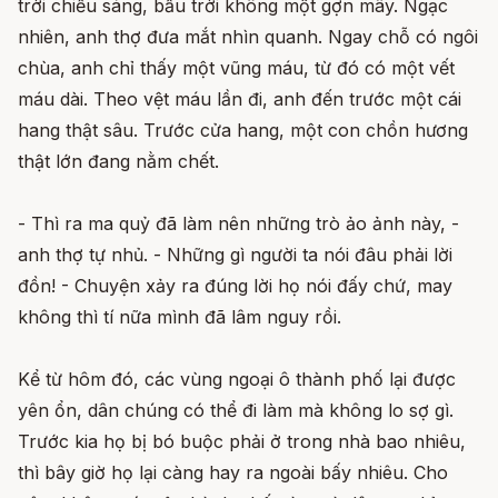
trời chiếu sáng, bầu trời không một gợn mây. Ngạc
nhiên, anh thợ đưa mắt nhìn quanh. Ngay chỗ có ngôi
chùa, anh chỉ thấy một vũng máu, từ đó có một vết
máu dài. Theo vệt máu lần đi, anh đến trước một cái
hang thật sâu. Trước cửa hang, một con chồn hương
thật lớn đang nằm chết.
- Thì ra ma quỷ đã làm nên những trò ảo ảnh này, -
anh thợ tự nhủ. - Những gì người ta nói đâu phải lời
đồn! - Chuyện xảy ra đúng lời họ nói đấy chứ, may
không thì tí nữa mình đã lâm nguy rồi.
Kể từ hôm đó, các vùng ngoại ô thành phố lại được
yên ổn, dân chúng có thể đi làm mà không lo sợ gì.
Trước kia họ bị bó buộc phải ở trong nhà bao nhiêu,
thì bây giờ họ lại càng hay ra ngoài bấy nhiêu. Cho