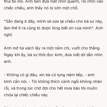
thui tối mò. Anh bèn đưa mắt nhìn quanh, rồi nhìn vào
chiếc chiếu, anh thấy nó bị sờn một chỗ.
"Sẵn đang ở đây, mình sẽ sửa lại chiếu cho bà sư này,
làm thế ít ra cũng tỏ được lòng biết ơn của mình". Anh
nghĩ.
Anh mở túi xách lấy ra một nắm chỉ, vuốt cho thẳng.
Ngay khi ấy, bà sư thôi đọc kinh, đưa mắt dữ dằn nhìn
anh.
- Không có gì đâu, xin bà cứ tụng niệm tiếp, - anh
kính cẩn nói. - Tôi không thích cảnh ngồi không nhàn
rỗi, và trong lúc chờ đợi cho hết mưa bão tôi muốn
chữa lại chiếc chiếu này.