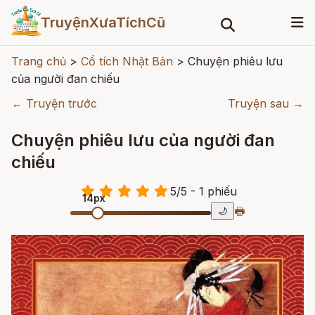
TruyệnXưaTíchCũ
Trang chủ
>
Cổ tích Nhật Bản
>
Chuyện phiêu lưu
của người đan chiếu
← Truyện trước
Truyện sau →
Chuyện phiêu lưu của người đan
chiếu
5
/
5
- 1
phiếu
14px
🖶
🌙