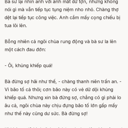
Bà sư lại nhìn anh với ánh mắt dữ tợn, nhưng không
nói gì mà vẫn tiếp tục tụng niệm nho nhỏ. Chàng thợ
dệt lại tiếp tục công việc. Anh cầm mấy cọng chiếu bị
tua lôi lên.
Bỗng nhiên cả ngôi chùa rung động và bà sư la lên
một cách đau đớn:
- Ôi, khủng khiếp quá!
Bà đừng sợ hãi như thế, - chàng thanh niên trấn an. -
Vì bão tố cả thôi; cơn bão này có vẻ dữ dội khủng
khiếp quá. Nhưng xin bà đừng sợ, chẳng có gì phải lo
âu cả, ngôi chùa này chịu đựng bão tố lớn gấp mấy
như thế này cũng dư sức. Bà đừng sợ!