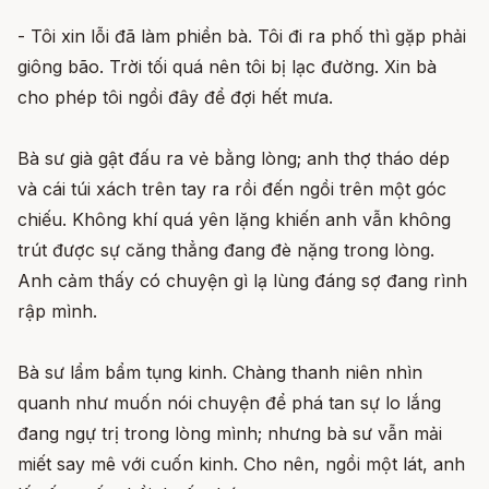
- Tôi xin lỗi đã làm phiền bà. Tôi đi ra phố thì gặp phải
giông bão. Trời tối quá nên tôi bị lạc đường. Xin bà
cho phép tôi ngồi đây để đợi hết mưa.
Bà sư già gật đấu ra vẻ bằng lòng; anh thợ tháo dép
và cái túi xách trên tay ra rồi đến ngồi trên một góc
chiếu. Không khí quá yên lặng khiến anh vẫn không
trút được sự căng thẳng đang đè nặng trong lòng.
Anh cảm thấy có chuyện gì lạ lùng đáng sợ đang rình
rập mình.
Bà sư lẩm bẩm tụng kinh. Chàng thanh niên nhìn
quanh như muốn nói chuyện để phá tan sự lo lắng
đang ngự trị trong lòng mình; nhưng bà sư vẫn mải
miết say mê với cuốn kinh. Cho nên, ngồi một lát, anh