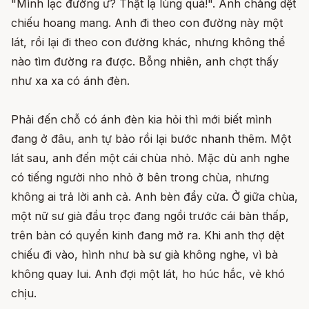
"Mình lạc đường ư? Thật lạ lùng quá!". Anh chàng dệt
chiếu hoang mang. Anh đi theo con đường này một
lát, rồi lại đi theo con đường khác, nhưng không thể
nào tìm đường ra được. Bỗng nhiên, anh chợt thấy
như xa xa có ánh đèn.
Phải đến chỗ có ánh đèn kia hỏi thì mới biết mình
đang ở đâu, anh tự bảo rồi lại bước nhanh thêm. Một
lát sau, anh đến một cái chùa nhỏ. Mặc dù anh nghe
có tiếng người nho nhỏ ở bên trong chùa, nhưng
không ai trả lời anh cả. Anh bèn đẩy cửa. Ở giữa chùa,
một nữ sư già đầu trọc đang ngồi trước cái bàn thấp,
trên bàn có quyển kinh đang mở ra. Khi anh thợ dệt
chiếu đi vào, hình như bà sư già không nghe, vì bà
không quay lui. Anh đợi một lát, ho húc hắc, vẻ khó
chịu.