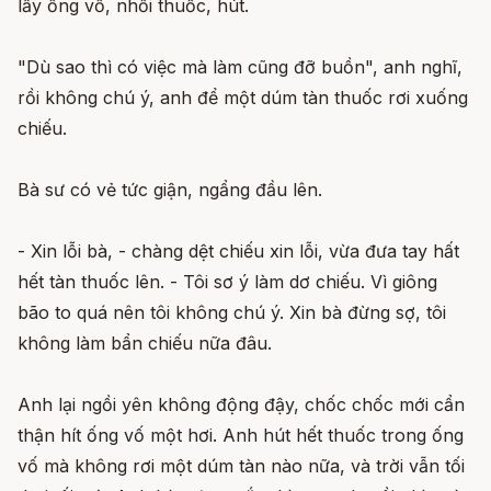
lấy ống vố, nhồi thuốc, hút.
"Dù sao thì có việc mà làm cũng đỡ buồn", anh nghĩ,
rồi không chú ý, anh để một dúm tàn thuốc rơi xuống
chiếu.
Bà sư có vẻ tức giận, ngẩng đầu lên.
- Xin lỗi bà, - chàng dệt chiếu xin lỗi, vừa đưa tay hất
hết tàn thuốc lên. - Tôi sơ ý làm dơ chiếu. Vì giông
bão to quá nên tôi không chú ý. Xin bà đừng sợ, tôi
không làm bẩn chiếu nữa đâu.
Anh lại ngồi yên không động đậy, chốc chốc mới cẩn
thận hít ống vố một hơi. Anh hút hết thuốc trong ống
vố mà không rơi một dúm tàn nào nữa, và trời vẫn tối