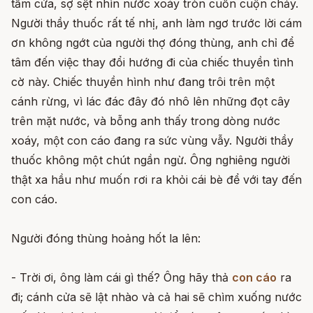
tấm cửa, sợ sệt nhìn nước xoáy tròn cuồn cuộn chảy.
Người thầy thuốc rất tế nhị, anh làm ngơ trước lời cám
ơn không ngớt của người thợ đóng thùng, anh chỉ để
tâm đến việc thay đổi hướng đi của chiếc thuyền tình
cờ này. Chiếc thuyền hình như đang trôi trên một
cánh rừng, vì lác đác đây đó nhô lên những đọt cây
trên mặt nước, và bỗng anh thấy trong dòng nước
xoáy, một con cáo đang ra sức vùng vẫy. Người thầy
thuốc không một chút ngần ngừ. Ông nghiêng người
thật xa hầu như muốn rơi ra khỏi cái bè để với tay đến
con cáo.
Người đóng thùng hoảng hốt la lên:
- Trời ơi, ông làm cái gì thế? Ông hãy thả
con cáo
ra
đi; cánh cửa sẽ lật nhào và cả hai sẽ chìm xuống nước