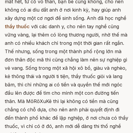
mất hết, tứ cố vô thân, bạn bè cũng không, cho nên
không có ai dìu dắt anh ở nơi kinh kỳ, hay giúp anh
xây dựng một cơ ngơi để sinh sống. Anh đã học nghề
thầy thuốc
với các danh y, cho nên tay nghề cũng
vững vàng, lại thêm có lòng thương người, nhờ thế mà
anh có nhiều khách chỉ trong một thời gian rất ngắn.
Thế nhưng, sống trong một thành phố rộng lớn mà
đơn thân độc mã thì cũng chẳng làm nên sự nghiệp gì
vẻ vang. Sống trong một xã hội xô bồ, giàu và nghèo,
kẻ thông thái và người ti tiện, thầy thuốc giỏi và lang
băm, thì chỉ những ai có tiền và quyền thế mới ngóc
đầu lên được để tìm cho mình một con đường tiến
thân. Mà MôRôXuKê thì lại không có tiền mà cũng
chẳng có chỗ dựa, cho nên anh phải quyết định đi
đến thành phố khác để lập nghiệp, ở nơi chưa có thầy
thuốc, vì chỉ có ở đó, anh mới dễ dàng thi thố nghề