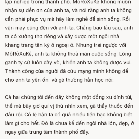
lập nghiệp trong thành phố. MôRôXuKê không muốn
nhận sự đền ơn của anh ta, và nói rằng anh ta không
cần phải phục vụ mà hãy làm nghề để sinh sống. Rồi
vận may cũng đến với anh ta. Chẳng bao lâu sau, anh
ta có xưởng thợ riêng và xây được một ngôi nhà
khang trang tân kỳ ở ngoại ô. Nhưng trái ngược với
MôRôXuKê, anh ta không thoả mãn cuộc sống. Lòng
ganh tỵ cứ luôn dày vò, khiến anh ta không được vui.
Thành công của người đã cứu mạng mình không để
cho anh ta yên ổn, và gã thường hằn học nói:
Cả hai chúng tôi đến đây không một đồng xu dính túi,
thế mà bây giờ quí vị thử nhìn xem, gã thầy thuốc đến
đâu rồi. Có lẽ hắn ta có quá nhiều tiền bạc không biết
làm gì cho hết. Đó là chưa kể đến ngôi nhà lớn, đẹp, ở
ngay giữa trung tâm thành phố đấy.