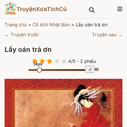
TruyệnXưaTíchCũ
Trang chủ
>
Cổ tích Nhật Bản
>
Lấy oán trả ơn
← Truyện trước
Truyện sau →
Lấy oán trả ơn
4
/
5
- 2
phiếu
14px
🖶
🌙