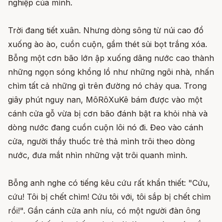
nghiệp của mình.
Trời đang tiết xuân. Nhưng dòng sông từ núi cao đổ
xuống ào ào, cuồn cuộn, gầm thét sủi bọt trắng xóa.
Bỗng một cơn bão lớn ập xuống dâng nước cao thành
những ngọn sóng khổng lồ như những ngôi nhà, nhấn
chìm tất cả những gì trên đường nó chảy qua. Trong
giây phút nguy nan, MôRôXuKê bám được vào một
cánh cửa gỗ vừa bị cơn bão đánh bật ra khỏi nhà và
dòng nước đang cuồn cuộn lôi nó đi. Đeo vào cánh
cửa, người thầy thuốc trẻ thả mình trôi theo dòng
nước, đưa mắt nhìn những vật trôi quanh mình.
Bỗng anh nghe có tiếng kêu cứu rất khẩn thiết: "Cứu,
cứu! Tôi bị chết chìm! Cứu tôi với, tôi sắp bị chết chìm
rồi!". Gần cánh cửa anh níu, có một người đàn ông