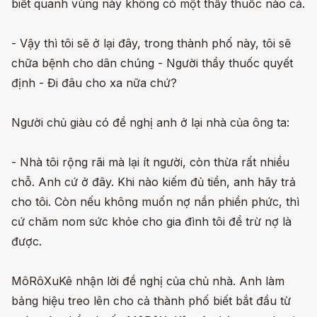
biết quanh vùng này không có một thầy thuốc nào cả.
- Vậy thì tôi sẽ ở lại đây, trong thành phố này, tôi sẽ
chữa bệnh cho dân chúng - Người thầy thuốc quyết
định - Đi đâu cho xa nữa chứ?
Người chủ giàu có đề nghị anh ở lại nhà của ông ta:
- Nhà tôi rộng rãi mà lại ít người, còn thừa rất nhiều
chỗ. Anh cứ ở đây. Khi nào kiếm đủ tiền, anh hãy trả
cho tôi. Còn nếu không muốn nợ nần phiền phức, thì
cứ chăm nom sức khỏe cho gia đình tôi để trừ nợ là
được.
MôRôXuKê nhận lời đề nghị của chủ nhà. Anh làm
bảng hiệu treo lên cho cả thành phố biết bắt đầu từ