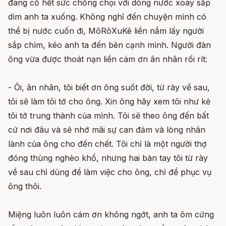
đang cố hết sức chống chọi với dòng nước xoáy sắp
dìm anh ta xuống. Không nghĩ đến chuyện mình có
thể bị nước cuốn đi, MôRôXuKê liền nắm lấy người
sắp chìm, kéo anh ta đến bên cạnh mình. Người đàn
ông vừa được thoát nạn liền cám ơn ân nhân rối rít:
- Ôi, ân nhân, tôi biết ơn ông suốt đời, từ rày về sau,
tôi sẽ làm tôi tớ cho ông. Xin ông hãy xem tôi như kẻ
tôi tớ trung thành của mình. Tôi sẽ theo ông đến bất
cứ nơi đâu và sẽ nhớ mãi sự can đảm và lòng nhân
lành của ông cho đến chết. Tôi chỉ là một người thợ
đóng thùng nghèo khổ, nhưng hai bàn tay tôi từ rày
về sau chỉ dùng để làm việc cho ông, chỉ để phục vụ
ông thôi.
Miệng luôn luôn cám ơn không ngớt, anh ta ôm cứng