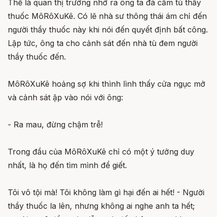
Thế là quan thị trưởng nhớ ra ông ta đã cầm tù thầy
thuốc MôRôXuKê. Có lẽ nhà sư thông thái ám chỉ đến
người thầy thuốc này khi nói đến quyết định bất công.
Lập tức, ông ta cho cảnh sát đến nhà tù đem người
thầy thuốc đến.
MôRôXuKê hoảng sợ khi thình lình thấy cửa ngục mở
và cảnh sát ập vào nói với ông:
- Ra mau, đừng chậm trễ!
Trong đầu của MôRôXuKê chỉ có một ý tưởng duy
nhất, là họ đến tìm mình để giết.
Tôi vô tội mà! Tôi không làm gì hại đến ai hết! - Người
thầy thuốc la lên, nhưng không ai nghe anh ta hết;