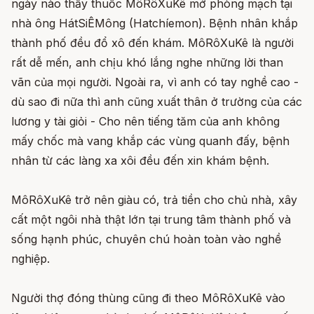
ngày nào thầy thuốc MôRôXuKê mở phòng mạch tại
nhà ông HátSiÊMông (Hatchíemon). Bệnh nhân khắp
thành phố đều đổ xô đến khám. MôRôXuKê là người
rất dễ mến, anh chịu khó lắng nghe những lời than
vãn của mọi người. Ngoài ra, vì anh có tay nghề cao -
dù sao đi nữa thì anh cũng xuất thân ở trường của các
lương y tài giỏi - Cho nên tiếng tăm của anh không
mấy chốc mà vang khắp các vùng quanh đấy, bệnh
nhân từ các làng xa xôi đều đến xin khám bệnh.
MôRôXuKê trở nên giàu có, trả tiền cho chủ nhà, xây
cất một ngôi nhà thật lớn tại trung tâm thành phố và
sống hạnh phúc, chuyên chú hoàn toàn vào nghề
nghiệp.
Người thợ đóng thùng cũng đi theo MôRôXuKê vào