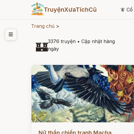
TruyệnXưaTíchCũ
🧚
Cổ 
Trang chủ
>
3376 truyện
•
Cập nhật hàng
🏰
ngày
Đọc ngay
Nữ thần chiến tranh Macha