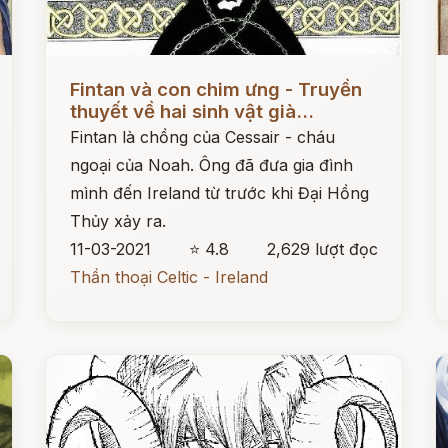
Đọc ngay
Đ
Fintan và con chim ưng - Truyền
thuyết về hai sinh vật già...
Fintan là chồng của Cessair - cháu
ngoại của Noah. Ông đã đưa gia đình
mình đến Ireland từ trước khi Đại Hồng
Thủy xảy ra.
11-03-2021
⭐ 4.8
2,629 lượt đọc
Thần thoại Celtic - Ireland