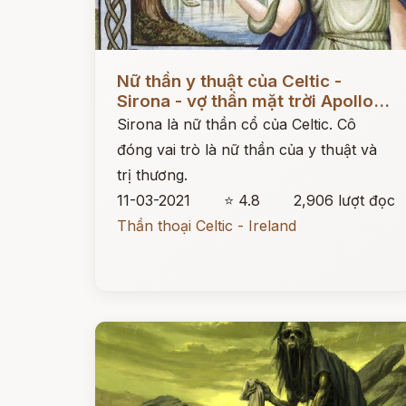
Đọc ngay
Nữ thần y thuật của Celtic -
Sirona - vợ thần mặt trời Apollo...
Sirona là nữ thần cổ của Celtic. Cô
đóng vai trò là nữ thần của y thuật và
trị thương.
11-03-2021
⭐ 4.8
2,906 lượt đọc
Thần thoại Celtic - Ireland