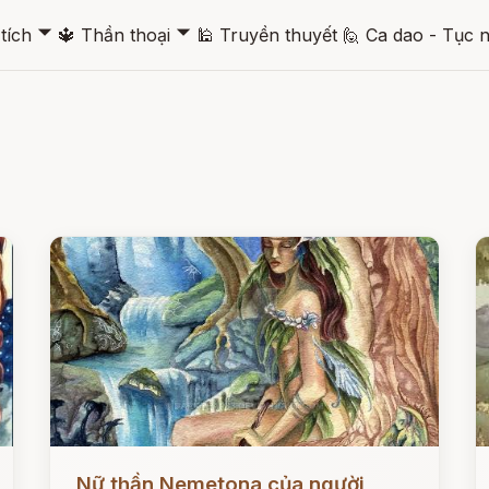
🞃
🞃
tích
🔱
Thần thoại
🕌
Truyền thuyết
🙋
Ca dao - Tục 
Đọc ngay
Đ
Nữ thần Nemetona của người