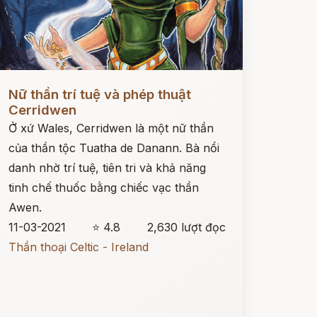
ọc ngay
Nữ thần trí tuệ và phép thuật
Cerridwen
Ở xứ Wales, Cerridwen là một nữ thần
của thần tộc Tuatha de Danann. Bà nổi
danh nhờ trí tuệ, tiên tri và khả năng
tinh chế thuốc bằng chiếc vạc thần
Awen.
11-03-2021
⭐ 4.8
2,630 lượt đọc
Thần thoại Celtic - Ireland