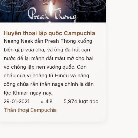
ọc ngay
Huyền thoại lập quốc Campuchia
Neang Neak dẫn Preah Thong xuống
biển gặp vua cha, và ông đã hút cạn
nước để lại mảnh đất màu mỡ cho hai
vợ chồng lập nên vương quốc. Con
cháu của vị hoàng tử Hindu và nàng
công chúa rắn thần naga chính là dân
tộc Khmer ngày nay.
29-01-2021
⭐ 4.8
5,974 lượt đọc
Thần thoại Campuchia