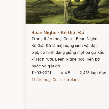
Đọc ngay
Bean Nighe - Kẻ Giặt Đồ
Trong thần thoại Celtic, Bean Nighe -
Kẻ Giặt Đồ là một dạng sinh vật đặc
biệt, có hình dáng giống một bà già xấu
xí rách rưới. Bean Nighe ngồi bên bờ
nước và giặt đồ.
11-03-2021
⭐ 4.8
2,415 lượt đọc
Thần thoại Celtic - Ireland