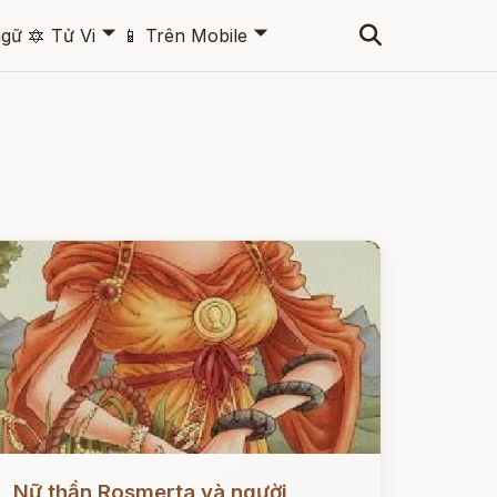
🞃
🞃
ngữ
🔯
Tử Vi
📱
Trên Mobile
ọc ngay
Nữ thần Rosmerta và người