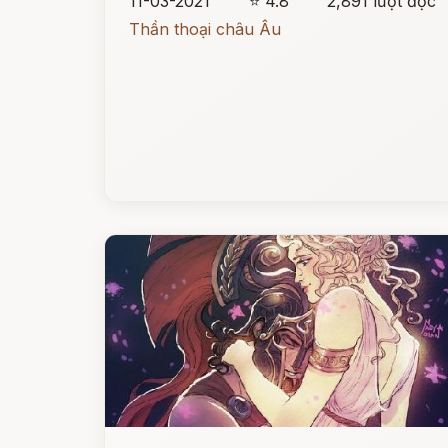
11-03-2021
⭐ 4.8
2,891 lượt đọc
Thần thoại châu Âu
Đọc ngay