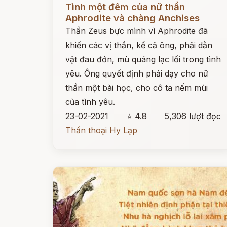
Tình một đêm của nữ thần
Aphrodite và chàng Anchises
Thần Zeus bực mình vì Aphrodite đã
khiến các vị thần, kể cả ông, phải dằn
vặt đau đớn, mù quáng lạc lối trong tình
yêu. Ông quyết định phải dạy cho nữ
thần một bài học, cho cô ta nếm mùi
của tình yêu.
23-02-2021
⭐ 4.8
5,306 lượt đọc
Thần thoại Hy Lạp