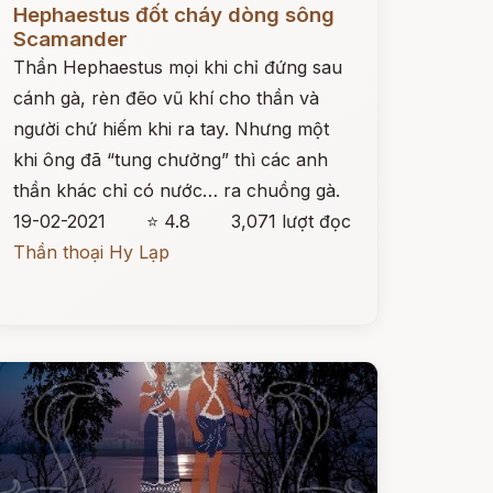
Hephaestus đốt cháy dòng sông
Scamander
Thần Hephaestus mọi khi chỉ đứng sau
cánh gà, rèn đẽo vũ khí cho thần và
người chứ hiếm khi ra tay. Nhưng một
khi ông đã “tung chưởng” thì các anh
thần khác chỉ có nước… ra chuồng gà.
19-02-2021
⭐ 4.8
3,071 lượt đọc
Thần thoại Hy Lạp