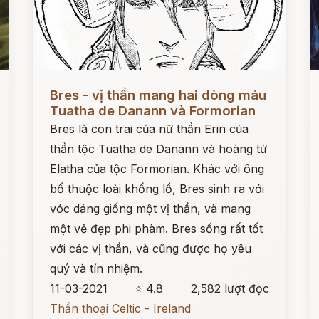
Đọc ngay
Đ
Bres - vị thần mang hai dòng máu
Tuatha de Danann và Formorian
Bres là con trai của nữ thần Erin của
thần tộc Tuatha de Danann và hoàng tử
Elatha của tộc Formorian. Khác với ông
bố thuộc loài khổng lồ, Bres sinh ra với
vóc dáng giống một vị thần, và mang
một vẻ đẹp phi phàm. Bres sống rất tốt
với các vị thần, và cũng được họ yêu
quý và tín nhiệm.
11-03-2021
⭐ 4.8
2,582 lượt đọc
Thần thoại Celtic - Ireland