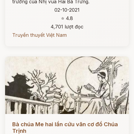
trướng của Nhị vua Hai Bà Trưng.
02-10-2021
⭐ 4.8
4,701 lượt đọc
Truyền thuyết Việt Nam
Đọc ngay
Bà chúa Me hai lần cứu vãn cơ đồ Chúa
Trịnh