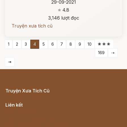
29-09-2021
⭐ 4.8
3,146 lượt đọc
Truyện xưa tích cũ
❀ ❀ ❀
1
2
3
4
5
6
7
8
9
10
169
⇢
⇥
Truyện Xưa Tích Cũ
Cổ tích Việt Nam
Liên kết
Lịch vạn niên
Hà Nội cũ - Món ngon Hà Nội
Truyện kiếm hiệp - Ngôn tình