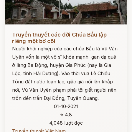
Đọc ngay
Truyền thuyết các đời Chúa Bầu lập
riêng một bờ cõi
Người khởi nghiệp của các chúa Bầu là Vũ Văn
Uyên vốn là một võ sĩ khỏe mạnh, gan dạ quê
ở làng Ba Động, huyện Gia Phúc (nay là Gia
Lộc, tỉnh Hải Dương). Vào thời vua Lê Chiều
Tông đất nước loạn lạc, giặc giã nổi lên khắp
nơi, Vũ Văn Uyên phạm phải tội giết người nên
trốn đến trấn Đại Đồng, Tuyên Quang.
01-10-2021
⭐ 4.8
4,048 lượt đọc
Truyền thuyết Việt Nam