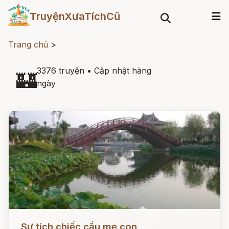
TruyệnXưaTíchCũ
Trang chủ
>
3376 truyện
•
Cập nhật hàng
🏰
ngày
Đọc ngay
Sự tích chiếc cầu mẹ con