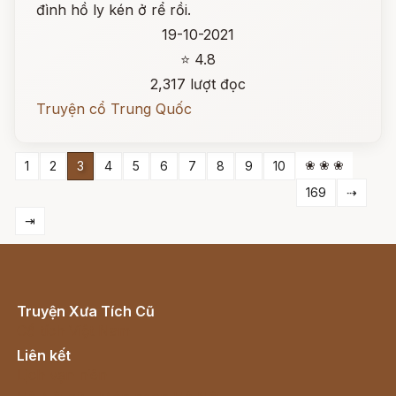
đình hồ ly kén ở rể rồi.
19-10-2021
⭐ 4.8
2,317 lượt đọc
Truyện cổ Trung Quốc
❀ ❀ ❀
1
2
3
4
5
6
7
8
9
10
169
⇢
⇥
Truyện Xưa Tích Cũ
Cổ tích Việt Nam
Liên kết
Lịch vạn niên