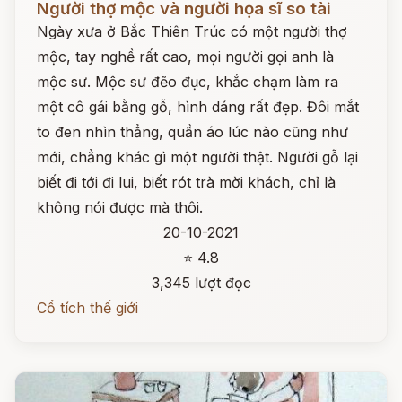
Người thợ mộc và người họa sĩ so tài
Ngày xưa ở Bắc Thiên Trúc có một người thợ
mộc, tay nghề rất cao, mọi người gọi anh là
mộc sư. Mộc sư đẽo đục, khắc chạm làm ra
một cô gái bằng gỗ, hình dáng rất đẹp. Đôi mắt
to đen nhìn thẳng, quần áo lúc nào cũng như
mới, chẳng khác gì một người thật. Người gỗ lại
biết đi tới đi lui, biết rót trà mời khách, chỉ là
không nói được mà thôi.
20-10-2021
⭐ 4.8
3,345 lượt đọc
Cổ tích thế giới