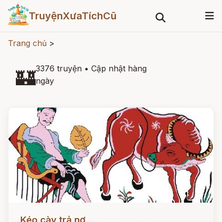
TruyệnXưaTíchCũ
Trang chủ
>
3376 truyện
•
Cập nhật hàng
🏰
ngày
Đọc ngay
Kéo cày trả nợ