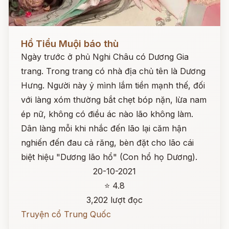
Đọc ngay
Hồ Tiểu Muội báo thù
Ngày trước ở phủ Nghi Châu có Dương Gia
trang. Trong trang có nhà địa chủ tên là Dương
Hưng. Người này ỷ mình lắm tiền mạnh thế, đối
với làng xóm thường bắt chẹt bóp nặn, lừa nam
ép nữ, không có điều ác nào lão không làm.
Dân làng mỗi khi nhắc đến lão lại căm hận
nghiến đến đau cả răng, bèn đặt cho lão cái
biệt hiệu "Dương lão hổ" (Con hổ họ Dương).
20-10-2021
⭐ 4.8
3,202 lượt đọc
Truyện cổ Trung Quốc