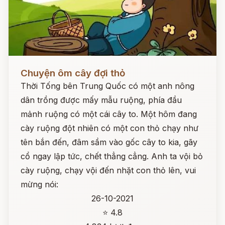
Đọc ngay
Chuyện ôm cây đợi thỏ
Thời Tống bên Trung Quốc có một anh nông
dân trồng được mấy mẫu ruộng, phía đầu
mảnh ruộng có một cái cây to. Một hôm đang
cày ruộng đột nhiên có một con thỏ chạy như
tên bắn đến, đâm sầm vào gốc cây to kia, gãy
cổ ngay lập tức, chết thẳng cẳng. Anh ta vội bỏ
cày ruộng, chạy vội đến nhặt con thỏ lên, vui
mừng nói:
26-10-2021
⭐ 4.8