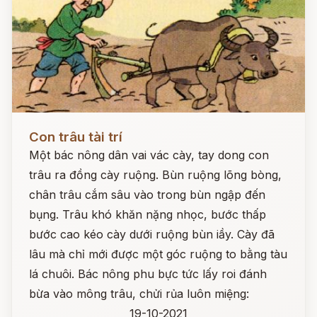
Đọc ngay
Con trâu tài trí
Một bác nông dân vai vác cày, tay dong con
trâu ra đồng cày ruộng. Bùn ruộng lõng bòng,
chân trâu cắm sâu vào trong bùn ngập đến
bụng. Trâu khó khăn nặng nhọc, bước thấp
bước cao kéo cày dưới ruộng bùn iầy. Cày đã
lâu mà chỉ mới được một góc ruộng to bằng tàu
lá chuôi. Bác nông phu bực tức lấy roi đánh
bừa vào mông trâu, chửi rủa luôn miệng:
19-10-2021