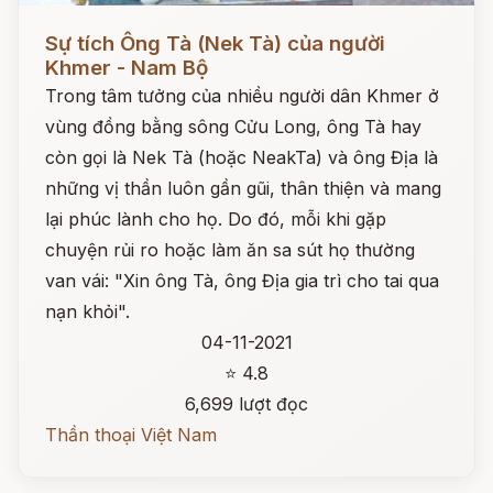
Đọc ngay
Sự tích Ông Tà (Nek Tà) của người
Khmer - Nam Bộ
Trong tâm tưởng của nhiều người dân Khmer ở
vùng đồng bằng sông Cửu Long, ông Tà hay
còn gọi là Nek Tà (hoặc NeakTa) và ông Địa là
những vị thần luôn gần gũi, thân thiện và mang
lại phúc lành cho họ. Do đó, mỗi khi gặp
chuyện rủi ro hoặc làm ăn sa sút họ thường
van vái: "Xin ông Tà, ông Địa gia trì cho tai qua
nạn khỏi".
04-11-2021
⭐ 4.8
6,699 lượt đọc
Thần thoại Việt Nam