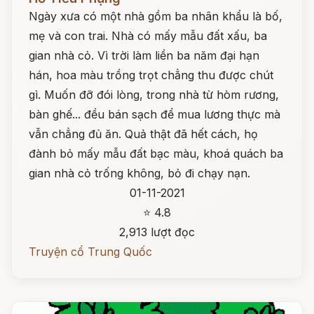
Ngày xưa có một nhà gồm ba nhân khẩu là bố,
mẹ và con trai. Nhà có mấy mẫu đất xấu, ba
gian nhà cỏ. Vì trời làm liền ba năm đại hạn
hán, hoa màu trồng trọt chẳng thu được chút
gì. Muốn đỡ đói lòng, trong nhà từ hòm rương,
bàn ghế... đều bán sạch để mua lương thực mà
vẫn chẳng đủ ăn. Quả thật đã hết cách, họ
đành bỏ mấy mẫu đất bạc màu, khoá quách ba
gian nhà cỏ trống không, bỏ đi chạy nạn.
01-11-2021
⭐ 4.8
2,913 lượt đọc
Truyện cổ Trung Quốc