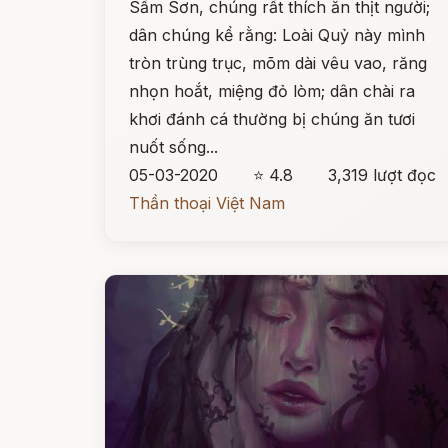
Sầm Sơn, chúng rất thích ăn thịt người;
dân chúng kể rằng: Loài Quỷ này mình
tròn trùng trục, mõm dài vêu vao, răng
nhọn hoắt, miệng đỏ lòm; dân chài ra
khơi đánh cá thường bị chúng ăn tươi
nuốt sống...
05-03-2020
⭐ 4.8
3,319 lượt đọc
Thần thoại Việt Nam