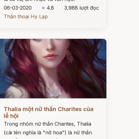
06-03-2020
⭐ 4.8
3,988 lượt đọc
Thần thoại Hy Lạp
ọc ngay
Thalia một nữ thần Charites của
lễ hội
Trong nhóm nữ thần Charites, Thalia
(cái tên nghĩa là "nở hoa") là nữ thần