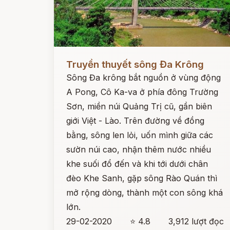
Đọc ngay
Truyền thuyết sông Đa Krông
Sông Đa krông bắt nguồn ở vùng động
A Pong, Cô Ka-va ở phía đông Trường
Sơn, miền núi Quảng Trị cũ, gần biên
giới Việt - Lào. Trên đường về đồng
bằng, sông len lỏi, uốn mình giữa các
sườn núi cao, nhận thêm nước nhiều
khe suối đổ đến và khi tới dưới chân
đèo Khe Sanh, gặp sông Rào Quán thì
mở rộng dòng, thành một con sông khá
lớn.
29-02-2020
⭐ 4.8
3,912 lượt đọc