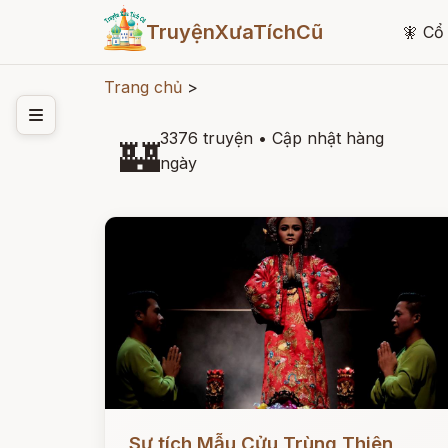
TruyệnXưaTíchCũ
🧚
Cổ 
Trang chủ
>
3376 truyện
•
Cập nhật hàng
🏰
ngày
Đọc ngay
Sự tích Mẫu Cửu Trùng Thiên