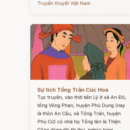
Truyền thuyết Việt Nam
Đọc ngay
Sự tích Tống Trân Cúc Hoa
Tục truyền, vào thời tiền Lý ở xã An Đô,
tổng Võng Phan, huyện Phù Dung (nay
là thôn An Cầu, xã Tống Trân, huyện
Phù Cừ) có nhà họ Tống tên là Thiện
Công dòng dõi thi thư, nghèo túng