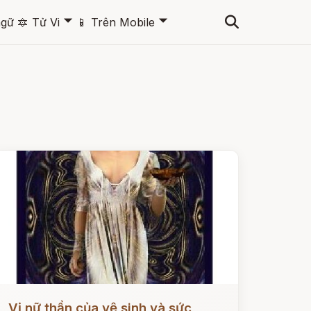
🞃
🞃
ngữ
🔯
Tử Vi
📱
Trên Mobile
ọc ngay
Vị nữ thần của vệ sinh và sức