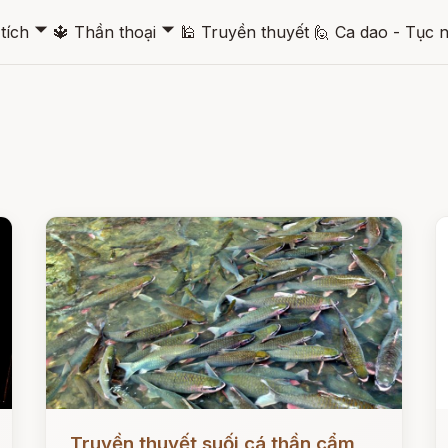
🞃
🞃
tích
🔱
Thần thoại
🕌
Truyền thuyết
🙋
Ca dao - Tục 
Đọc ngay
Đ
Truyền thuyết suối cá thần cẩm