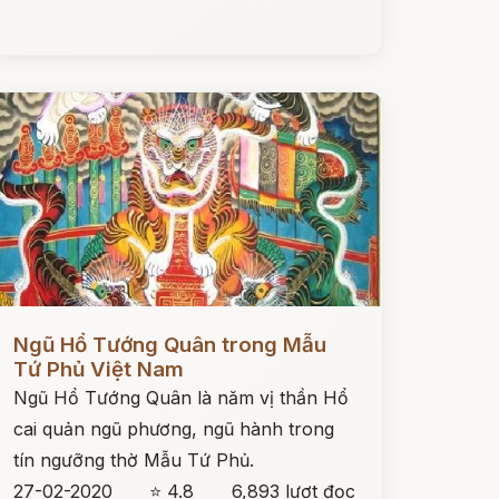
ọc ngay
Ngũ Hổ Tướng Quân trong Mẫu
Tứ Phủ Việt Nam
Ngũ Hổ Tướng Quân là năm vị thần Hổ
cai quản ngũ phương, ngũ hành trong
tín ngưỡng thờ Mẫu Tứ Phủ.
27-02-2020
⭐ 4.8
6,893 lượt đọc