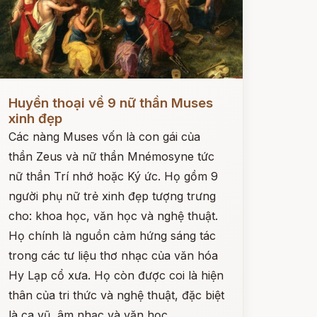
ọc ngay
Huyền thoại về 9 nữ thần Muses
xinh đẹp
Các nàng Muses vốn là con gái của
thần Zeus và nữ thần Mnémosyne tức
nữ thần Trí nhớ hoặc Ký ức. Họ gồm 9
người phụ nữ trẻ xinh đẹp tượng trưng
cho: khoa học, văn học và nghệ thuật.
Họ chính là nguồn cảm hứng sáng tác
trong các tư liệu thơ nhạc của văn hóa
Hy Lạp cổ xưa. Họ còn được coi là hiện
thân của tri thức và nghệ thuật, đặc biệt
là ca vũ, âm nhạc và văn học.