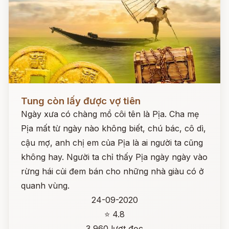
Đọc ngay
Tung còn lấy được vợ tiên
Ngày xưa có chàng mồ côi tên là Pịa. Cha mẹ
Pịa mất từ ngày nào không biết, chú bác, cô dì,
cậu mợ, anh chị em của Pịa là ai người ta cũng
không hay. Người ta chỉ thấy Pịa ngày ngày vào
rừng hái củi đem bán cho những nhà giàu có ở
quanh vùng.
24-09-2020
⭐ 4.8
3,960 lượt đọc