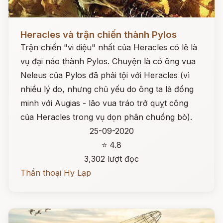
Đọc ngay
Heracles và trận chiến thành Pylos
Trận chiến "vi diệu" nhất của Heracles có lẽ là
vụ đại náo thành Pylos. Chuyện là có ông vua
Neleus của Pylos đã phải tội với Heracles (vì
nhiều lý do, nhưng chủ yếu do ông ta là đồng
minh với Augias - lão vua tráo trở quỵt công
của Heracles trong vụ dọn phân chuồng bò).
25-09-2020
⭐ 4.8
3,302 lượt đọc
Thần thoại Hy Lạp