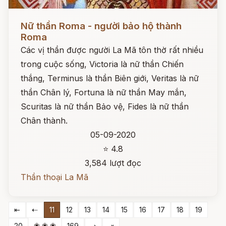
Đọc ngay
Nữ thần Roma - người bảo hộ thành
Roma
Các vị thần được người La Mã tôn thờ rất nhiều
trong cuộc sống, Victoria là nữ thần Chiến
thắng, Terminus là thần Biên giới, Veritas là nữ
thần Chân lý, Fortuna là nữ thần May mắn,
Scuritas là nữ thần Bảo vệ, Fides là nữ thần
Chân thành.
05-09-2020
⭐ 4.8
3,584 lượt đọc
Thần thoại La Mã
⇤
⇠
11
12
13
14
15
16
17
18
19
❀ ❀ ❀
20
169
⇢
⇥