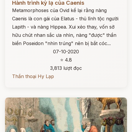
Hành trình kỳ lạ của Caenis
Metamorphoses của Ovid kể lại rằng nàng
Caenis là con gái của Elatus - thủ lĩnh tộc người
Lapith - và nàng Hippea. Xui xẻo thay, vốn sở
hữu chút nhan sắc ưa nhìn, nàng "được" thần
biển Poseidon "nhìn trúng" nên bị bắt cóc...
07-10-2020
⭐ 4.8
3,813 lượt đọc
Thần thoại Hy Lạp