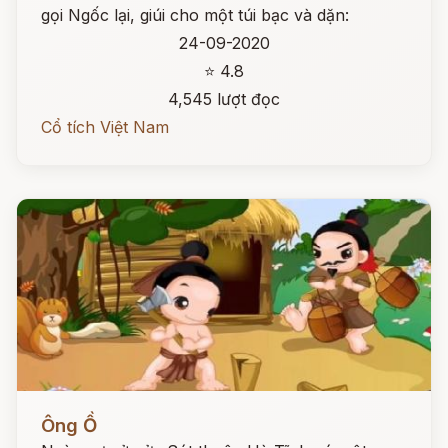
gọi Ngốc lại, giúi cho một túi bạc và dặn:
24-09-2020
⭐ 4.8
4,545 lượt đọc
Cổ tích Việt Nam
Đọc ngay
Ông Ồ