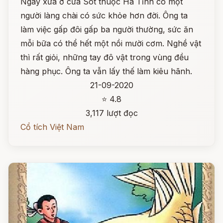
Ngày xưa ở cửa Sót thuộc Hà Tĩnh có một
người làng chài có sức khỏe hơn đời. Ông ta
làm việc gấp đôi gấp ba người thường, sức ăn
mỗi bữa có thể hết một nồi mười cơm. Nghề vật
thì rất giỏi, những tay đô vật trong vùng đều
hàng phục. Ông ta vẫn lấy thế làm kiêu hãnh.
21-09-2020
⭐ 4.8
3,117 lượt đọc
Cổ tích Việt Nam