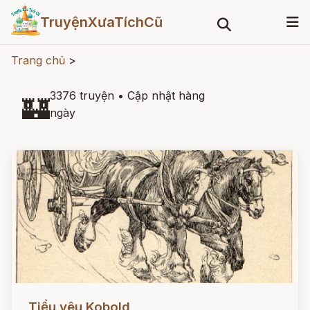
TruyệnXưaTíchCũ
Trang chủ
>
3376 truyện
•
Cập nhật hàng
🏰
ngày
Đọc ngay
Tiểu yêu Kobold