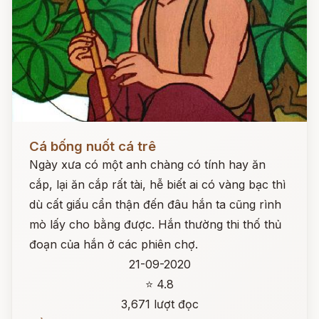
Đọc ngay
Cá bống nuốt cá trê
Ngày xưa có một anh chàng có tính hay ăn
cắp, lại ăn cắp rất tài, hễ biết ai có vàng bạc thì
dù cất giấu cẩn thận đến đâu hắn ta cũng rình
mò lấy cho bằng được. Hắn thường thi thố thủ
đoạn của hắn ở các phiên chợ.
21-09-2020
⭐ 4.8
3,671 lượt đọc