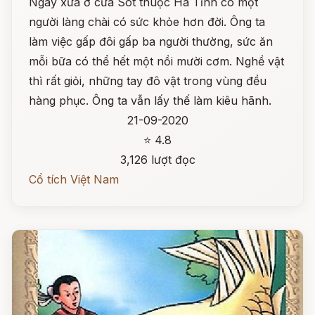
Ngày xưa ở cửa Sót thuộc Hà Tĩnh có một
người làng chài có sức khỏe hơn đời. Ông ta
làm việc gấp đôi gấp ba người thường, sức ăn
mỗi bữa có thể hết một nồi mười cơm. Nghề vật
thì rất giỏi, những tay đô vật trong vùng đều
hàng phục. Ông ta vẫn lấy thế làm kiêu hãnh.
21-09-2020
⭐ 4.8
3,126 lượt đọc
Cổ tích Việt Nam