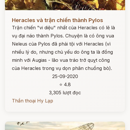
Đọc ngay
Heracles và trận chiến thành Pylos
Trận chiến "vi diệu" nhất của Heracles có lẽ là
vụ đại náo thành Pylos. Chuyện là có ông vua
Neleus của Pylos đã phải tội với Heracles (vì
nhiều lý do, nhưng chủ yếu do ông ta là đồng
minh với Augias - lão vua tráo trở quỵt công
của Heracles trong vụ dọn phân chuồng bò).
25-09-2020
⭐ 4.8
3,305 lượt đọc
Thần thoại Hy Lạp