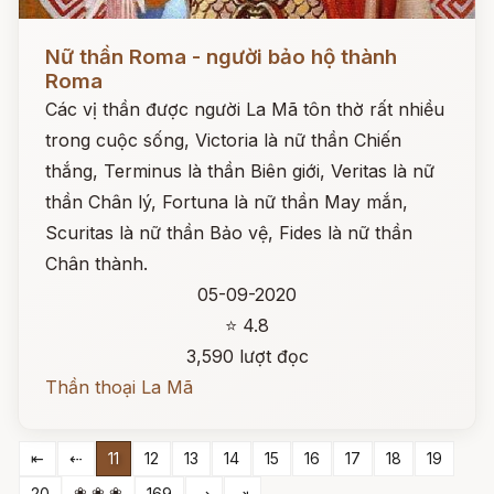
Đọc ngay
Nữ thần Roma - người bảo hộ thành
Roma
Các vị thần được người La Mã tôn thờ rất nhiều
trong cuộc sống, Victoria là nữ thần Chiến
thắng, Terminus là thần Biên giới, Veritas là nữ
thần Chân lý, Fortuna là nữ thần May mắn,
Scuritas là nữ thần Bảo vệ, Fides là nữ thần
Chân thành.
05-09-2020
⭐ 4.8
3,590 lượt đọc
Thần thoại La Mã
⇤
⇠
11
12
13
14
15
16
17
18
19
❀ ❀ ❀
20
169
⇢
⇥