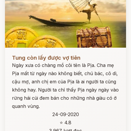
Đọc ngay
Tung còn lấy được vợ tiên
Ngày xưa có chàng mồ côi tên là Pịa. Cha mẹ
Pịa mất từ ngày nào không biết, chú bác, cô dì,
cậu mợ, anh chị em của Pịa là ai người ta cũng
không hay. Người ta chỉ thấy Pịa ngày ngày vào
rừng hái củi đem bán cho những nhà giàu có ở
quanh vùng.
24-09-2020
⭐ 4.8
3,967 lượt đọc