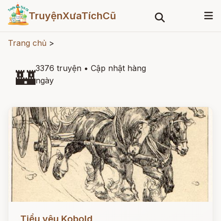
TruyệnXưaTíchCũ
Trang chủ
>
3376 truyện
•
Cập nhật hàng
🏰
ngày
Đọc ngay
Tiểu yêu Kobold