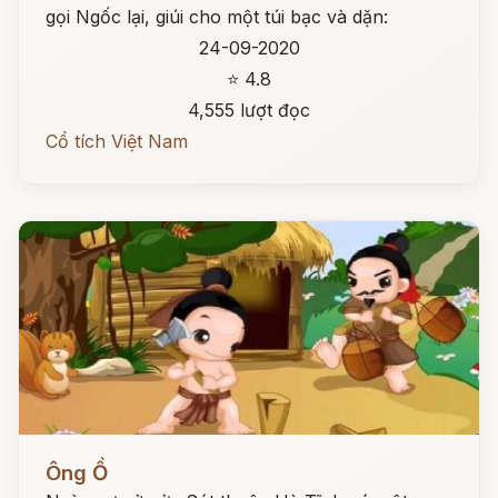
gọi Ngốc lại, giúi cho một túi bạc và dặn:
24-09-2020
⭐ 4.8
4,555 lượt đọc
Cổ tích Việt Nam
Đọc ngay
Ông Ồ