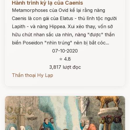
Hành trình kỳ lạ của Caenis
Metamorphoses của Ovid kể lại rằng nàng
Caenis là con gái của Elatus - thủ lĩnh tộc người
Lapith - và nàng Hippea. Xui xẻo thay, vốn sở
hữu chút nhan sắc ưa nhìn, nàng "được" thần
biển Poseidon "nhìn trúng" nên bị bắt cóc...
07-10-2020
⭐ 4.8
3,817 lượt đọc
Thần thoại Hy Lạp