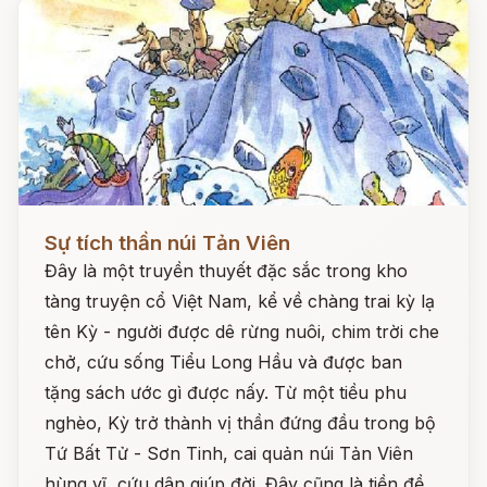
Đọc ngay
Sự tích thần núi Tản Viên
Đây là một truyền thuyết đặc sắc trong kho
tàng truyện cổ Việt Nam, kể về chàng trai kỳ lạ
tên Kỳ - người được dê rừng nuôi, chim trời che
chở, cứu sống Tiểu Long Hầu và được ban
tặng sách ước gì được nấy. Từ một tiều phu
nghèo, Kỳ trở thành vị thần đứng đầu trong bộ
Tứ Bất Tử - Sơn Tinh, cai quản núi Tản Viên
hùng vĩ, cứu dân giúp đời. Đây cũng là tiền đề