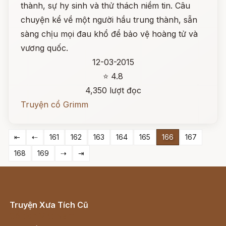
thành, sự hy sinh và thử thách niềm tin. Câu
chuyện kể về một người hầu trung thành, sẵn
sàng chịu mọi đau khổ để bảo vệ hoàng tử và
vương quốc.
12-03-2015
⭐ 4.8
4,350 lượt đọc
Truyện cổ Grimm
⇤
⇠
161
162
163
164
165
166
167
168
169
⇢
⇥
Truyện Xưa Tích Cũ
Cổ tích Việt Nam