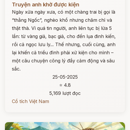
Đọc ngay
Truyện anh khờ được kiện
Ngày xửa ngày xưa, có một chàng trai bị gọi là
“thằng Ngốc”, nghèo khổ nhưng chăm chỉ và
thật thà. Vì quá tin người, anh liên tục bị lừa 5
lần: từ vàng giả, bạc giả, cho đến lụa đinh kiến,
rồi cả ngọc lưu ly... Thế nhưng, cuối cùng, anh
lại khiến cả triều đình phải xử kiện cho mình –
một câu chuyện công lý đầy cảm động và sâu
sắc.
25-05-2025
⭐ 4.8
5,169 lượt đọc
Cổ tích Việt Nam