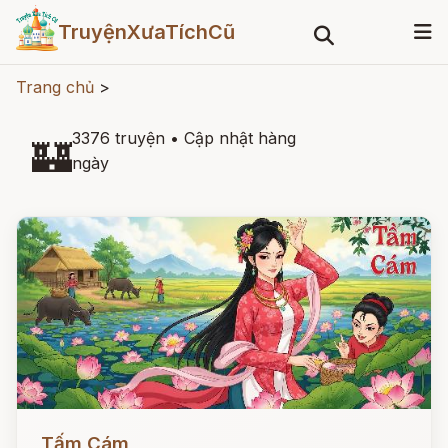
TruyệnXưaTíchCũ
Trang chủ
>
3376 truyện
•
Cập nhật hàng
🏰
ngày
Đọc ngay
Tấm Cám