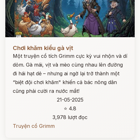
Đọc ngay
Chơi khăm kiểu gà vịt
Một truyện cổ tích Grimm cực kỳ vui nhộn và dí
dỏm. Gà mái, vịt và mèo cùng nhau lên đường
đi hái hạt dẻ – nhưng ai ngờ lại trở thành một
“biệt đội chơi khăm" khiến cả bác nông dân
cũng phải cười ra nước mắt!
21-05-2025
⭐ 4.8
3,978 lượt đọc
Truyện cổ Grimm