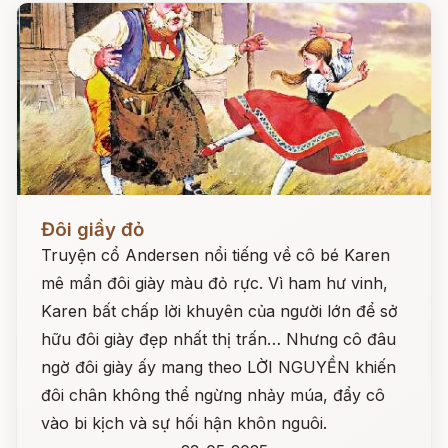
Đọc ngay
Đôi giầy đỏ
Truyện cổ Andersen nổi tiếng về cô bé Karen
mê mẩn đôi giày màu đỏ rực. Vì ham hư vinh,
Karen bất chấp lời khuyên của người lớn để sở
hữu đôi giày đẹp nhất thị trấn… Nhưng cô đâu
ngờ đôi giày ấy mang theo LỜI NGUYỀN khiến
đôi chân không thể ngừng nhảy múa, đẩy cô
vào bi kịch và sự hối hận khôn nguôi.