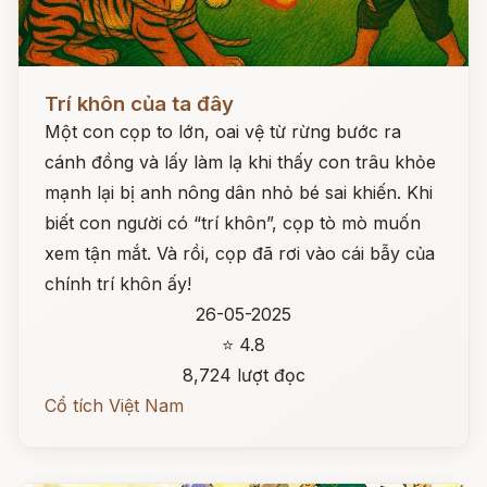
Đọc ngay
Trí khôn của ta đây
Một con cọp to lớn, oai vệ từ rừng bước ra
cánh đồng và lấy làm lạ khi thấy con trâu khỏe
mạnh lại bị anh nông dân nhỏ bé sai khiến. Khi
biết con người có “trí khôn”, cọp tò mò muốn
xem tận mắt. Và rồi, cọp đã rơi vào cái bẫy của
chính trí khôn ấy!
26-05-2025
⭐ 4.8
8,724 lượt đọc
Cổ tích Việt Nam