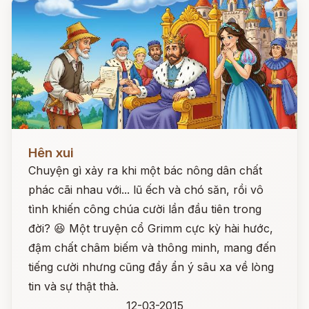
Đọc ngay
Hên xui
Chuyện gì xảy ra khi một bác nông dân chất
phác cãi nhau với... lũ ếch và chó săn, rồi vô
tình khiến công chúa cười lần đầu tiên trong
đời? 😆 Một truyện cổ Grimm cực kỳ hài hước,
đậm chất châm biếm và thông minh, mang đến
tiếng cười nhưng cũng đầy ẩn ý sâu xa về lòng
tin và sự thật thà.
12-03-2015