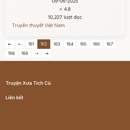
09-06-2025
⭐ 4.8
10,227 lượt đọc
Truyền thuyết Việt Nam
⇤
⇠
161
162
163
164
165
166
167
168
169
⇢
⇥
Truyện Xưa Tích Cũ
Cổ tích Việt Nam
Liên kết
Lịch vạn niên
Hà Nội cũ - Món ngon Hà Nội
Truyện kiếm hiệp - Ngôn tình
Download - Tải Miễn Phí