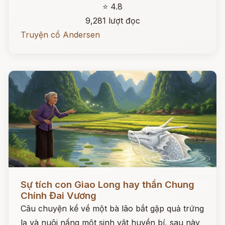
⭐ 4.8
9,281 lượt đọc
Truyện cổ Andersen
Đọc ngay
Sự tích con Giao Long hay thần Chung
Chính Đai Vương
Câu chuyện kể về một bà lão bắt gặp quả trứng
lạ và nuôi nấng một sinh vật huyền bí, sau này