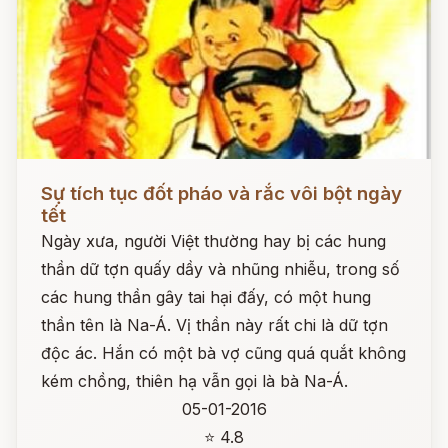
Đọc ngay
Sự tích tục đốt pháo và rắc vôi bột ngày
tết
Ngày xưa, người Việt thường hay bị các hung
thần dữ tợn quấy dầy và nhũng nhiễu, trong số
các hung thần gây tai hại đấy, có một hung
thần tên là Na-Á. Vị thần này rất chi là dữ tợn
độc ác. Hắn có một bà vợ cũng quá quắt không
kém chồng, thiên hạ vẫn gọi là bà Na-Á.
05-01-2016
⭐ 4.8