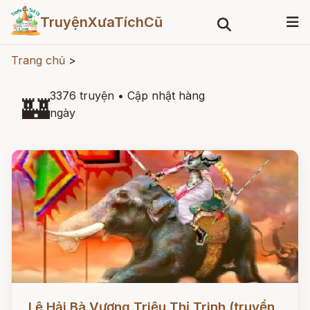
TruyệnXưaTíchCũ
Trang chủ
>
3376 truyện
•
Cập nhật hàng
🏰
ngày
Đọc ngay
Lệ Hải Bà Vương Triệu Thị Trinh (truyền