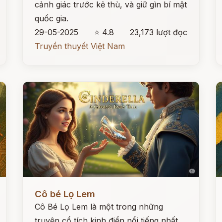
cảnh giác trước kẻ thù, và giữ gìn bí mật
quốc gia.
29-05-2025
⭐ 4.8
23,173 lượt đọc
Truyền thuyết Việt Nam
Đọc ngay
Đ
Cô bé Lọ Lem
Cô Bé Lọ Lem là một trong những
truyện cổ tích kinh điển nổi tiếng nhất