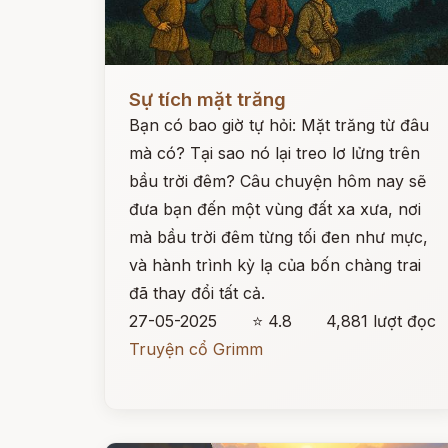
Đọc ngay
Sự tích mặt trăng
Bạn có bao giờ tự hỏi: Mặt trăng từ đâu
mà có? Tại sao nó lại treo lơ lửng trên
bầu trời đêm? Câu chuyện hôm nay sẽ
đưa bạn đến một vùng đất xa xưa, nơi
mà bầu trời đêm từng tối đen như mực,
và hành trình kỳ lạ của bốn chàng trai
đã thay đổi tất cả.
27-05-2025
⭐ 4.8
4,881 lượt đọc
Truyện cổ Grimm