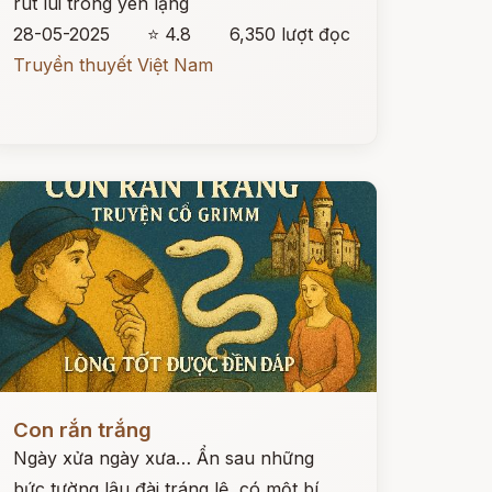
rút lui trong yên lặng
28-05-2025
⭐ 4.8
6,350 lượt đọc
Truyền thuyết Việt Nam
ọc ngay
Con rắn trắng
Ngày xửa ngày xưa… Ẩn sau những
bức tường lâu đài tráng lệ, có một bí