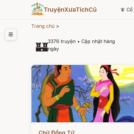
TruyệnXưaTíchCũ
🧚
Cổ 
Trang chủ
>
3376 truyện
•
Cập nhật hàng
🏰
ngày
Đọc ngay
Chử Đồng Tử