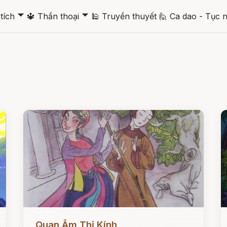
🞃
🞃
tích
🔱
Thần thoại
🕌
Truyền thuyết
🙋
Ca dao - Tục 
Đọc ngay
Đ
Quan Âm Thị Kính