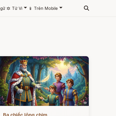
🞃
🞃
ngữ
🔯
Tử Vi
📱
Trên Mobile
ọc ngay
Ba chiếc lông chim