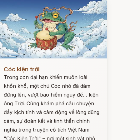
ọc ngay
Cóc kiện trời
Trong cơn đại hạn khiến muôn loài
khốn khổ, một chú Cóc nhỏ đã dám
đứng lên, vượt bao hiểm nguy để… kiện
ông Trời. Cùng khám phá câu chuyện
đầy kịch tính và cảm động về lòng dũng
cảm, sự đoàn kết và tinh thần chính
nghĩa trong truyện cổ tích Việt Nam
"Cóc Kiện Trời" – nơi một sinh vật nhỏ