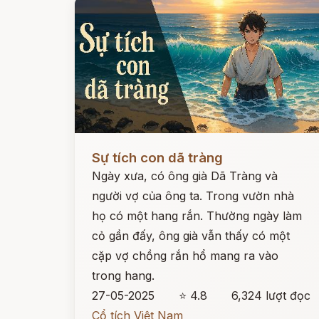
Đọc ngay
Sự tích con dã tràng
Ngày xưa, có ông già Dã Tràng và
người vợ của ông ta. Trong vườn nhà
họ có một hang rắn. Thường ngày làm
cỏ gần đấy, ông già vẫn thấy có một
cặp vợ chồng rắn hổ mang ra vào
trong hang.
27-05-2025
⭐ 4.8
6,324 lượt đọc
Cổ tích Việt Nam