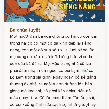
Đọc ngay
Bà chúa tuyết
Một người đàn bà góa chồng có hai cô con gái,
trong hai cô có một cô đã xinh đẹp lại siêng
năng, còn một cô vừa xấu xí lại lười biếng. Bà
mẹ cưng cô xấu xí và lười biếng hơn vì cô là
con của bà đẻ ra. Mọi việc trong nhà cô kia
phải đảm nhận nên người cô bụi bậm như cô
Lọ Lem trong gia đình. Ngày ngày, cô bé đáng
thương ấy phải ra ngồi ở con đường lớn bên
giếng mà kéo sợi, cô phải kéo nhiều đến nỗi
máu cháy rỉ ra. Có lần máu thấm đầu ống sợi,
cô cúi xuống định rửa sạch sợi nhưng tuột tay