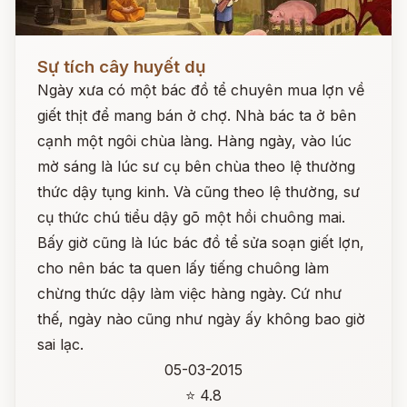
Đọc ngay
Sự tích cây huyết dụ
Ngày xưa có một bác đồ tể chuyên mua lợn về
giết thịt để mang bán ở chợ. Nhà bác ta ở bên
cạnh một ngôi chùa làng. Hàng ngày, vào lúc
mờ sáng là lúc sư cụ bên chùa theo lệ thường
thức dậy tụng kinh. Và cũng theo lệ thường, sư
cụ thức chú tiểu dậy gõ một hồi chuông mai.
Bấy giờ cũng là lúc bác đồ tể sửa soạn giết lợn,
cho nên bác ta quen lấy tiếng chuông làm
chừng thức dậy làm việc hàng ngày. Cứ như
thế, ngày nào cũng như ngày ấy không bao giờ
sai lạc.
05-03-2015
⭐ 4.8