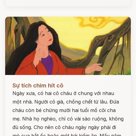
Đọc ngay
Sự tích chim hít cô
Ngày xưa, có hai cô cháu ở chung với nhau
một nhà. Người cô già, chồng chết từ lâu. Đứa
cháu còn bé chừng mười hai tuổi mồ côi cha
mẹ. Nhà họ nghèo, chỉ có vài sào ruộng, không
đủ sống. Cho nên cô cháu ngày ngày phải đi
mò cua bắt ốc hoặc mót hái kiếm ăn. Mấy năm