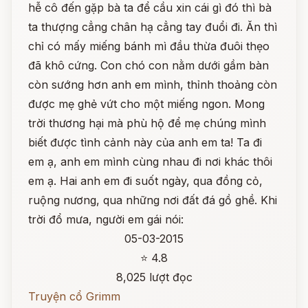
hễ cô đến gặp bà ta để cầu xin cái gì đó thì bà
ta thượng cẳng chân hạ cẳng tay đuổi đi. Ăn thì
chỉ có mấy miếng bánh mì đầu thừa đuôi thẹo
đã khô cứng. Con chó con nằm dưới gầm bàn
còn sướng hơn anh em mình, thỉnh thoảng còn
được mẹ ghẻ vứt cho một miếng ngon. Mong
trời thương hại mà phù hộ để mẹ chúng mình
biết được tình cảnh này của anh em ta! Ta đi
em ạ, anh em mình cùng nhau đi nơi khác thôi
em ạ. Hai anh em đi suốt ngày, qua đồng cỏ,
ruộng nương, qua những nơi đất đá gồ ghề. Khi
trời đổ mưa, người em gái nói:
05-03-2015
⭐ 4.8
8,025 lượt đọc
Truyện cổ Grimm