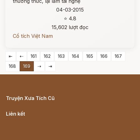
thường thức, lại lắm tài nghệ
04-03-2015
⭐ 4.8
15,602 lượt đọc
Cổ tích Việt Nam
⇤
⇠
161
162
163
164
165
166
167
168
169
⇢
⇥
Truyện Xưa Tích Cũ
Cổ tích Việt Nam
Liên kết
Lịch vạn niên
Hà Nội cũ - Món ngon Hà Nội
Truyện kiếm hiệp - Ngôn tình