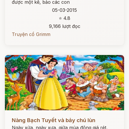
được một kế, bảo các con
05-03-2015
⭐ 4.8
9,166 lượt đọc
Truyện cổ Grimm
Đọc ngay
Nàng Bạch Tuyết và bảy chú lùn
Ngày xửa, ngày xưa, giữa mùa đông giá rét,