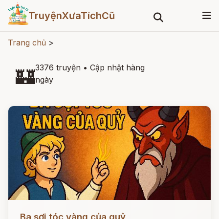
TruyệnXưaTíchCũ
Trang chủ
>
3376 truyện
•
Cập nhật hàng
🏰
ngày
Đọc ngay
Ba sợi tóc vàng của quỷ