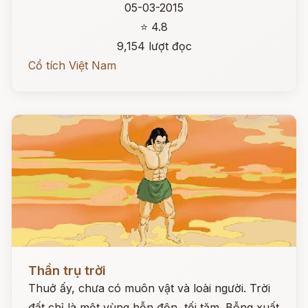
05-03-2015
⭐ 4.8
9,154 lượt đọc
Cổ tích Việt Nam
Đọc ngay
Thần trụ trời
Thuở ấy, chưa có muôn vật và loài người. Trời
đất chỉ là một vùng hỗn độn, tối tăm. Bỗng xuất