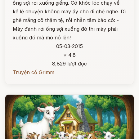
ống sợi rơi xuống giếng. Cô khóc lóc chạy về
kể lể chuyện không may ấy cho dì ghẻ nghe. Dì
ghẻ mắng cô thậm tệ, rồi nhẫn tâm bảo cô: -
Mày đánh rơi ống sợi xuống đó thì mày phải
xuống đó mà mò nó lên!
05-03-2015
⭐ 4.8
8,829 lượt đọc
Truyện cổ Grimm