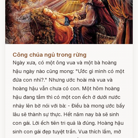
Đọc ngay
Công chúa ngủ trong rừng
Ngày xưa, có một ông vua và một bà hoàng
hậu ngày nào cũng mong: "Ước gì mình có một
đứa con nhỉ?." Nhưng ước hoài mà vua và
hoàng hậu vẫn chưa có con. Một hôm hoàng
hậu đang tắm thì có một con ếch ở dưới nước
nhảy lên bờ nói với bà: - Điều bà mong ước bấy
lâu sẽ thành sự thực. Hết năm nay bà sẽ sinh
con gái. Lời ếch tiên tri quả là đúng. Hoàng hậu
sinh con gái đẹp tuyệt trần. Vua thích lắm, mở