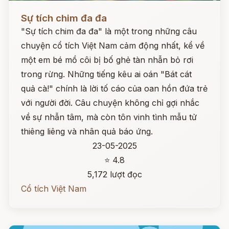
Đọc ngay
Sự tích chim đa đa
"Sự tích chim đa đa" là một trong những câu
chuyện cổ tích Việt Nam cảm động nhất, kể về
một em bé mồ côi bị bố ghẻ tàn nhẫn bỏ rơi
trong rừng. Những tiếng kêu ai oán "Bát cát
quả cà!" chính là lời tố cáo của oan hồn đứa trẻ
với người đời. Câu chuyện không chỉ gợi nhắc
về sự nhẫn tâm, mà còn tôn vinh tình mẫu tử
thiêng liêng và nhân quả báo ứng.
23-05-2025
⭐ 4.8
5,172 lượt đọc
Cổ tích Việt Nam