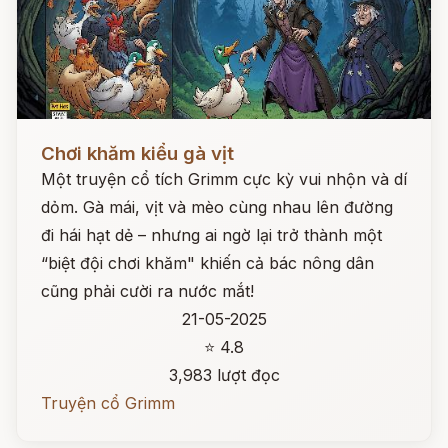
Đọc ngay
Chơi khăm kiểu gà vịt
Một truyện cổ tích Grimm cực kỳ vui nhộn và dí
dỏm. Gà mái, vịt và mèo cùng nhau lên đường
đi hái hạt dẻ – nhưng ai ngờ lại trở thành một
“biệt đội chơi khăm" khiến cả bác nông dân
cũng phải cười ra nước mắt!
21-05-2025
⭐ 4.8
3,983 lượt đọc
Truyện cổ Grimm