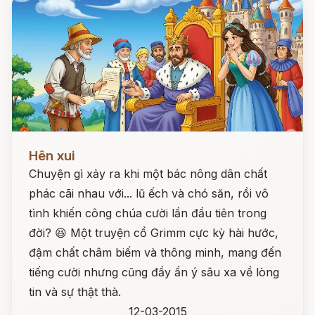
Đọc ngay
Hên xui
Chuyện gì xảy ra khi một bác nông dân chất
phác cãi nhau với... lũ ếch và chó săn, rồi vô
tình khiến công chúa cười lần đầu tiên trong
đời? 😆 Một truyện cổ Grimm cực kỳ hài hước,
đậm chất châm biếm và thông minh, mang đến
tiếng cười nhưng cũng đầy ẩn ý sâu xa về lòng
tin và sự thật thà.
12-03-2015