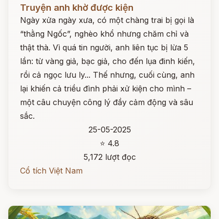
Đọc ngay
Truyện anh khờ được kiện
Ngày xửa ngày xưa, có một chàng trai bị gọi là
“thằng Ngốc”, nghèo khổ nhưng chăm chỉ và
thật thà. Vì quá tin người, anh liên tục bị lừa 5
lần: từ vàng giả, bạc giả, cho đến lụa đinh kiến,
rồi cả ngọc lưu ly... Thế nhưng, cuối cùng, anh
lại khiến cả triều đình phải xử kiện cho mình –
một câu chuyện công lý đầy cảm động và sâu
sắc.
25-05-2025
⭐ 4.8
5,172 lượt đọc
Cổ tích Việt Nam