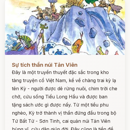
Đọc ngay
Sự tích thần núi Tản Viên
Đây là một truyền thuyết đặc sắc trong kho
tàng truyện cổ Việt Nam, kể về chàng trai kỳ lạ
tên Kỳ - người được dê rừng nuôi, chim trời che
chở, cứu sống Tiểu Long Hầu và được ban
tặng sách ước gì được nấy. Từ một tiều phu
nghèo, Kỳ trở thành vị thần đứng đầu trong bộ
Tứ Bất Tử - Sơn Tinh, cai quản núi Tản Viên
hùng vĩ, cứu dân giúp đời. Đây cũng là tiền đề