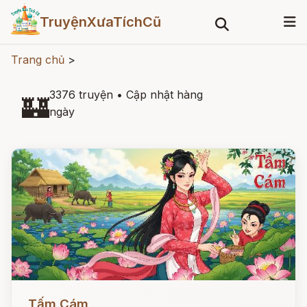
TruyệnXưaTíchCũ
Trang chủ
>
3376 truyện
•
Cập nhật hàng
🏰
ngày
Đọc ngay
Tấm Cám