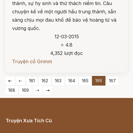
thành, sự hy sinh và thử thách niềm tin. Câu
chuyện kể về một người hầu trung thành, sẵn
sàng chịu mọi đau khổ để bảo vệ hoàng tử và
vương quốc.
12-03-2015
⭐ 4.8
4,352 lượt đọc
Truyện cổ Grimm
⇤
⇠
161
162
163
164
165
166
167
168
169
⇢
⇥
Truyện Xưa Tích Cũ
Cổ tích Việt Nam