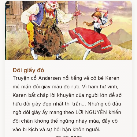
Đọc ngay
Đôi giầy đỏ
Truyện cổ Andersen nổi tiếng về cô bé Karen
mê mẩn đôi giày màu đỏ rực. Vì ham hư vinh,
Karen bất chấp lời khuyên của người lớn để sở
hữu đôi giày đẹp nhất thị trấn… Nhưng cô đâu
ngờ đôi giày ấy mang theo LỜI NGUYỀN khiến
đôi chân không thể ngừng nhảy múa, đẩy cô
vào bi kịch và sự hối hận khôn nguôi.