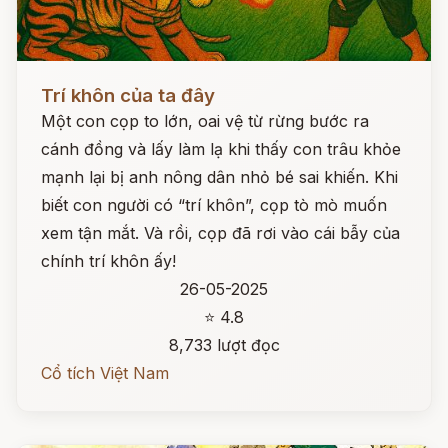
Đọc ngay
Trí khôn của ta đây
Một con cọp to lớn, oai vệ từ rừng bước ra
cánh đồng và lấy làm lạ khi thấy con trâu khỏe
mạnh lại bị anh nông dân nhỏ bé sai khiến. Khi
biết con người có “trí khôn”, cọp tò mò muốn
xem tận mắt. Và rồi, cọp đã rơi vào cái bẫy của
chính trí khôn ấy!
26-05-2025
⭐ 4.8
8,733 lượt đọc
Cổ tích Việt Nam