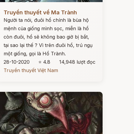
ọc ngay
Truyền thuyết về Ma Trành
Người ta nói, đuôi hổ chính là bùa hộ
mệnh của giống mình sọc, miễn là hổ
còn đuôi, hổ sẽ không bao giờ bị bắt,
tại sao lại thế ? Vì trên đuôi hổ, trú ngụ
một giống, gọi là Hổ Trành.
28-10-2020
⭐ 4.8
14,948 lượt đọc
Truyền thuyết Việt Nam