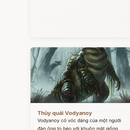
Đọc ngay
Thủy quái Vodyanoy
Vodyanoy có vóc dáng của một người
đàn ông to béo với khuôn mặt giống