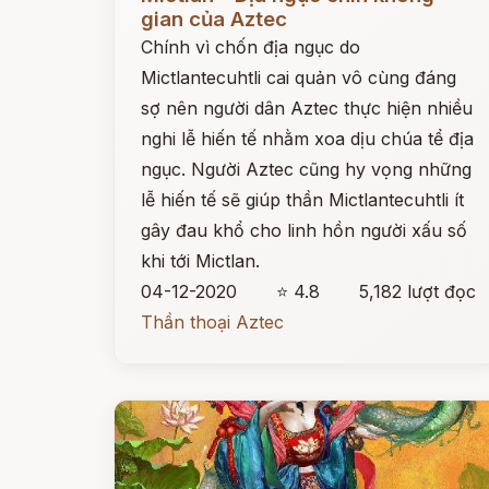
gian của Aztec
Chính vì chốn địa ngục do
Mictlantecuhtli cai quản vô cùng đáng
sợ nên người dân Aztec thực hiện nhiều
nghi lễ hiến tế nhằm xoa dịu chúa tể địa
ngục. Người Aztec cũng hy vọng những
lễ hiến tế sẽ giúp thần Mictlantecuhtli ít
gây đau khổ cho linh hồn người xấu số
khi tới Mictlan.
04-12-2020
⭐ 4.8
5,182 lượt đọc
Thần thoại Aztec