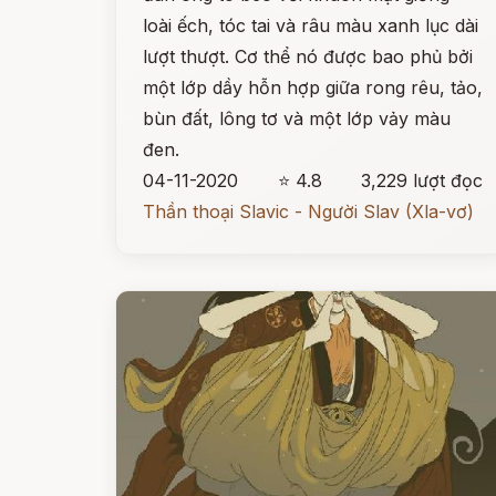
loài ếch, tóc tai và râu màu xanh lục dài
lượt thượt. Cơ thể nó được bao phủ bởi
một lớp dầy hỗn hợp giữa rong rêu, tảo,
bùn đất, lông tơ và một lớp vảy màu
đen.
04-11-2020
⭐ 4.8
3,229 lượt đọc
Thần thoại Slavic - Người Slav (Xla-vơ)