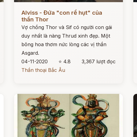
Đọc ngay
Đ
Alviss - Đứa "con rể hụt" của
thần Thor
Vợ chồng Thor và Sif có người con gái
duy nhất là nàng Thrud xinh đẹp. Một
bông hoa thơm nức lòng các vị thần
Asgard.
04-11-2020
⭐ 4.8
3,367 lượt đọc
Thần thoại Bắc Âu