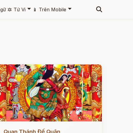
🞃
🞃
ngữ
🔯
Tử Vi
📱
Trên Mobile
ọc ngay
Quan Thánh Đế Quân