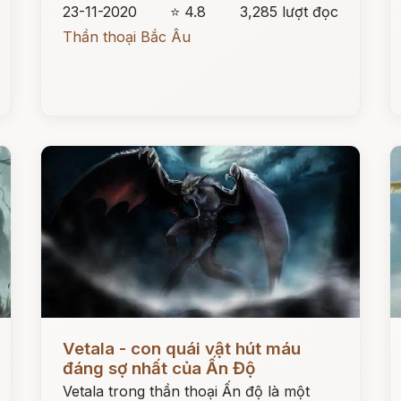
23-11-2020
⭐ 4.8
3,285 lượt đọc
Thần thoại Bắc Âu
Đọc ngay
Đ
Vetala - con quái vật hút máu
đáng sợ nhất của Ấn Độ
Vetala trong thần thoại Ấn độ là một