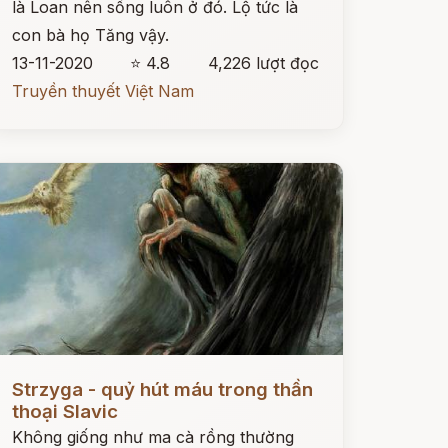
là Loan nên sống luôn ở đó. Lộ tức là
con bà họ Tăng vậy.
13-11-2020
⭐ 4.8
4,226 lượt đọc
Truyền thuyết Việt Nam
ọc ngay
Strzyga - quỷ hút máu trong thần
thoại Slavic
Không giống như ma cà rồng thường