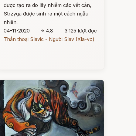
được tạo ra do lây nhiễm các vết cắn,
Strzyga được sinh ra một cách ngẫu
nhiên.
04-11-2020
⭐ 4.8
3,125 lượt đọc
Thần thoại Slavic - Người Slav (Xla-vơ)