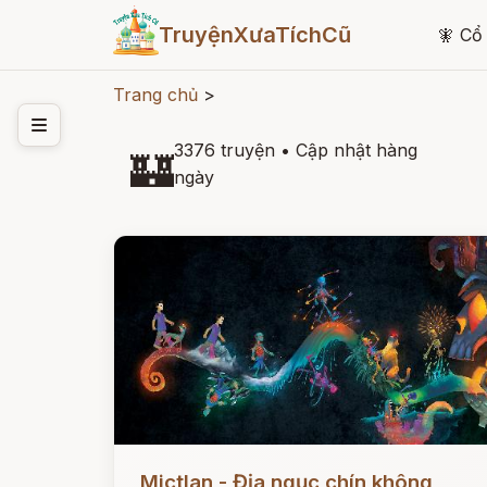
TruyệnXưaTíchCũ
🧚
Cổ 
Trang chủ
>
3376 truyện
•
Cập nhật hàng
🏰
ngày
Đọc ngay
Mictlan - Địa ngục chín không