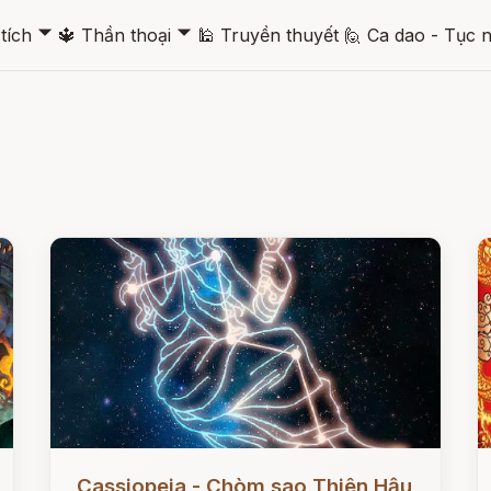
🞃
🞃
tích
🔱
Thần thoại
🕌
Truyền thuyết
🙋
Ca dao - Tục 
Đọc ngay
Đ
Cassiopeia - Chòm sao Thiên Hậu