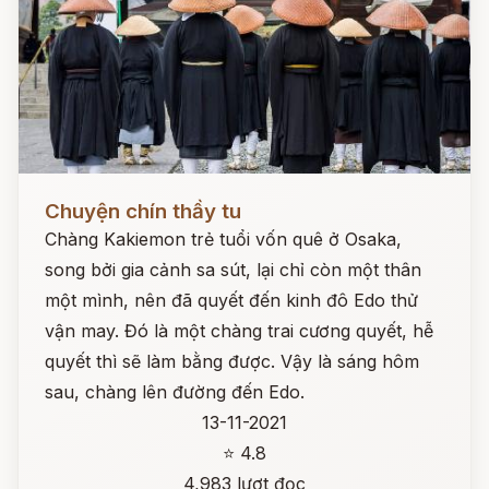
Đọc ngay
Chuyện chín thầy tu
Chàng Kakiemon trẻ tuổi vốn quê ở Osaka,
song bởi gia cảnh sa sút, lại chỉ còn một thân
một mình, nên đã quyết đến kinh đô Edo thử
vận may. Đó là một chàng trai cương quyết, hễ
quyết thì sẽ làm bằng được. Vậy là sáng hôm
sau, chàng lên đường đến Edo.
13-11-2021
⭐ 4.8
4,983 lượt đọc