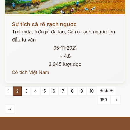
Đọc ngay
Sự tích cá rô rạch ngược
Trời mưa, trời gió đã lâu, Cá rô rạch ngược lên
đầu tư văn
05-11-2021
⭐ 4.8
3,945 lượt đọc
Cổ tích Việt Nam
❀ ❀ ❀
1
2
3
4
5
6
7
8
9
10
169
⇢
⇥