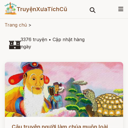
TruyệnXưaTíchCũ
Trang chủ
>
3376 truyện
•
Cập nhật hàng
🏰
ngày
Đọc ngay
Câu truyện người làm chúa muôn loài