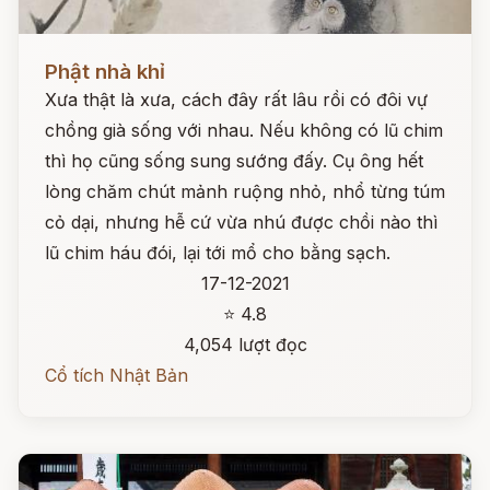
Đọc ngay
Phật nhà khỉ
Xưa thật là xưa, cách đây rất lâu rồi có đôi vự
chồng già sống với nhau. Nếu không có lũ chim
thì họ cũng sống sung sướng đấy. Cụ ông hết
lòng chăm chút mảnh ruộng nhỏ, nhổ từng túm
cỏ dại, nhưng hễ cứ vừa nhú được chồi nào thì
lũ chim háu đói, lại tới mổ cho bằng sạch.
17-12-2021
⭐ 4.8
4,054 lượt đọc
Cổ tích Nhật Bản