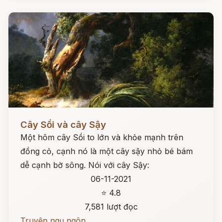
Đọc ngay
Cây Sồi và cây Sậy
Một hôm cây Sồi to lớn và khỏe mạnh trên
đồng cỏ, cạnh nó là một cây sậy nhỏ bé bám
dễ cạnh bờ sông. Nói với cây Sậy:
06-11-2021
⭐ 4.8
7,581 lượt đọc
Truyện ngụ ngôn