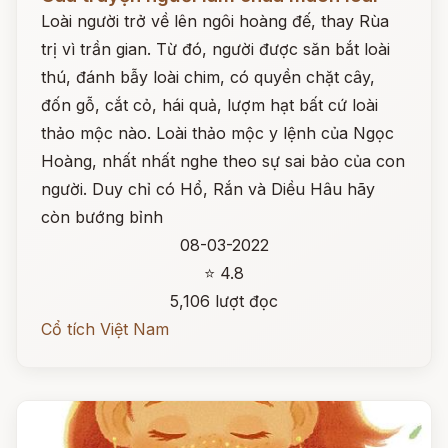
Loài người trở về lên ngôi hoàng đế, thay Rùa
trị vì trần gian. Từ đó, người được săn bắt loài
thú, đánh bẫy loài chim, có quyền chặt cây,
đốn gỗ, cắt cỏ, hái quả, lượm hạt bất cứ loài
thảo mộc nào. Loài thảo mộc y lệnh của Ngọc
Hoàng, nhất nhất nghe theo sự sai bảo của con
người. Duy chỉ có Hổ, Rắn và Diều Hâu hãy
còn bướng bỉnh
08-03-2022
⭐ 4.8
5,106 lượt đọc
Cổ tích Việt Nam