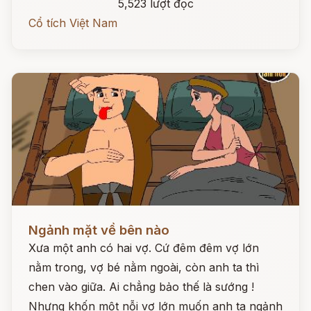
5,523 lượt đọc
Cổ tích Việt Nam
Đọc ngay
Ngảnh mặt về bên nào
Xưa một anh có hai vợ. Cứ đêm đêm vợ lớn
nằm trong, vợ bé nằm ngoài, còn anh ta thì
chen vào giữa. Ai chẳng bảo thế là sướng !
Nhưng khốn một nỗi vợ lớn muốn anh ta ngảnh