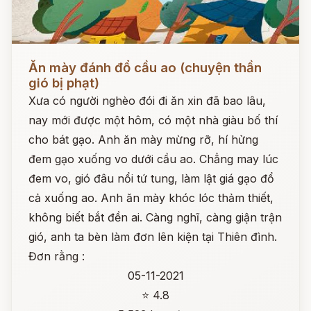
Đọc ngay
Ăn mày đánh đổ cầu ao (chuyện thần
gió bị phạt)
Xưa có người nghèo đói đi ăn xin đã bao lâu,
nay mới được một hôm, có một nhà giàu bố thí
cho bát gạo. Anh ăn mày mừng rỡ, hí hửng
đem gạo xuống vo dưới cầu ao. Chẳng may lúc
đem vo, gió đâu nổi tứ tung, làm lật giá gạo đổ
cả xuống ao. Anh ăn mày khóc lóc thảm thiết,
không biết bắt đền ai. Càng nghĩ, càng giận trận
gió, anh ta bèn làm đơn lên kiện tại Thiên đình.
Đơn rằng :
05-11-2021
⭐ 4.8