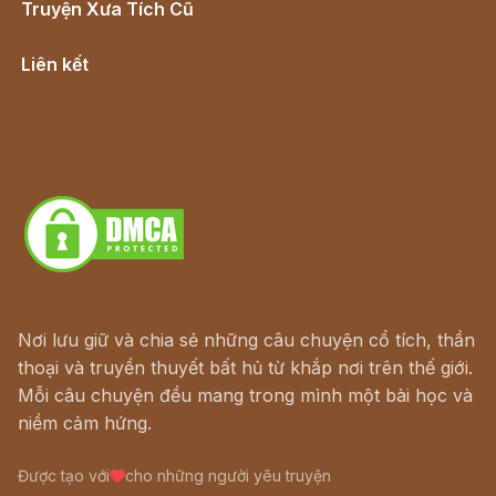
Truyện Xưa Tích Cũ
Cổ tích Việt Nam
Liên kết
Lịch vạn niên
Hà Nội cũ - Món ngon Hà Nội
Truyện kiếm hiệp - Ngôn tình
Download - Tải Miễn Phí
Nơi lưu giữ và chia sẻ những câu chuyện cổ tích, thần
thoại và truyền thuyết bất hủ từ khắp nơi trên thế giới.
Mỗi câu chuyện đều mang trong mình một bài học và
niềm cảm hứng.
Được tạo với
cho những người yêu truyện