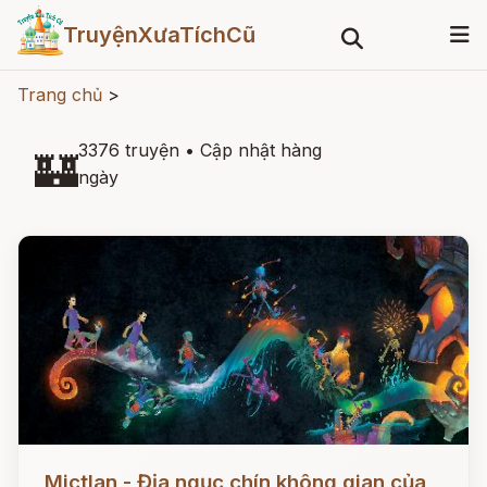
TruyệnXưaTíchCũ
Trang chủ
>
3376 truyện
•
Cập nhật hàng
🏰
ngày
Đọc ngay
Mictlan - Địa ngục chín không gian của