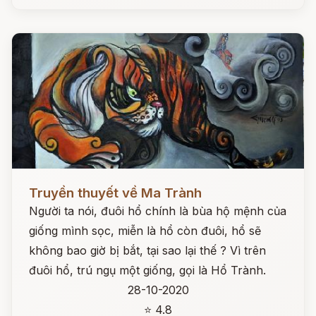
Đọc ngay
Truyền thuyết về Ma Trành
Người ta nói, đuôi hổ chính là bùa hộ mệnh của
giống mình sọc, miễn là hổ còn đuôi, hổ sẽ
không bao giờ bị bắt, tại sao lại thế ? Vì trên
đuôi hổ, trú ngụ một giống, gọi là Hổ Trành.
28-10-2020
⭐ 4.8