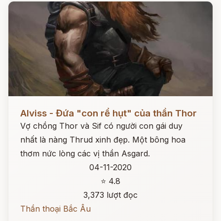
Đọc ngay
Alviss - Đứa "con rể hụt" của thần Thor
Vợ chồng Thor và Sif có người con gái duy
nhất là nàng Thrud xinh đẹp. Một bông hoa
thơm nức lòng các vị thần Asgard.
04-11-2020
⭐ 4.8
3,373 lượt đọc
Thần thoại Bắc Âu