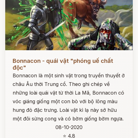
Đọc ngay
Bonnacon - quái vật "phóng uế chất
độc"
Bonnacon là một sinh vật trong truyền thuyết ở
châu Âu thời Trung cổ. Theo ghi chép về
những loài quái vật từ thời La Mã, Bonnacon có
vóc giáng giống một con bò với bộ lông màu
hung đỏ đặc trưng. Loài vật kì lạ này sở hữu
một đôi sừng cong và có bờm giống bờm ngựa.
08-10-2020
⭐ 4.8