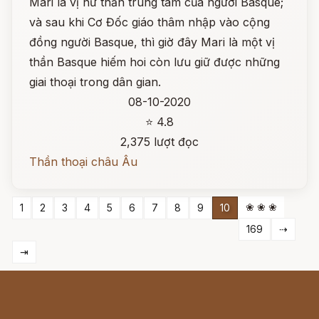
Mari là vị nữ thần trung tâm của người Basque;
và sau khi Cơ Đốc giáo thâm nhập vào cộng
đồng người Basque, thì giờ đây Mari là một vị
thần Basque hiếm hoi còn lưu giữ được những
giai thoại trong dân gian.
08-10-2020
⭐ 4.8
2,375 lượt đọc
Thần thoại châu Âu
❀ ❀ ❀
1
2
3
4
5
6
7
8
9
10
169
⇢
⇥