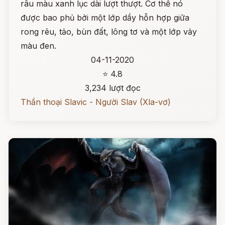
râu màu xanh lục dài lượt thượt. Cơ thể nó
được bao phủ bởi một lớp dầy hỗn hợp giữa
rong rêu, tảo, bùn đất, lông tơ và một lớp vảy
màu đen.
04-11-2020
⭐ 4.8
3,234 lượt đọc
Thần thoại Slavic - Người Slav (Xla-vơ)