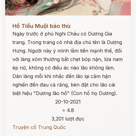
Đọc ngay
Hồ Tiểu Muội báo thù
Ngày trước ở phủ Nghi Châu có Dương Gia
trang. Trong trang có nhà địa chủ tên là Dương
Hưng. Người này ỷ mình lắm tiền mạnh thế, đối
với làng xóm thường bắt chẹt bóp nặn, lừa nam
ép nữ, không có điều ác nào lão không làm.
Dân làng mỗi khi nhắc đến lão lại căm hận
nghiến đến đau cả răng, bèn đặt cho lão cái
biệt hiệu "Dương lão hổ" (Con hổ họ Dương).
20-10-2021
⭐ 4.8
3,201 lượt đọc
Truyện cổ Trung Quốc