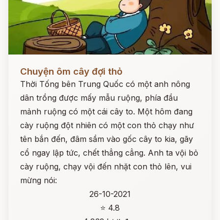
Đọc ngay
Chuyện ôm cây đợi thỏ
Thời Tống bên Trung Quốc có một anh nông
dân trồng được mấy mẫu ruộng, phía đầu
mảnh ruộng có một cái cây to. Một hôm đang
cày ruộng đột nhiên có một con thỏ chạy như
tên bắn đến, đâm sầm vào gốc cây to kia, gãy
cổ ngay lập tức, chết thẳng cẳng. Anh ta vội bỏ
cày ruộng, chạy vội đến nhặt con thỏ lên, vui
mừng nói:
26-10-2021
⭐ 4.8