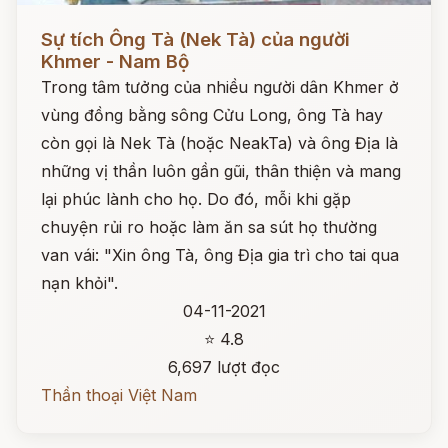
Đọc ngay
Sự tích Ông Tà (Nek Tà) của người
Khmer - Nam Bộ
Trong tâm tưởng của nhiều người dân Khmer ở
vùng đồng bằng sông Cửu Long, ông Tà hay
còn gọi là Nek Tà (hoặc NeakTa) và ông Địa là
những vị thần luôn gần gũi, thân thiện và mang
lại phúc lành cho họ. Do đó, mỗi khi gặp
chuyện rủi ro hoặc làm ăn sa sút họ thường
van vái: "Xin ông Tà, ông Địa gia trì cho tai qua
nạn khỏi".
04-11-2021
⭐ 4.8
6,697 lượt đọc
Thần thoại Việt Nam