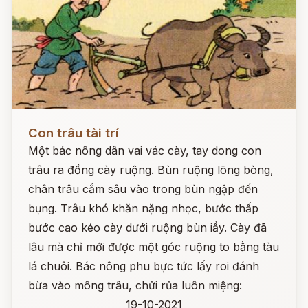
Đọc ngay
Con trâu tài trí
Một bác nông dân vai vác cày, tay dong con
trâu ra đồng cày ruộng. Bùn ruộng lõng bòng,
chân trâu cắm sâu vào trong bùn ngập đến
bụng. Trâu khó khăn nặng nhọc, bước thấp
bước cao kéo cày dưới ruộng bùn iầy. Cày đã
lâu mà chỉ mới được một góc ruộng to bằng tàu
lá chuôi. Bác nông phu bực tức lấy roi đánh
bừa vào mông trâu, chửi rủa luôn miệng:
19-10-2021