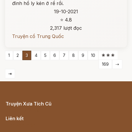
đình hồ ly kén ở rể rồi.
19-10-2021
⭐ 4.8
2,317 lượt đọc
Truyện cổ Trung Quốc
❀ ❀ ❀
1
2
3
4
5
6
7
8
9
10
169
⇢
⇥
Truyện Xưa Tích Cũ
Cổ tích Việt Nam
Liên kết
Lịch vạn niên