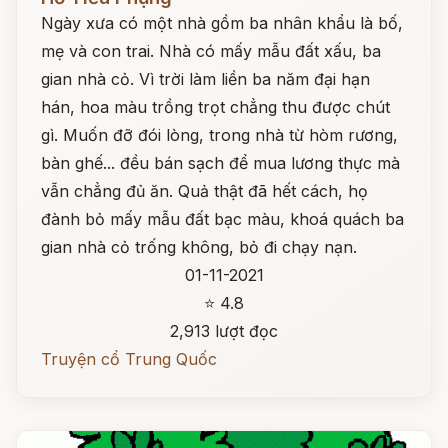
Ngày xưa có một nhà gồm ba nhân khẩu là bố,
mẹ và con trai. Nhà có mấy mẫu đất xấu, ba
gian nhà cỏ. Vì trời làm liền ba năm đại hạn
hán, hoa màu trồng trọt chẳng thu được chút
gì. Muốn đỡ đói lòng, trong nhà từ hòm rương,
bàn ghế... đều bán sạch để mua lương thực mà
vẫn chẳng đủ ăn. Quả thật đã hết cách, họ
đành bỏ mấy mẫu đất bạc màu, khoá quách ba
gian nhà cỏ trống không, bỏ đi chạy nạn.
01-11-2021
⭐ 4.8
2,913 lượt đọc
Truyện cổ Trung Quốc