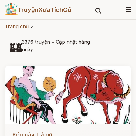
TruyệnXưaTíchCũ
Trang chủ
>
3376 truyện
•
Cập nhật hàng
🏰
ngày
Đọc ngay
Kéo cày trả nợ