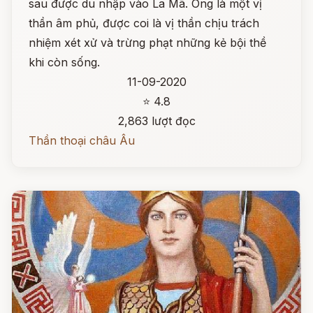
sau được du nhập vào La Mã. Ông là một vị
thần âm phủ, được coi là vị thần chịu trách
nhiệm xét xử và trừng phạt những kẻ bội thề
khi còn sống.
11-09-2020
⭐ 4.8
2,863 lượt đọc
Thần thoại châu Âu