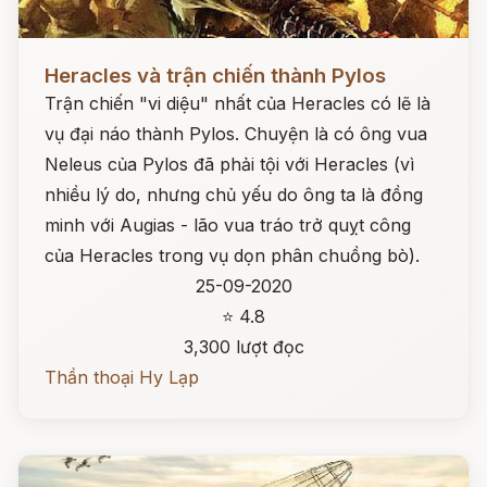
Đọc ngay
Heracles và trận chiến thành Pylos
Trận chiến "vi diệu" nhất của Heracles có lẽ là
vụ đại náo thành Pylos. Chuyện là có ông vua
Neleus của Pylos đã phải tội với Heracles (vì
nhiều lý do, nhưng chủ yếu do ông ta là đồng
minh với Augias - lão vua tráo trở quỵt công
của Heracles trong vụ dọn phân chuồng bò).
25-09-2020
⭐ 4.8
3,300 lượt đọc
Thần thoại Hy Lạp