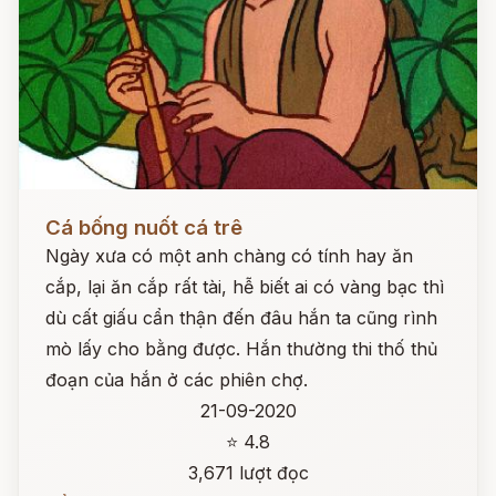
Đọc ngay
Cá bống nuốt cá trê
Ngày xưa có một anh chàng có tính hay ăn
cắp, lại ăn cắp rất tài, hễ biết ai có vàng bạc thì
dù cất giấu cẩn thận đến đâu hắn ta cũng rình
mò lấy cho bằng được. Hắn thường thi thố thủ
đoạn của hắn ở các phiên chợ.
21-09-2020
⭐ 4.8
3,671 lượt đọc