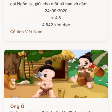
gọi Ngốc lại, giúi cho một túi bạc và dặn:
24-09-2020
⭐ 4.8
4,542 lượt đọc
Cổ tích Việt Nam
Đọc ngay
Ông Ồ