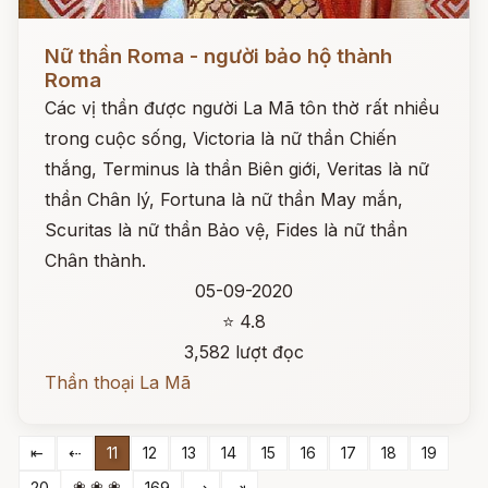
Đọc ngay
Nữ thần Roma - người bảo hộ thành
Roma
Các vị thần được người La Mã tôn thờ rất nhiều
trong cuộc sống, Victoria là nữ thần Chiến
thắng, Terminus là thần Biên giới, Veritas là nữ
thần Chân lý, Fortuna là nữ thần May mắn,
Scuritas là nữ thần Bảo vệ, Fides là nữ thần
Chân thành.
05-09-2020
⭐ 4.8
3,582 lượt đọc
Thần thoại La Mã
⇤
⇠
11
12
13
14
15
16
17
18
19
❀ ❀ ❀
20
169
⇢
⇥