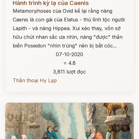
Hành trình kỳ lạ của Caenis
Metamorphoses của Ovid kể lại rằng nàng
Caenis là con gái của Elatus - thủ lĩnh tộc người
Lapith - và nàng Hippea. Xui xẻo thay, vốn sở
hữu chút nhan sắc ưa nhìn, nàng "được" thần
biển Poseidon "nhìn trúng" nên bị bắt cóc...
07-10-2020
⭐ 4.8
3,811 lượt đọc
Thần thoại Hy Lạp