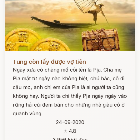
Đọc ngay
Tung còn lấy được vợ tiên
Ngày xưa có chàng mồ côi tên là Pịa. Cha mẹ
Pịa mất từ ngày nào không biết, chú bác, cô dì,
cậu mợ, anh chị em của Pịa là ai người ta cũng
không hay. Người ta chỉ thấy Pịa ngày ngày vào
rừng hái củi đem bán cho những nhà giàu có ở
quanh vùng.
24-09-2020
⭐ 4.8
3,956 lượt đọc