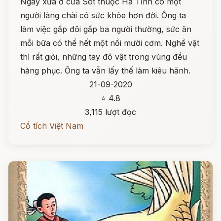
Ngày xưa ở cửa Sót thuộc Hà Tĩnh có một
người làng chài có sức khỏe hơn đời. Ông ta
làm việc gấp đôi gấp ba người thường, sức ăn
mỗi bữa có thể hết một nồi mười cơm. Nghề vật
thì rất giỏi, những tay đô vật trong vùng đều
hàng phục. Ông ta vẫn lấy thế làm kiêu hãnh.
21-09-2020
⭐ 4.8
3,115 lượt đọc
Cổ tích Việt Nam