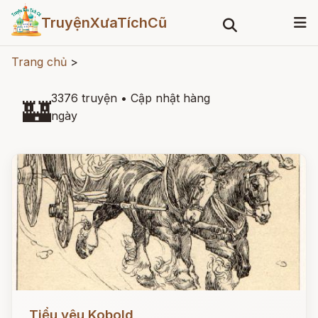
TruyệnXưaTíchCũ
Trang chủ
>
3376 truyện
•
Cập nhật hàng
🏰
ngày
Đọc ngay
Tiểu yêu Kobold